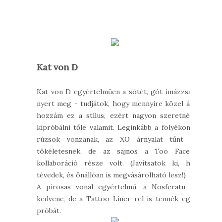
Kat von D
Kat von D egyértelműen a sötét, gót imázzsal
nyert meg - tudjátok, hogy mennyire közel áll
hozzám ez a stílus, ezért nagyon szeretnék
kipróbálni tőle valamit. Leginkább a folyékony
rúzsok vonzanak, az XO árnyalat tűnt a
tökéletesnek, de az sajnos a Too Faced
kollaboráció része volt. (Javítsatok ki, ha
tévedek, és önállóan is megvásárolható lesz!)
A pirosas vonal egyértelmű, a Nosferatu a
kedvenc, de a Tattoo Liner-rel is tennék egy
próbát.