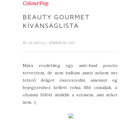
ColourPop
BEAUTY GOURMET
KÍVÁNSÁGLISTA
BY
ARABELLA
- JÚNIUS 06, 2017
Mára eredetileg egy anti-haul posztot
terveztem, de nem tudtam annyi nekem nem
tetsző dolgot összeszedni, amennyi egy
bejegyzéshez kellett volna. Mit csináljak, az
olyasmi fölött átsiklik a szemem, ami nekem
nem. :)