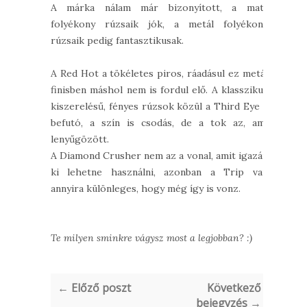
A márka nálam már bizonyított, a matt
folyékony rúzsaik jók, a metál folyékony
rúzsaik pedig fantasztikusak.
A Red Hot a tökéletes piros, ráadásul ez metál
finisben máshol nem is fordul elő. A klasszikus
kiszerelésű, fényes rúzsok közül a Third Eye a
befutó, a szín is csodás, de a tok az, ami
lenyűgözött.
A Diamond Crusher nem az a vonal, amit igazán
ki lehetne használni, azonban a Trip van
annyira különleges, hogy még így is vonz.
Te milyen sminkre vágysz most a legjobban? :)
← Előző poszt
Következő
bejegyzés →