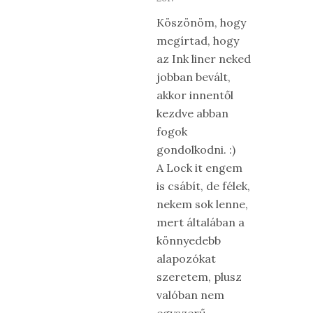
Köszönöm, hogy
megírtad, hogy
az Ink liner neked
jobban bevált,
akkor innentől
kezdve abban
fogok
gondolkodni. :)
A Lock it engem
is csábít, de félek,
nekem sok lenne,
mert általában a
könnyedebb
alapozókat
szeretem, plusz
valóban nem