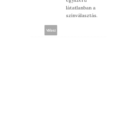
egyszerű
látatlanban a
színválasztás.
Válasz