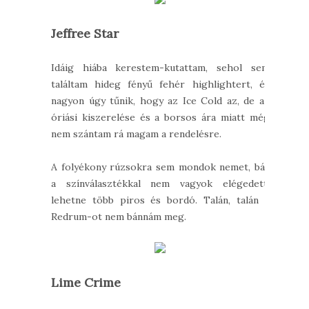
Jeffree Star
Idáig hiába kerestem-kutattam, sehol sem
találtam hideg fényű fehér highlightert, és
nagyon úgy tűnik, hogy az Ice Cold az, de az
óriási kiszerelése és a borsos ára miatt még
nem szántam rá magam a rendelésre.
A folyékony rúzsokra sem mondok nemet, bár
a színválasztékkal nem vagyok elégedett:
lehetne több piros és bordó. Talán, talán a
Redrum-ot nem bánnám meg.
Lime Crime