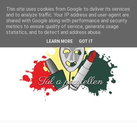
This site uses cookies from Google to deliver its services
and to analyze traffic. Your IP address and user-agent are
shared with Google along with performance and security
metrics to ensure quality of service, generate usage
statistics, and to detect and address abuse.
LEARN MORE
GOT IT