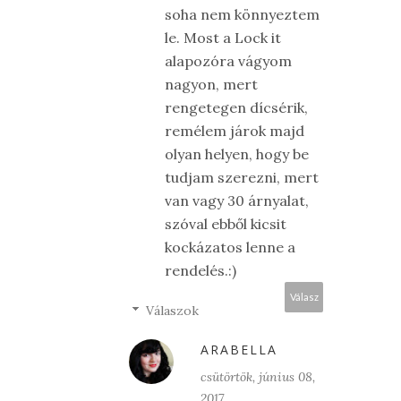
soha nem könnyeztem
le. Most a Lock it
alapozóra vágyom
nagyon, mert
rengetegen dícsérik,
remélem járok majd
olyan helyen, hogy be
tudjam szerezni, mert
van vagy 30 árnyalat,
szóval ebből kicsit
kockázatos lenne a
rendelés.:)
Válasz
Válaszok
ARABELLA
csütörtök, június 08,
2017