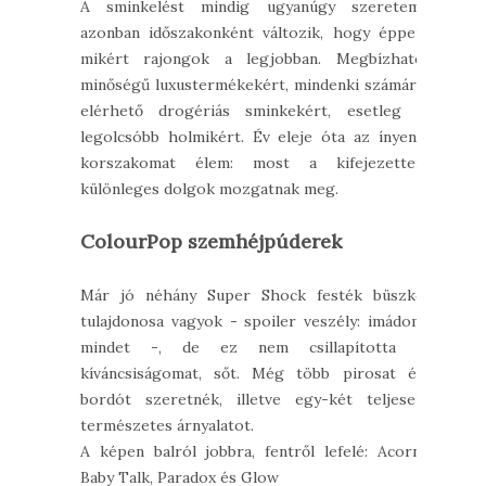
A sminkelést mindig ugyanúgy szeretem,
azonban időszakonként változik, hogy éppen
mikért rajongok a legjobban. Megbízható
minőségű luxustermékekért, mindenki számára
elérhető drogériás sminkekért, esetleg a
legolcsóbb holmikért. Év eleje óta az ínyenc
korszakomat élem: most a kifejezetten
különleges dolgok mozgatnak meg.
ColourPop szemhéjpúderek
Már jó néhány Super Shock festék büszke
tulajdonosa vagyok - spoiler veszély: imádom
mindet -, de ez nem csillapította a
kíváncsiságomat, sőt. Még több pirosat és
bordót szeretnék, illetve egy-két teljesen
természetes árnyalatot.
A képen balról jobbra, fentről lefelé: Acorn,
Baby Talk, Paradox és Glow