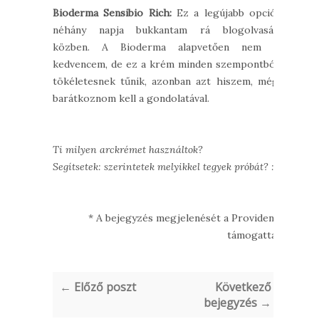
Bioderma Sensibio Rich:
Ez a legújabb opció,
néhány napja bukkantam rá blogolvasás
közben. A Bioderma alapvetően nem a
kedvencem, de ez a krém minden szempontból
tökéletesnek tűnik, azonban azt hiszem, még
barátkoznom kell a gondolatával.
Ti milyen arckrémet használtok?
Segítsetek: szerintetek melyikkel tegyek próbát? :)
* A bejegyzés megjelenését a Provident
támogatta.
← Előző poszt
Következő
bejegyzés →