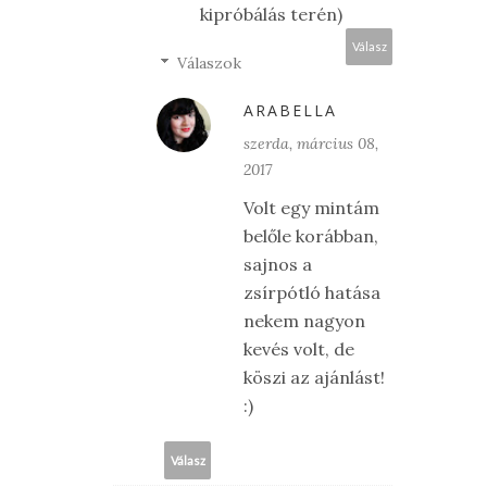
kipróbálás terén)
Válasz
Válaszok
ARABELLA
szerda, március 08,
2017
Volt egy mintám
belőle korábban,
sajnos a
zsírpótló hatása
nekem nagyon
kevés volt, de
köszi az ajánlást!
:)
Válasz