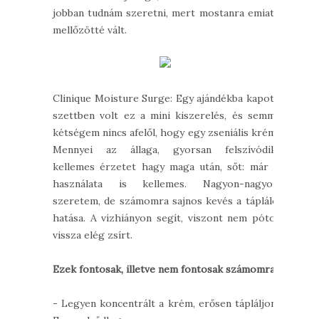
jobban tudnám szeretni, mert mostanra emiatt
mellőzötté vált.
Clinique Moisture Surge: Egy ajándékba kapott
szettben volt ez a mini kiszerelés, és semmi
kétségem nincs afelől, hogy egy zseniális krém.
Mennyei az állaga, gyorsan felszívódik,
kellemes érzetet hagy maga után, sőt: már a
használata is kellemes. Nagyon-nagyon
szeretem, de számomra sajnos kevés a tápláló
hatása. A vízhiányon segít, viszont nem pótol
vissza elég zsírt.
Ezek fontosak, illetve nem fontosak számomra:
- Legyen koncentrált a krém, erősen tápláljon.