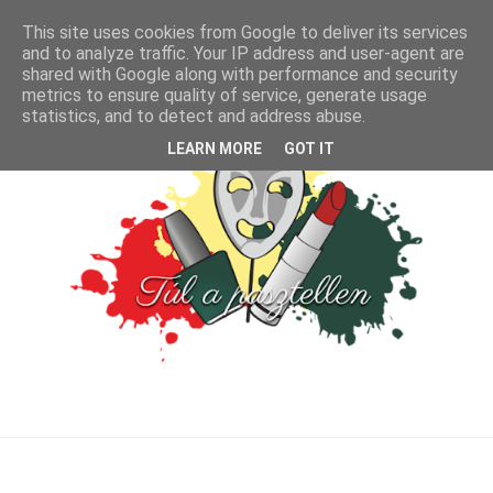
This site uses cookies from Google to deliver its services
and to analyze traffic. Your IP address and user-agent are
shared with Google along with performance and security
metrics to ensure quality of service, generate usage
statistics, and to detect and address abuse.
LEARN MORE
GOT IT