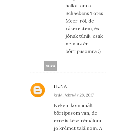
hallottam a
Schaebens Totes
Meer-ről, de
rákerestem, és
jónak tűnik, csak
nem az én
bőrtípusomra :)
Válasz
HENA
kedd, február 28, 2017
Nekem kombinált
bőrtípusom van, de
erre is kész rémálom
jó krémet találnom. A