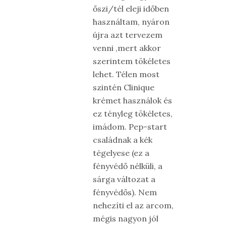
őszi/tél eleji időben
használtam, nyáron
újra azt tervezem
venni ,mert akkor
szerintem tökéletes
lehet. Télen most
szintén Clinique
krémet használok és
ez tényleg tökéletes,
imádom. Pep-start
családnak a kék
tégelyese (ez a
fényvédő nélküli, a
sárga változat a
fényvédős). Nem
nehezíti el az arcom,
mégis nagyon jól