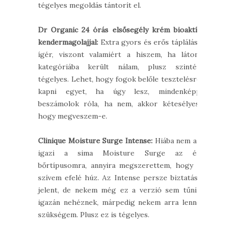
tégelyes megoldás tántorít el.
Dr Organic 24 órás elsősegély krém bioaktív
kendermagolajjal:
Extra gyors és erős táplálást
ígér, viszont valamiért a hiszem, ha látom
kategóriába került nálam, plusz szintén
tégelyes. Lehet, hogy fogok belőle tesztelésre
kapni egyet, ha úgy lesz, mindenképp
beszámolok róla, ha nem, akkor kétesélyes,
hogy megveszem-e.
Clinique Moisture Surge Intense:
Hiába nem az
igazi a sima Moisture Surge az én
bőrtípusomra, annyira megszerettem, hogy a
szívem efelé húz. Az Intense persze biztatást
jelent, de nekem még ez a verzió sem tűnik
igazán nehéznek, márpedig nekem arra lenne
szükségem. Plusz ez is tégelyes.