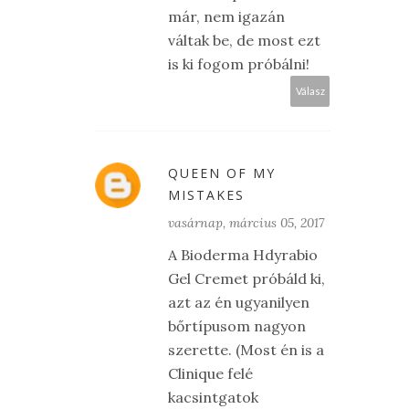
már, nem igazán
váltak be, de most ezt
is ki fogom próbálni!
Válasz
QUEEN OF MY
MISTAKES
vasárnap, március 05, 2017
A Bioderma Hdyrabio
Gel Cremet próbáld ki,
azt az én ugyanilyen
bőrtípusom nagyon
szerette. (Most én is a
Clinique felé
kacsintgatok