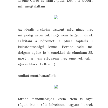
Creme Care) és radírt (Lush Let The Good...)
már megtaláltam.
Az ideális arckrém viszont még nincs meg,
márpedig azon túl, hogy nem hagyom direkt
szárítani a bőrömet, a plusz táplálás is
kulcsfontosságú lenne. Persze volt már
dolgom egész jó krémekkel, de elmúltam 25...
most már nem elégszem meg ennyivel, valami
igazán klassz kellene. :)
Amiket most használok:
Lirene mandulaolajos krém: Nem is olyan
régen írtam róla bővebben, nagyon korrekt