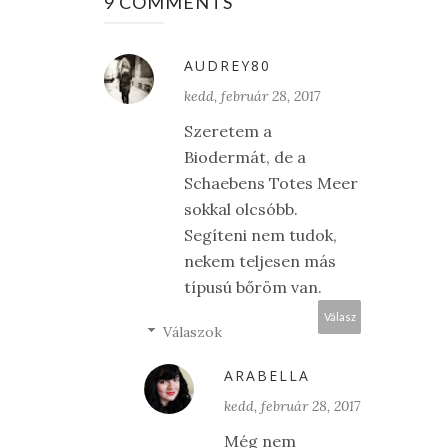
9 COMMENTS
AUDREY80
kedd, február 28, 2017
Szeretem a
Biodermát, de a
Schaebens Totes Meer
sokkal olcsóbb.
Segíteni nem tudok,
nekem teljesen más
típusú bőröm van.
Válasz
Válaszok
ARABELLA
kedd, február 28, 2017
Még nem