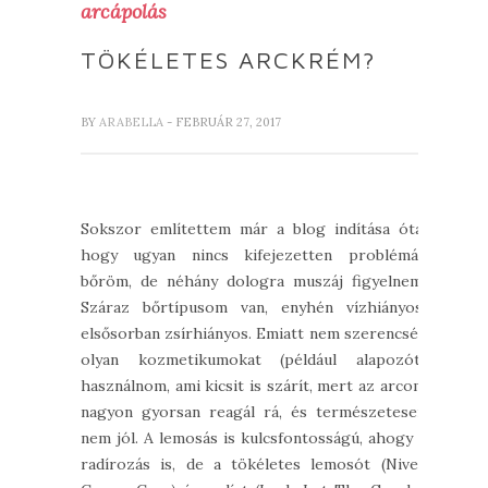
arcápolás
TÖKÉLETES ARCKRÉM?
BY
ARABELLA
- FEBRUÁR 27, 2017
Sokszor említettem már a blog indítása óta,
hogy ugyan nincs kifejezetten problémás
bőröm, de néhány dologra muszáj figyelnem.
Száraz bőrtípusom van, enyhén vízhiányos,
elsősorban zsírhiányos. Emiatt nem szerencsés
olyan kozmetikumokat (például alapozót)
használnom, ami kicsit is szárít, mert az arcom
nagyon gyorsan reagál rá, és természetesen
nem jól. A lemosás is kulcsfontosságú, ahogy a
radírozás is, de a tökéletes lemosót (Nivea