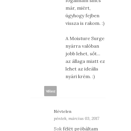
fogalmam sincs
már, miért,
úgyhogy fejben
vissza is rakom. :)
A Moisture Surge
nyárra valóban
jobb lehet, sőt...
az állaga miatt ez
lehet az ideális
nyári krém. :)
Válasz
Névtelen
péntek, március 03, 2017
Sok
félét próbáltam