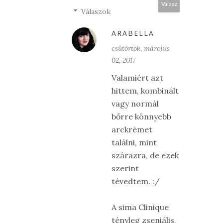
Válasz
Válaszok
ARABELLA
csütörtök, március
02, 2017
Valamiért azt
hittem, kombinált
vagy normál
bőrre könnyebb
arckrémet
találni, mint
szárazra, de ezek
szerint
tévedtem. :/
A sima Clinique
tényleg zseniális,