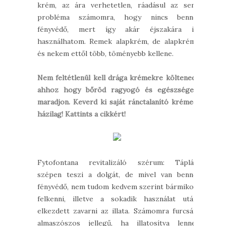
krém, az ára verhetetlen, ráadásul az sem
probléma számomra, hogy nincs benne
fényvédő, mert így akár éjszakára is
használhatom. Remek alapkrém, de alapkrém,
és nekem ettől több, töményebb kellene.
Nem feltétlenül kell drága krémekre költened,
ahhoz hogy bőröd ragyogó és egészséges
maradjon. Keverd ki saját ránctalanító krémed
házilag! Kattints a cikkért!
Fytofontana revitalizáló szérum: Táplál,
szépen teszi a dolgát, de mivel van benne
fényvédő, nem tudom kedvem szerint bármikor
felkenni, illetve a sokadik használat után
elkezdett zavarni az illata. Számomra furcsán
almaszószos jellegű, ha illatosítva lenne,