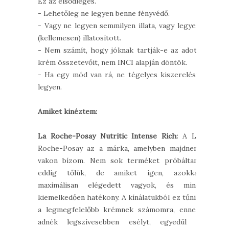
Ez az elsődleges.
- Lehetőleg ne legyen benne fényvédő.
- Vagy ne legyen semmilyen illata, vagy legyen
(kellemesen) illatosított.
- Nem számít, hogy jóknak tartják-e az adott
krém összetevőit, nem INCI alapján döntök.
- Ha egy mód van rá, ne tégelyes kiszerelésű
legyen.
Amiket kinéztem:
La Roche-Posay Nutritic Intense Rich:
A La
Roche-Posay az a márka, amelyben majdnem
vakon bízom. Nem sok terméket próbáltam
eddig tőlük, de amiket igen, azokkal
maximálisan elégedett vagyok, és mind
kiemelkedően hatékony. A kínálatukból ez tűnik
a legmegfelelőbb krémnek számomra, ennek
adnék legszívesebben esélyt, egyedül a