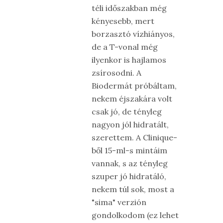
téli időszakban még
kényesebb, mert
borzasztó vízhiányos,
de a T-vonal még
ilyenkor is hajlamos
zsírosodni. A
Biodermát próbáltam,
nekem éjszakára volt
csak jó, de tényleg
nagyon jól hidratált,
szerettem. A Clinique-
ből 15-ml-s mintáim
vannak, s az tényleg
szuper jó hidratáló,
nekem túl sok, most a
"sima" verzión
gondolkodom (ez lehet