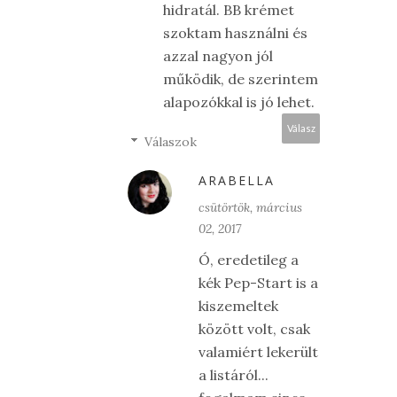
hidratál. BB krémet
szoktam használni és
azzal nagyon jól
működik, de szerintem
alapozókkal is jó lehet.
Válasz
Válaszok
ARABELLA
csütörtök, március
02, 2017
Ó, eredetileg a
kék Pep-Start is a
kiszemeltek
között volt, csak
valamiért lekerült
a listáról...