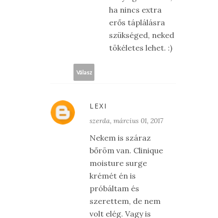
ha nincs extra
erős táplálásra
szükséged, neked
tökéletes lehet. :)
Válasz
LEXI
szerda, március 01, 2017
Nekem is száraz
bőröm van. Clinique
moisture surge
krémét én is
próbáltam és
szerettem, de nem
volt elég. Vagy is