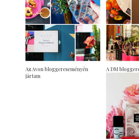
Az Avon bloggereseményén
A DM blogger
jártam