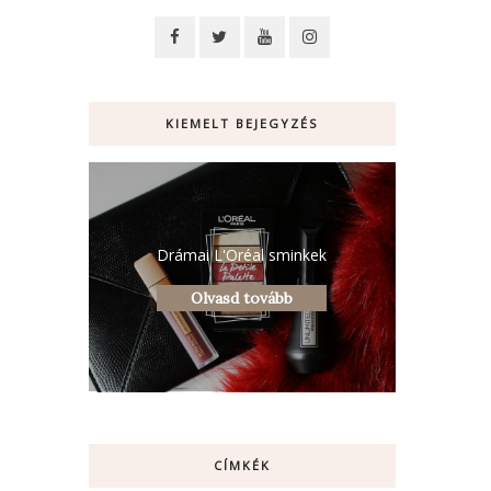
KIEMELT BEJEGYZÉS
Drámai L'Oréal sminkek
Olvasd tovább
CÍMKÉK