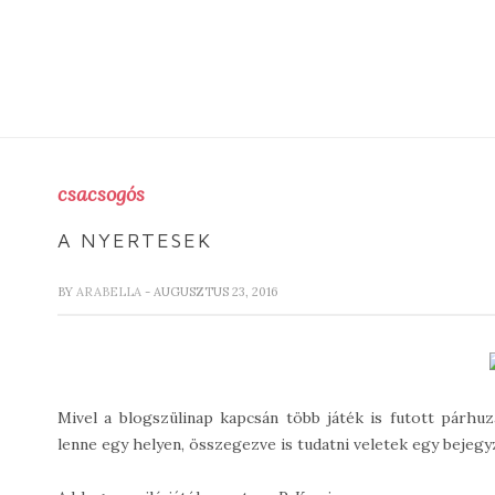
csacsogós
A NYERTESEK
BY
ARABELLA
- AUGUSZTUS 23, 2016
Mivel a blogszülinap kapcsán több játék is futott párhu
lenne egy helyen, összegezve is tudatni veletek egy bejeg