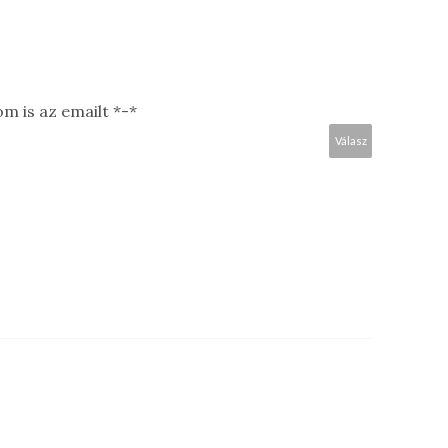
m is az emailt *-*
Válasz