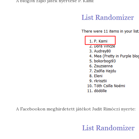
A blogon zajló játék nyertese P. Kami:
A Facebookon meghirdetett játékot Judit Rimóczi nyerte: