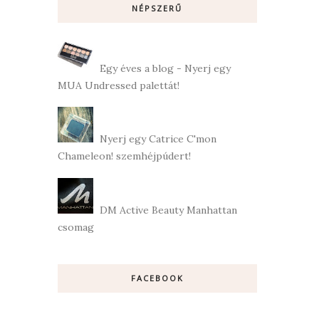
NÉPSZERŰ
Egy éves a blog - Nyerj egy
MUA Undressed palettát!
Nyerj egy Catrice C'mon
Chameleon! szemhéjpúdert!
DM Active Beauty Manhattan
csomag
FACEBOOK