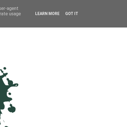
user-agent
erate usage
LEARN MORE
GOT IT