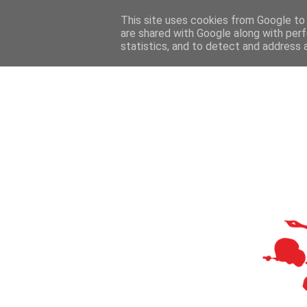
This site uses cookies from Google to d
are shared with Google along with perf
statistics, and to detect and address 