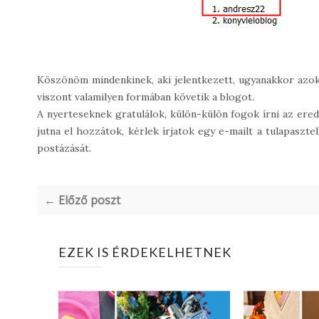
Köszönöm mindenkinek, aki jelentkezett, ugyanakkor azokn
viszont valamilyen formában követik a blogot.
A nyerteseknek gratulálok, külön-külön fogok írni az ere
jutna el hozzátok, kérlek írjatok egy e-mailt a tulapasz
postázását.
← Előző poszt
EZEK IS ÉRDEKELHETNEK