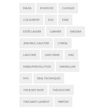
BALEA
BOURJOIS
CLINIQUE
COLOURPOP
EOS
ESSIE
ESTÉE LAUDER
GARNIER
ISADORA
JEAN PAUL GAULTIER
L'ORÉAL
LANCOME
LIME CRIME
MAC
MAKEUP REVOLUTION
MAYBELLINE
NYX
REAL TECHNIQUES
THE BODY SHOP
YVES ROCHER
YVES SAINT LAURENT
PARFÜM