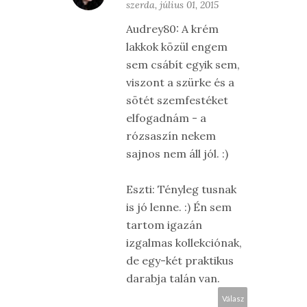
szerda, július 01, 2015
Audrey80: A krém
lakkok közül engem
sem csábít egyik sem,
viszont a szürke és a
sötét szemfestéket
elfogadnám - a
rózsaszín nekem
sajnos nem áll jól. :)
Eszti: Tényleg tusnak
is jó lenne. :) Én sem
tartom igazán
izgalmas kollekciónak,
de egy-két praktikus
darabja talán van.
Válasz