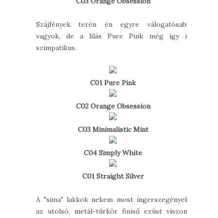
C03 Orange Obsession
Szájfények terén én egyre válogatósabb
vagyok, de a lilás Pure Pink még így is
szimpatikus.
C01 Pure Pink
C02 Orange Obsession
C03 Minimalistic Mint
C04 Simply White
C01 Straight Silver
A "sima" lakkok nekem most ingerszegények,
az utolsó, metál-türkör finisű ezüst viszont