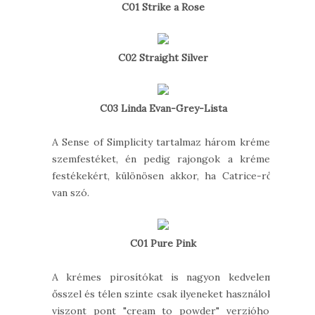
C01 Strike a Rose
C02 Straight Silver
C03 Linda Evan-Grey-Lista
A Sense of Simplicity tartalmaz három krémes
szemfestéket, én pedig rajongok a krémes
festékekért, különösen akkor, ha Catrice-ről
van szó.
C01 Pure Pink
A krémes pirosítókat is nagyon kedvelem,
ősszel és télen szinte csak ilyeneket használok,
viszont pont "cream to powder" verzióhoz