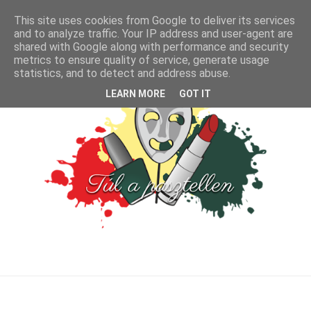
This site uses cookies from Google to deliver its services
and to analyze traffic. Your IP address and user-agent are
shared with Google along with performance and security
metrics to ensure quality of service, generate usage
statistics, and to detect and address abuse.
LEARN MORE
GOT IT