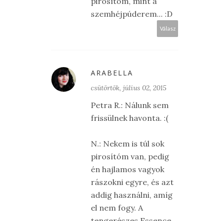
pirosítóm, mint a
szemhéjpúderem... :D
Válasz
ARABELLA
csütörtök, július 02, 2015
Petra R.: Nálunk sem
frissülnek havonta. :(
N.: Nekem is túl sok
pirosítóm van, pedig
én hajlamos vagyok
rászokni egyre, és azt
addig használni, amíg
el nem fogy. A
tengerészes Essence