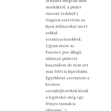
árnyalta megvan más
márkáktól, a púder
viszont érdekel!:)
Nagyon szeretem az
ilyen átlátszókat mert
sokkal
természetesebbek.
Ugyan most az
Essence por állagú
átlátszó púderét
használom de nem árt
más félét is kipróbálni.
Egyébként szerintem a
krémes
szemhéjfestékek közül
a legutolsó még egy
fényes tusnak is
elmenne. :)