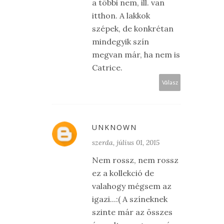
a többi nem, ill. van
itthon. A lakkok
szépek, de konkrétan
mindegyik szín
megvan már, ha nem is
Catrice.
Válasz
UNKNOWN
szerda, július 01, 2015
Nem rossz, nem rossz
ez a kollekció de
valahogy mégsem az
igazi...:( A színeknek
szinte már az összes