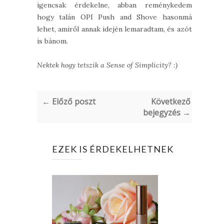
igencsak érdekelne, abban reménykedem,
hogy talán OPI Push and Shove hasonmás
lehet, amiről annak idején lemaradtam, és azóta
is bánom.
Nektek hogy tetszik a Sense of Simplicity? :)
← Előző poszt
Következő
bejegyzés →
EZEK IS ÉRDEKELHETNEK