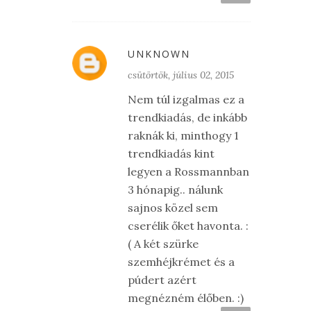
UNKNOWN
csütörtök, július 02, 2015
Nem túl izgalmas ez a
trendkiadás, de inkább
raknák ki, minthogy 1
trendkiadás kint
legyen a Rossmannban
3 hónapig.. nálunk
sajnos közel sem
cserélik őket havonta. :
( A két szürke
szemhéjkrémet és a
púdert azért
megnézném élőben. :)