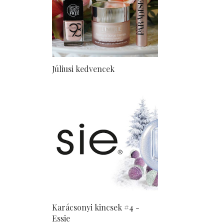
Júliusi kedvencek
Karácsonyi kincsek #4 -
Essie