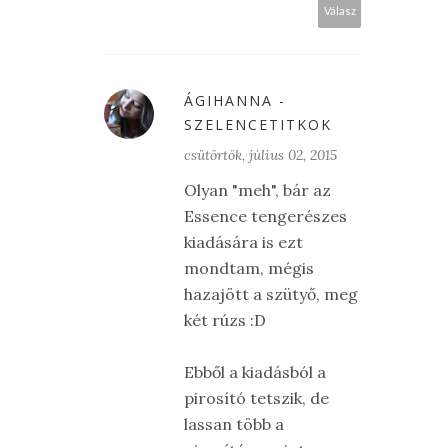
Válasz
ÁGIHANNA -
SZELENCETITKOK
csütörtök, július 02, 2015
Olyan "meh", bár az
Essence tengerészes
kiadására is ezt
mondtam, mégis
hazajött a szütyő, meg
két rúzs :D
Ebből a kiadásból a
pirosító tetszik, de
lassan több a