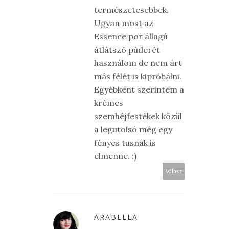
természetesebbek.
Ugyan most az
Essence por állagú
átlátszó púderét
használom de nem árt
más félét is kipróbálni.
Egyébként szerintem a
krémes
szemhéjfestékek közül
a legutolsó még egy
fényes tusnak is
elmenne. :)
Válasz
ARABELLA