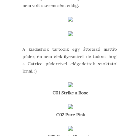
nem volt szerencsém eddig.
A kiadáshoz tartozik egy áttetsző mattító
púder, én nem élek ilyesmivel, de tudom, hogy
a Catrice púdereivel elégedettek szoktatok
lenni. :)
C01 Strike a Rose
C02 Pure Pink