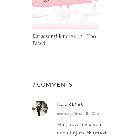
Karácsonyi kincsek #2 - Too
Faced
7 COMMENTS
AUDREY80
szerda, július 01, 2015
Hm, az a rózsaszín
szemhéjfesték tetszik,