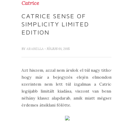
Catrice
CATRICE SENSE OF
SIMPLICITY LIMITED
EDITION
BY
ARABELLA
- JÚLIUS 01, 2015
Azt hiszem, azzal nem árulok el túl nagy titkot,
hogy már a bejegyzés elején elmondom:
szerintem nem lett túl izgalmas a Catrice
legújabb limitált kiadása, viszont van benne
néhány klassz alapdarab, amik miatt mégsem
érdemes átsiklani fölötte.