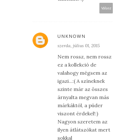
Válasz
UNKNOWN
szerda, július 01, 2015
Nem rossz, nem rossz
ez a kollekció de
valahogy mégsem az
igazi...:( A színeknek
szinte már az összes
árnyalta megvan más
márkáktól, a púder
viszont érdekel!:)
Nagyon szeretem az
ilyen átlátszókat mert
sokkal