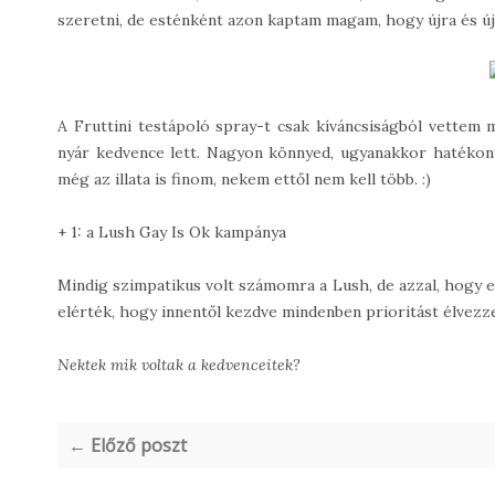
szeretni, de esténként azon kaptam magam, hogy újra és ú
A Fruttini testápoló spray-t csak kíváncsiságból vettem 
nyár kedvence lett. Nagyon könnyed, ugyanakkor hatékony, 
még az illata is finom, nekem ettől nem kell több. :)
+ 1: a Lush Gay Is Ok kampánya
Mindig szimpatikus volt számomra a Lush, de azzal, hogy e
elérték, hogy innentől kezdve mindenben prioritást élvezz
Nektek mik voltak a kedvenceitek?
← Előző poszt