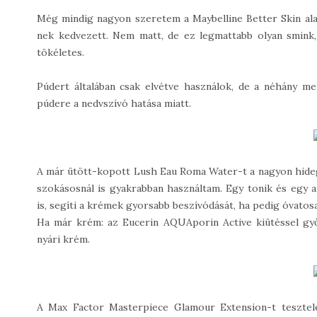
Még mindig nagyon szeretem a Maybelline Better Skin al
nek kedvezett. Nem matt, de ez legmattabb olyan smink
tökéletes.
Púdert általában csak elvétve használok, de a néhány m
púdere a nedvszívó hatása miatt.
A már ütött-kopott Lush Eau Roma Water-t a nagyon hideg 
szokásosnál is gyakrabban használtam. Egy tonik és egy a
is, segíti a krémek gyorsabb beszívódását, ha pedig óvatosa
Ha már krém: az Eucerin AQUAporin Active kiütéssel gy
nyári krém.
A Max Factor Masterpiece Glamour Extension-t tesztel