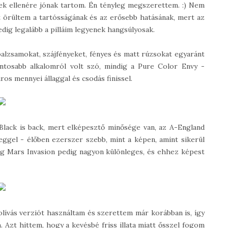
nnek ellenére jónak tartom. Én tényleg megszerettem. :) Nem
 örültem a tartósságának és az erősebb hatásának, mert az
g legalább a pilláim legyenek hangsúlyosak.
alzsamokat, szájfényeket, fényes és matt rúzsokat egyaránt
ontosabb alkalomról volt szó, mindig a Pure Color Envy -
ros mennyei állaggal és csodás finissel.
Black is back, mert elképesztő minősége van, az A-England
gel - élőben ezerszer szebb, mint a képen, amint sikerül
ng Mars Invasion pedig nagyon különleges, és ehhez képest
olívás verziót használtam és szerettem már korábban is, így
Azt hittem, hogy a kevésbé friss illata miatt ősszel fogom