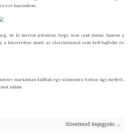
jra ezt használom.
meg, de ki merem jelenteni, hogy nem csak június, hanem a
a kiszerelése miatt az eloszlatásával sem kell bajlódni és
nnyire markánsan kiálltak egy számomra fontos ügy mellett,
enek nálam.
Következő bejegyzés →