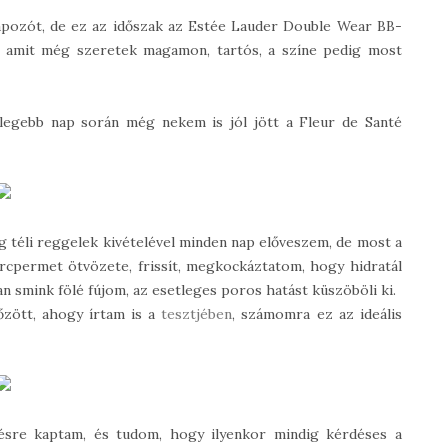
apozót, de ez az időszak az Estée Lauder Double Wear BB-
, amit még szeretek magamon, tartós, a színe pedig most
elegebb nap során még nekem is jól jött a Fleur de Santé
téli reggelek kivételével minden nap előveszem, de most a
rcpermet ötvözete, frissít, megkockáztatom, hogy hidratál
n smink fölé fújom, az esetleges poros hatást küszöböli ki.
őzött, ahogy írtam is a
tesztjében
, számomra ez az ideális
ésre kaptam, és tudom, hogy ilyenkor mindig kérdéses a