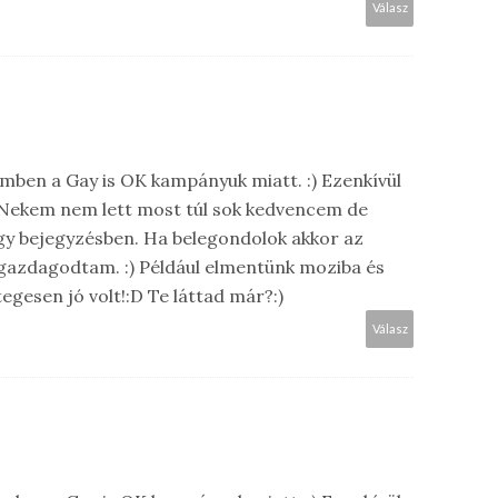
Válasz
mben a Gay is OK kampányuk miatt. :) Ezenkívül
) Nekem nem lett most túl sok kedvencem de
egy bejegyzésben. Ha belegondolok akkor az
gazdagodtam. :) Például elmentünk moziba és
gesen jó volt!:D Te láttad már?:)
Válasz