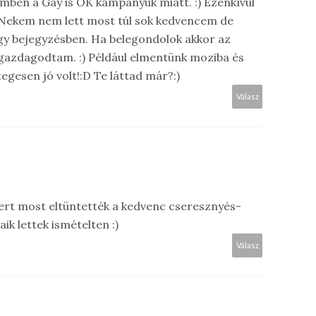
mben a Gay is OK kampányuk miatt. :) Ezenkívül
) Nekem nem lett most túl sok kedvencem de
egy bejegyzésben. Ha belegondolok akkor az
gazdagodtam. :) Például elmentünk moziba és
gesen jó volt!:D Te láttad már?:)
Válasz
mert most eltüntették a kedvenc cseresznyés-
aik lettek ismételten :)
Válasz