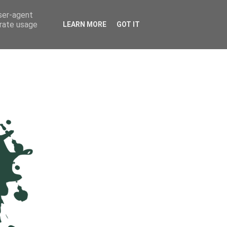
user-agent
erate usage
LEARN MORE
GOT IT