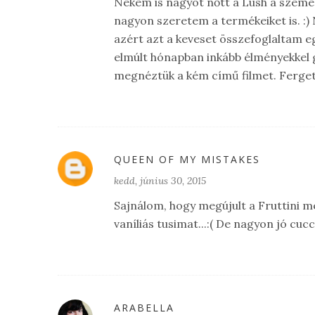
Nekem is nagyot nőtt a Lush a szeme
nagyon szeretem a termékeiket is. :
azért azt a keveset összefoglaltam 
elmúlt hónapban inkább élményekkel 
megnéztük a kém című filmet. Fergete
QUEEN OF MY MISTAKES
kedd, június 30, 2015
Sajnálom, hogy megújult a Fruttini 
vaníliás tusimat...:( De nagyon jó cucc
ARABELLA