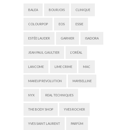
BALEA
BOURJOIS
CLINIQUE
COLOURPOP
EOS
ESSIE
ESTÉE LAUDER
GARNIER
ISADORA
JEAN PAUL GAULTIER
L'ORÉAL
LANCOME
LIME CRIME
MAC
MAKEUP REVOLUTION
MAYBELLINE
NYX
REAL TECHNIQUES
THE BODY SHOP
YVES ROCHER
YVES SAINT LAURENT
PARFÜM