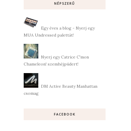
NÉPSZERŰ
Egy éves a blog - Nyerj egy
MUA Undressed palettát!
Nyerj egy Catrice C'mon
Chameleon! szemhéjpúdert!
DM Active Beauty Manhattan
csomag
FACEBOOK