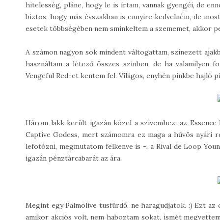
hitelesség, pláne, hogy le is írtam, vannak gyengéi, de e
biztos, hogy más évszakban is ennyire kedvelném, de most
esetek többségében nem sminkeltem a szememet, akkor pedi
A számon nagyon sok mindent váltogattam, színezett ajakb
használtam a létező összes színben, de ha valamilyen f
Vengeful Red-et kentem fel. Világos, enyhén pinkbe hajló pi
Három lakk került igazán közel a szívemhez: az Essence 
Captive Godess, mert számomra ez maga a hűvös nyári reg
lefotózni, megmutatom felkenve is -, a Rival de Loop You
igazán pénztárcabarát az ára.
Megint egy Palmolive tusfürdő, ne haragudjatok. :) Ezt az 
amikor akciós volt, nem haboztam sokat, ismét megvettem. 