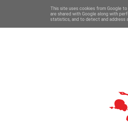
This site uses cookies from Google to d
are shared with Google along with perf
statistics, and to detect and address 