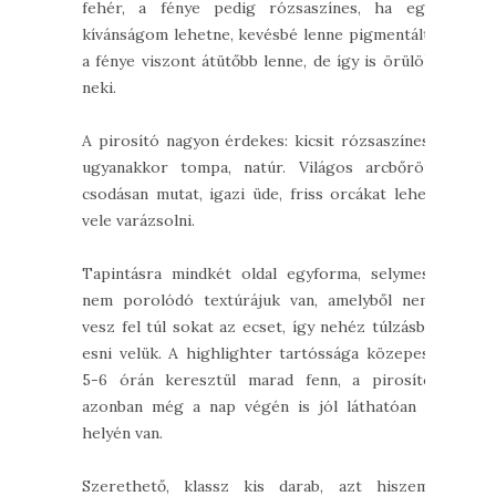
fehér, a fénye pedig rózsaszínes, ha egy
kívánságom lehetne, kevésbé lenne pigmentált,
a fénye viszont átütőbb lenne, de így is örülök
neki.
A pirosító nagyon érdekes: kicsit rózsaszínes,
ugyanakkor tompa, natúr. Világos arcbőrön
csodásan mutat, igazi üde, friss orcákat lehet
vele varázsolni.
Tapintásra mindkét oldal egyforma, selymes,
nem porolódó textúrájuk van, amelyből nem
vesz fel túl sokat az ecset, így nehéz túlzásba
esni velük. A highlighter tartóssága közepes,
5-6 órán keresztül marad fenn, a pirosító
azonban még a nap végén is jól láthatóan a
helyén van.
Szerethető, klassz kis darab, azt hiszem,