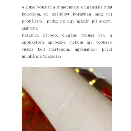
A Luxe vonalat a mindennapi eleganciája miatt
kedvelem, de szájfényt korábban még nem
próbáltam... pedig ez egy igazán jól sikerült
ajakfény.
Kattanva záródó, elegáns tubusa van, az
applikátora aprócska, nekem így többször
vissza kell mártanom, ugyanakkor precíz
munkához tökéletes.