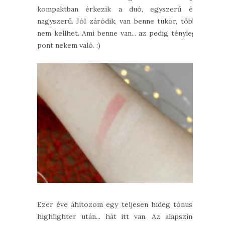
kompaktban érkezik a duó, egyszerű és
nagyszerű. Jól záródik, van benne tükör, több
nem kellhet. Ami benne van... az pedig tényleg
pont nekem való. :)
Ezer éve áhítozom egy teljesen hideg tónusú
highlighter után... hát itt van. Az alapszíne