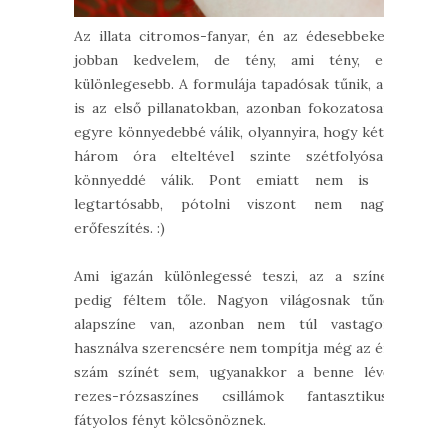
Az illata citromos-fanyar, én az édesebbeket
jobban kedvelem, de tény, ami tény, ez
különlegesebb. A formulája tapadósak tűnik, az
is az első pillanatokban, azonban fokozatosan
egyre könnyedebbé válik, olyannyira, hogy két-
három óra elteltével szinte szétfolyósan
könnyeddé válik. Pont emiatt nem is a
legtartósabb, pótolni viszont nem nagy
erőfeszítés. :)
Ami igazán különlegessé teszi, az a színe,
pedig féltem tőle. Nagyon világosnak tűnő
alapszíne van, azonban nem túl vastagon
használva szerencsére nem tompítja még az én
szám színét sem, ugyanakkor a benne lévő
rezes-rózsaszínes csillámok fantasztikus,
fátyolos fényt kölcsönöznek.