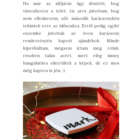
Ha már az időjárás úgy döntött, hogy
visszahozza a telet, én arra jutottam, hogy
nem ellenkezem, sőt: második karácsonyként
tekintek erre az időszakra. Erről pedig egyből
eszembe jutottak az Avon karácsonyi
rendezvényén kapott ajándékok. Mindet
kipróbáltam, mégsem írtam még róluk...
részben talán azért, mert elég ünnepi
hangulatúra sikerültek a képek, de ez most
még kapóra is jön. :)