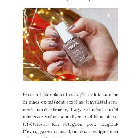
Erről a lakkcsaládról csak jót tudok mondani,
és nincs ez másként ezzel az árnyalattal sem -
mert annak ellenére, hogy valamivel sűrűbb,
mint szeretném, semmilyen probléma nincs a
felvételével. Két rétegben pont elegendő,
fényes, gyorsan szárad, tartós... nem igazán van