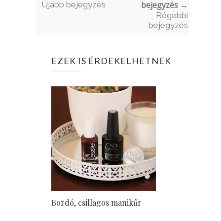
Újabb bejegyzés
bejegyzés →
Régebbi
bejegyzés
EZEK IS ÉRDEKELHETNEK
Bordó, csillagos manikűr