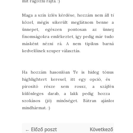
mit ragozni rajta. :)
Maga a szín ízlés kérdése, hozzám nem áll túl
közel, mégis sikerült meglátnom benne az
ünnepet, egészen pontosan az ünnepi
finomságokra emlékeztet, így pedig már tudok
másként nézni rá. A nem tipikus barnák
kedvelőinek szuper választás.
Ha hozzám hasonlóan Te is hideg tónusú
highlightert keresel, itt egy opció, és a
pirosító része sem rossz, a szájfény
különleges darab, a lakk pedig hozza a
szokásos (jó) minőséget. Bátran ajánlom
mindhármat. :)
← Előző poszt
Következő