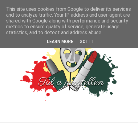
This site uses cookies from Google to deliver its services
and to analyze traffic. Your IP address and user-agent are
shared with Google along with performance and security
metrics to ensure quality of service, generate usage
statistics, and to detect and address abuse.
LEARN MORE
GOT IT