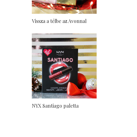
Vissza a télbe az Avonnal
NYX Santiago paletta