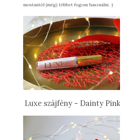
mostantól (még) többet fogom használni. :)
Luxe szájfény - Dainty Pink