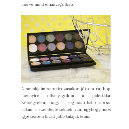
mérve mind elhanyagolható
.
A sminkjeim szortírozásakor jöttem rá, hogy
mennyire elhanyagolom a palettákat.
Kétségtelen, hogy a legmostohább sorsuk
nálam a szemfestékeknek van, úgyhogy most
igyekeztem kicsit jobb tulajuk lenni.