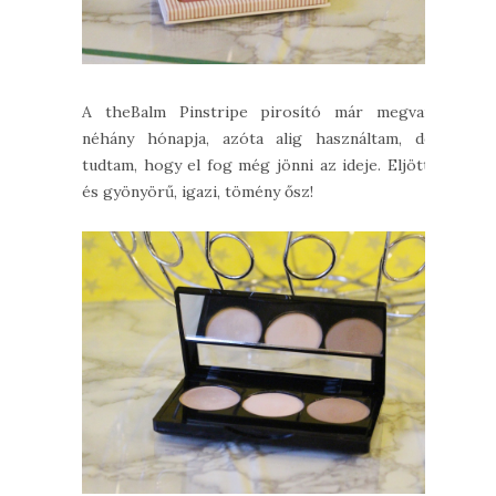
A theBalm Pinstripe pirosító már megvan
néhány hónapja, azóta alig használtam, de
tudtam, hogy el fog még jönni az ideje. Eljött,
és gyönyörű, igazi, tömény ősz!