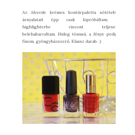
Az Alverde krémes kontúrpaletta sötétebb
árnyalatait épp csak kipróbáltam, a
highlighterbe viszont teljesen
belehabarodtam. Hideg tónusú, a fénye pedig
finom, gyöngyházszerű. Klassz darab. :)