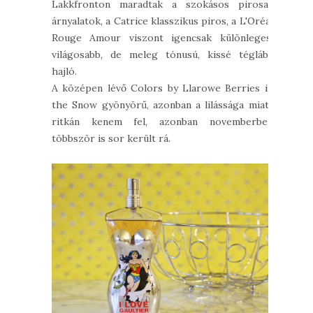
Lakkfronton maradtak a szokásos pirosas
árnyalatok, a Catrice klasszikus piros, a L'Oréal
Rouge Amour viszont igencsak különleges,
világosabb, de meleg tónusú, kissé téglába
hajló.
A középen lévő Colors by Llarowe Berries in
the Snow gyönyörű, azonban a lilássága miatt
ritkán kenem fel, azonban novemberben
többször is sor került rá.