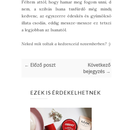
Féltem attól, hogy hamar meg fogom unni, de
nem, a szilvás Isana tusfürdő még mindig
kedvenc, az egyszerre édeskés és gyümölcsös
illata csodás, eddig messze-messze ez tetszik
a legjobban az Isanatól.
Neked mik voltak a kedvenceid novemberben? :)
← Előző poszt
Következő
bejegyzés →
EZEK IS ÉRDEKELHETNEK