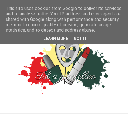
This site uses cookies from Google to deliver its services
and to analyze traffic. Your IP address and user-agent are
shared with Google along with performance and security
metrics to ensure quality of service, generate usage
statistics, and to detect and address abuse.
LEARN MORE
GOT IT