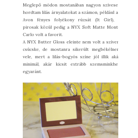
Meglepő módon mostanában nagyon szívesen
hordtam lilás árnyalatokat a számon, például az
Avon fényes folyékony rúzsát (It Girl), a
pirosak közül pedig a NYX Soft Matte Monte
Carlo volt a favorit.
A NYX Butter Gloss eleinte nem volt a szívem
csücske, de mostanra sikerült megbékélnem
vele, mert a lilás-bogyós színe jól illik akár
minimál, akár kicsit extrább szemsminkhez
egyaránt.