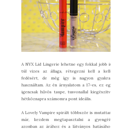
A NYX Lid Lingerie lehetne egy fokkal jobb is,
túl vizes az állaga, rétegezni kell a kellő
fedésért, de még így is nagyon gyakran
használtam. Az én árnyalatom a 17-es, ez egy
igencsak hűvös taupe, tusvonallal kiegészítve
hétköznapra számomra pont ideális.
A Lovely Vampire spirált többször is mutattam
már, kezdem megtapasztalni a gyengéit,
azonban az árához és a látványos hatásához