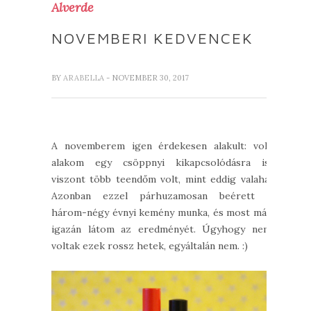
Alverde
NOVEMBERI KEDVENCEK
BY
ARABELLA
- NOVEMBER 30, 2017
A novemberem igen érdekesen alakult: volt
alakom egy csöppnyi kikapcsolódásra is,
viszont több teendőm volt, mint eddig valaha.
Azonban ezzel párhuzamosan beérett a
három-négy évnyi kemény munka, és most már
igazán látom az eredményét. Úgyhogy nem
voltak ezek rossz hetek, egyáltalán nem. :)