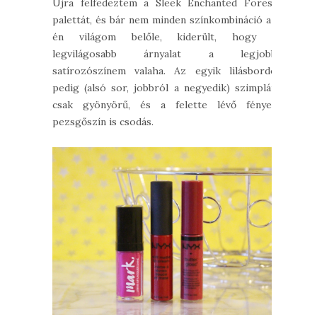
Újra felfedeztem a Sleek Enchanted Forest
palettát, és bár nem minden színkombináció az
én világom belőle, kiderült, hogy a
legvilágosabb árnyalat a legjobb
satírozószínem valaha. Az egyik lilásbordó
pedig (alsó sor, jobbról a negyedik) szimplán
csak gyönyörű, és a felette lévő fényes
pezsgőszín is csodás.