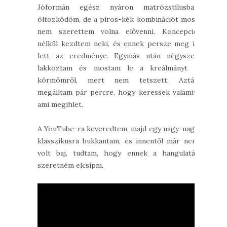
Jóformán egész nyáron matrózstílusban
öltözködöm, de a piros-kék kombinációt most
nem szerettem volna elővenni. Koncepció
nélkül kezdtem neki, és ennek persze meg is
lett az eredménye. Egymás után négyszer
lakkoztam és mostam le a kreálmányt a
körmömről, mert nem tetszett. Aztán
megálltam pár percre, hogy keressek valamit,
ami megihlet.
A YouTube-ra keveredtem, majd egy nagy-nagy
klasszikusra bukkantam, és innentől már nem
volt baj, tudtam, hogy ennek a hangulatát
szeretném elcsípni.