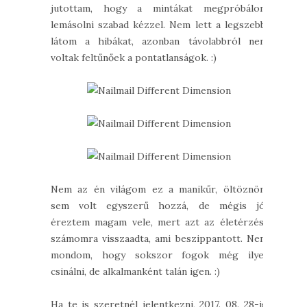
jutottam, hogy a mintákat megpróbálom
lemásolni szabad kézzel. Nem lett a legszebb,
látom a hibákat, azonban távolabbról nem
voltak feltűnőek a pontatlanságok. :)
Nem az én világom ez a manikűr, öltöznöm
sem volt egyszerű hozzá, de mégis jól
éreztem magam vele, mert azt az életérzést
számomra visszaadta, ami beszippantott. Nem
mondom, hogy sokszor fogok még ilyet
csinálni, de alkalmanként talán igen. :)
Ha te is szeretnél jelentkezni,
2017. 08. 28-ig