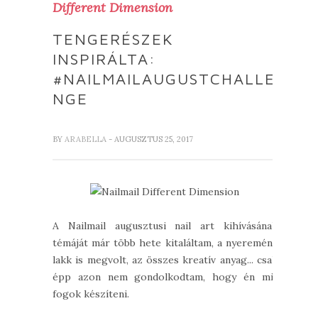
Different Dimension
TENGERÉSZEK
INSPIRÁLTA:
#NAILMAILAUGUSTCHALLE
NGE
BY
ARABELLA
- AUGUSZTUS 25, 2017
A Nailmail augusztusi nail art kihívásának
témáját már több hete kitaláltam, a nyeremény
lakk is megvolt, az összes kreatív anyag... csak
épp azon nem gondolkodtam, hogy én mit
fogok készíteni.