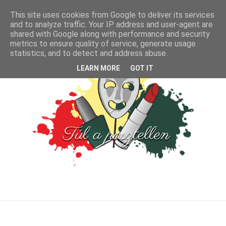
This site uses cookies from Google to deliver its services
and to analyze traffic. Your IP address and user-agent are
shared with Google along with performance and security
metrics to ensure quality of service, generate usage
statistics, and to detect and address abuse.
LEARN MORE
GOT IT