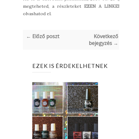
megteheted, a részleteket
EZEN A LINKEN
olvashatod el.
← Előző poszt
Következő
bejegyzés →
EZEK IS ÉRDEKELHETNEK