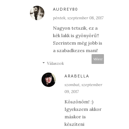
AUDREY80
péntek, szeptember 08, 2017
Nagyon tetszik, ez a
kék lakk is gyönyörű!!
Szerintem még jobb is
a szabadkezes mani!
Válasz
Válaszok
ARABELLA
szombat, szeptember
09, 2017
Köszönöm! :)
Igyekszem akkor
máskor is
készíteni