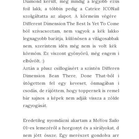
Diamond került, még mindig a legjobb ezüst
foil lakk, a többin pedig a Catrice ICONails
szolgáltatta az alapot. A körmeim végére a
Different Dimension The Best Is Yet To Come-
ból szivacsoztam, nem vagyok a kék lakkok
legnagyobb barátja, különösen a világosabbaké
nem, szerintem idén még nem is volt kék a
körmöm. Ez viszont gyönyörű, még engem is
elbűvölt. :)
Aztán a plusz csillogásért a szintén Different
Dimension Bean There, Done That-ből is
ütögettem fel egy keveset, önmagában is
csodás, de rájöttem, hogy toppernek is remek,
bár sajnos a képek nem adják vissza a zöldes
ragyogását.
Eredetileg nyomdázni akartam a MoYou Sailor
01-es lemezéről a horgonyt és a sirályokat, de
nem jött össze. Egy merészet gondolva arra