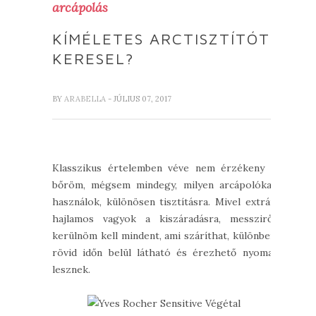
arcápolás
KÍMÉLETES ARCTISZTÍTÓT
KERESEL?
BY
ARABELLA
- JÚLIUS 07, 2017
Klasszikus értelemben véve nem érzékeny a
bőröm, mégsem mindegy, milyen arcápolókat
használok, különösen tisztításra. Mivel extrán
hajlamos vagyok a kiszáradásra, messziről
kerülnöm kell mindent, ami száríthat, különben
rövid időn belül látható és érezhető nyomai
lesznek.