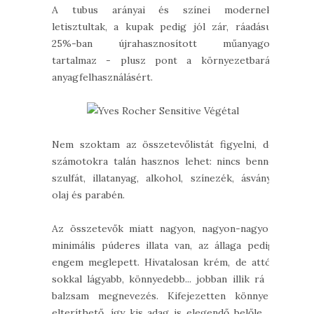
A tubus arányai és színei modernek,
letisztultak, a kupak pedig jól zár, ráadásul
25%-ban újrahasznosított műanyagot
tartalmaz - plusz pont a környezetbarát
anyagfelhasználásért.
Nem szoktam az összetevőlistát figyelni, de
számotokra talán hasznos lehet: nincs benne
szulfát, illatanyag, alkohol, színezék, ásványi
olaj és parabén.
Az összetevők miatt nagyon, nagyon-nagyon
minimális púderes illata van, az állaga pedig
engem meglepett. Hivatalosan krém, de attól
sokkal lágyabb, könnyedebb... jobban illik rá a
balzsam megnevezés. Kifejezetten könnyen
elteríthető, így kis adag is elegendő belőle, a