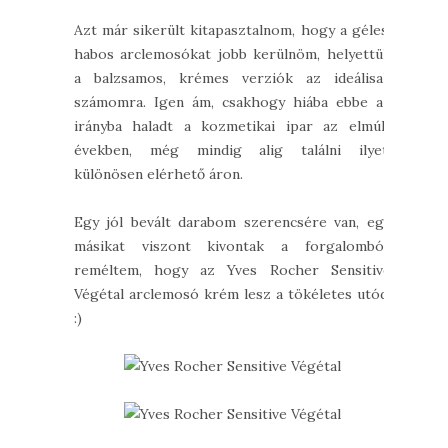
Azt már sikerült kitapasztalnom, hogy a géles,
habos arclemosókat jobb kerülnöm, helyettük
a balzsamos, krémes verziók az ideálisak
számomra. Igen ám, csakhogy hiába ebbe az
irányba haladt a kozmetikai ipar az elmúlt
években, még mindig alig találni ilyet,
különösen elérhető áron.
Egy jól bevált darabom szerencsére van, egy
másikat viszont kivontak a forgalomból:
reméltem, hogy az Yves Rocher Sensitive
Végétal arclemosó krém lesz a tökéletes utód.
:)