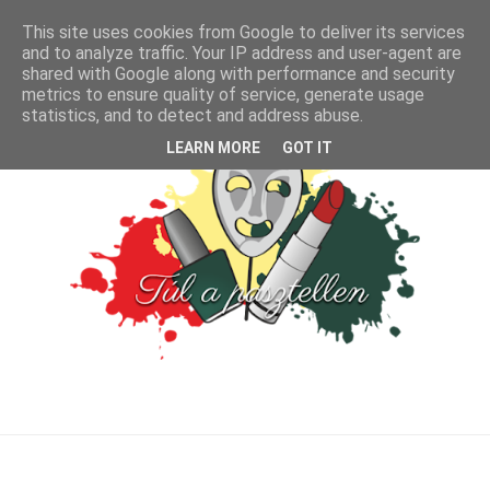
This site uses cookies from Google to deliver its services
and to analyze traffic. Your IP address and user-agent are
shared with Google along with performance and security
metrics to ensure quality of service, generate usage
statistics, and to detect and address abuse.
LEARN MORE
GOT IT