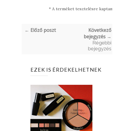
* A terméket tesztelésre kaptam.
← Előző poszt
Következő
bejegyzés →
Régebbi
bejegyzés
EZEK IS ÉRDEKELHETNEK