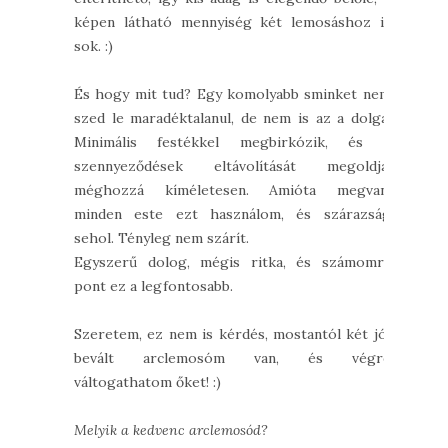
képen látható mennyiség két lemosáshoz is
sok. :)
És hogy mit tud? Egy komolyabb sminket nem
szed le maradéktalanul, de nem is az a dolga.
Minimális festékkel megbirkózik, és a
szennyeződések eltávolítását megoldja,
méghozzá kíméletesen. Amióta megvan,
minden este ezt használom, és szárazság
sehol. Tényleg nem szárít.
Egyszerű dolog, mégis ritka, és számomra
pont ez a legfontosabb.
Szeretem, ez nem is kérdés, mostantól két jól
bevált arclemosóm van, és végre
váltogathatom őket! :)
Melyik a kedvenc arclemosód?