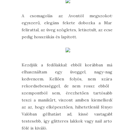
A csomagolás az Avontól megszokott:
egyszerű, elegáns fekete dobozka a Mark
felirattal, az üveg szögletes, letisztult, az ecset
pedig hosszúkás és lapított.
Kezdjük a fedőlakkal: ebből korábban már
elhasználtam egy üveggel, nagy-nagy
kedvencem. Kellően folyós, nem szárad
rekordsebességgel, de nem rossz ebből a
szempontból sem, érezhetően tartósabbá
teszi a manikűrt, viszont amiben kiemelkedő,
az az, hogy elképesztően, hihetetlenül fényes.
Valóban gélhatást ad, kissé vastagabb,
testesebb, így glitteres lakkok vagy nail artok
fölé is kiváló.