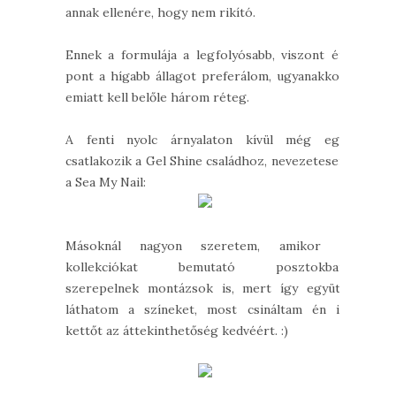
annak ellenére, hogy nem rikító.
Ennek a formulája a legfolyósabb, viszont én
pont a hígabb állagot preferálom, ugyanakkor
emiatt kell belőle három réteg.
A fenti nyolc árnyalaton kívül még egy
csatlakozik a Gel Shine családhoz, nevezetesen
a Sea My Nail:
Másoknál nagyon szeretem, amikor a
kollekciókat bemutató posztokban
szerepelnek montázsok is, mert így együtt
láthatom a színeket, most csináltam én is
kettőt az áttekinthetőség kedvéért. :)