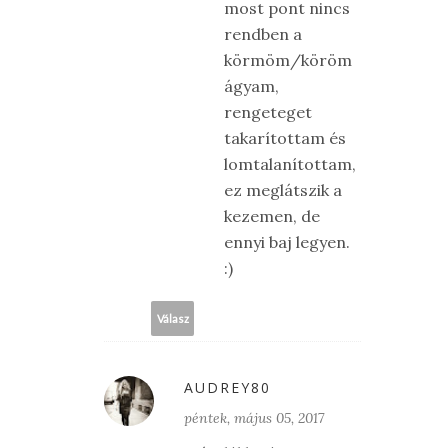
most pont nincs
rendben a
körmöm/köröm
ágyam,
rengeteget
takarítottam és
lomtalanítottam,
ez meglátszik a
kezemen, de
ennyi baj legyen.
:)
Válasz
AUDREY80
péntek, május 05, 2017