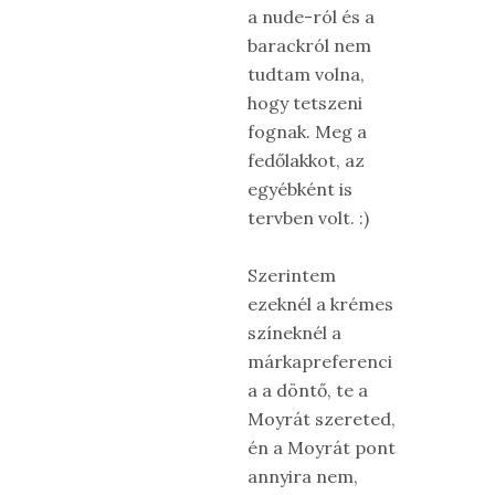
a nude-ról és a
barackról nem
tudtam volna,
hogy tetszeni
fognak. Meg a
fedőlakkot, az
egyébként is
tervben volt. :)
Szerintem
ezeknél a krémes
színeknél a
márkapreferenci
a a döntő, te a
Moyrát szereted,
én a Moyrát pont
annyira nem,