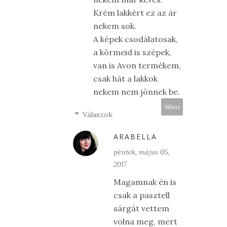
Krém lakkért ez az ár
nekem sok.
A képek csodálatosak,
a körmeid is szépek,
van is Avon termékem,
csak hát a lakkok
nekem nem jönnek be.
Válasz
Válaszok
ARABELLA
péntek, május 05,
2017
Magamnak én is
csak a pasztell
sárgát vettem
volna meg, mert