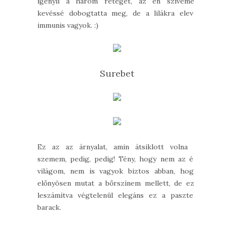
igényli a három réteget, az én szívemet
kevéssé dobogtatta meg, de a lilákra eleve
immunis vagyok. :)
Surebet
Ez az az árnyalat, amin átsiklott volna a
szemem, pedig, pedig! Tény, hogy nem az én
világom, nem is vagyok biztos abban, hogy
előnyösen mutat a bőrszínem mellett, de ezt
leszámítva végtelenül elegáns ez a pasztell
barack.