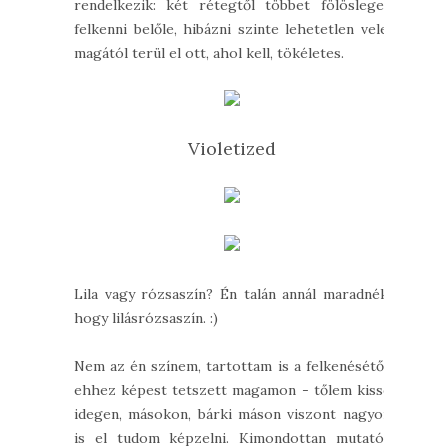
rendelkezik: két rétegtől többet fölösleges
felkenni belőle, hibázni szinte lehetetlen vele,
magától terül el ott, ahol kell, tökéletes.
Violetized
Lila vagy rózsaszín? Én talán annál maradnék,
hogy lilásrózsaszín. :)
Nem az én színem, tartottam is a felkenésétől,
ehhez képest tetszett magamon - tőlem kissé
idegen, másokon, bárki máson viszont nagyon
is el tudom képzelni. Kimondottan mutatós