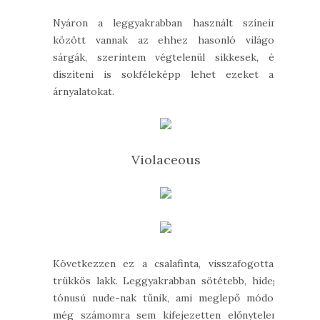
Nyáron a leggyakrabban használt színeim
között vannak az ehhez hasonló világos
sárgák, szerintem végtelenül sikkesek, és
díszíteni is sokféleképp lehet ezeket az
árnyalatokat.
Violaceous
Következzen ez a csalafinta, visszafogottan
trükkös lakk. Leggyakrabban sötétebb, hideg
tónusú nude-nak tűnik, ami meglepő módon
még számomra sem kifejezetten előnytelen,