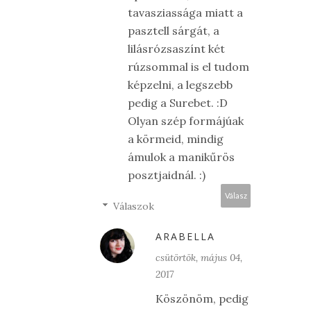
tavasziassága miatt a
pasztell sárgát, a
lilásrózsaszínt két
rúzsommal is el tudom
képzelni, a legszebb
pedig a Surebet. :D
Olyan szép formájúak
a körmeid, mindig
ámulok a manikűrös
posztjaidnál. :)
Válasz
Válaszok
ARABELLA
csütörtök, május 04,
2017
Köszönöm, pedig