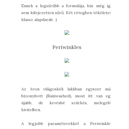
Ennek a legsűrűbb a formulája, bár még így
sem kifejezetten sűrű. Két rétegben tökéletes,
klassz alapdarab. :)
Periwinkles
Az Avon világoskék lakkban egyszer már
bizonyított (Rainwashed), most itt van egy
újabb, de kevésbé szürkés, melegebb
kivitelben.
A legjobb paraméterekkel a Periwinkles