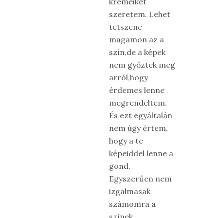
krémeiket
szeretem. Lehet
tetszene
magamon az a
szín,de a képek
nem győztek meg
arról,hogy
érdemes lenne
megrendeltem.
És ezt egyáltalán
nem úgy értem,
hogy a te
képeiddel lenne a
gond.
Egyszerűen nem
izgalmasak
számomra a
színek.