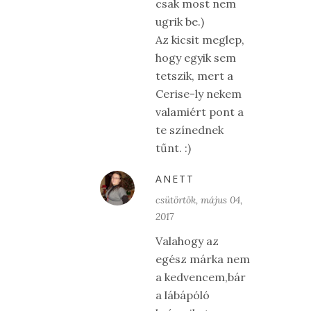
csak most nem
ugrik be.)
Az kicsit meglep,
hogy egyik sem
tetszik, mert a
Cerise-ly nekem
valamiért pont a
te színednek
tűnt. :)
ANETT
csütörtök, május 04,
2017
Valahogy az
egész márka nem
a kedvencem,bár
a lábápóló