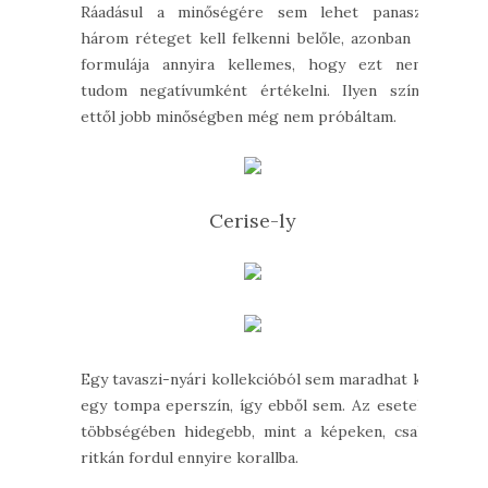
Ráadásul a minőségére sem lehet panasz:
három réteget kell felkenni belőle, azonban a
formulája annyira kellemes, hogy ezt nem
tudom negatívumként értékelni. Ilyen színt
ettől jobb minőségben még nem próbáltam.
Cerise-ly
Egy tavaszi-nyári kollekcióból sem maradhat ki
egy tompa eperszín, így ebből sem. Az esetek
többségében hidegebb, mint a képeken, csak
ritkán fordul ennyire korallba.