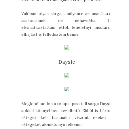
Valóban olyan sárga, amilyenre az ananászról
asszociálunk, de néha-néha, ha
elvonatkoztattam ettől, leheletnyi mustáros
elhajlást is felfedeztem benne.
Daysie
Meglepő módon a tompa, pasztell sárga Daysie
sokkal könnyebben kezelhető. Ebből is három
réteget kell használni, viszont ezeket a
rétegeket álomkönnyű felkenni.