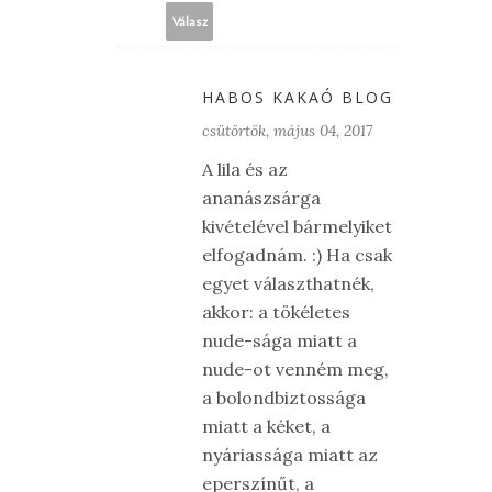
Válasz
HABOS KAKAÓ BLOG
csütörtök, május 04, 2017
A lila és az
ananászsárga
kivételével bármelyiket
elfogadnám. :) Ha csak
egyet választhatnék,
akkor: a tökéletes
nude-sága miatt a
nude-ot venném meg,
a bolondbiztossága
miatt a kéket, a
nyáriassága miatt az
eperszínűt, a