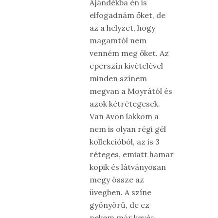
Ajándékba én is
elfogadnám őket, de
az a helyzet, hogy
magamtól nem
venném meg őket. Az
eperszín kivételével
minden színem
megvan a Moyrától és
azok kétrétegesek.
Van Avon lakkom a
nem is olyan régi gél
kollekcióból, az is 3
réteges, emiatt hamar
kopik és látványosan
megy össze az
üvegben. A színe
gyönyörű, de ez
nekem már kevés.