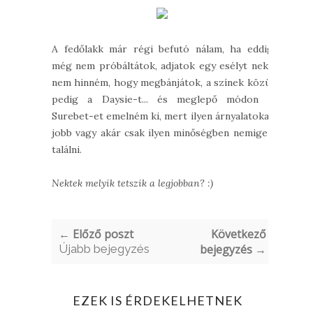
A fedőlakk már régi befutó nálam, ha eddig
még nem próbáltátok, adjatok egy esélyt neki,
nem hinném, hogy megbánjátok, a színek közül
pedig a Daysie-t... és meglepő módon a
Surebet-et emelném ki, mert ilyen árnyalatokat
jobb vagy akár csak ilyen minőségben nemigen
találni.
Nektek melyik tetszik a legjobban? :)
← Előző poszt
Következő
Újabb bejegyzés
bejegyzés →
EZEK IS ÉRDEKELHETNEK