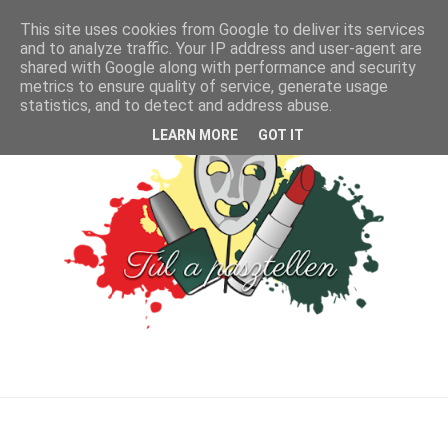
This site uses cookies from Google to deliver its services
and to analyze traffic. Your IP address and user-agent are
shared with Google along with performance and security
metrics to ensure quality of service, generate usage
statistics, and to detect and address abuse.
LEARN MORE
GOT IT