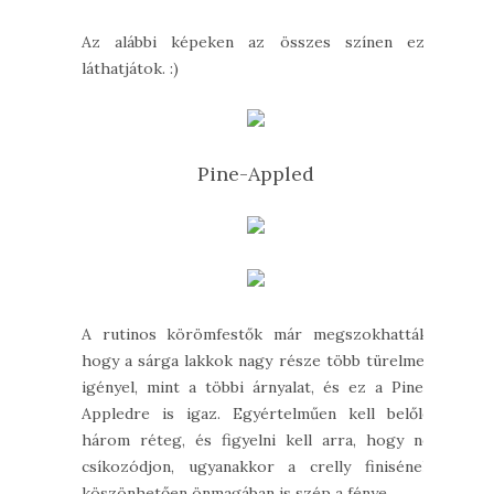
Az alábbi képeken az összes színen ezt
láthatjátok. :)
Pine-Appled
A rutinos körömfestők már megszokhatták,
hogy a sárga lakkok nagy része több türelmet
igényel, mint a többi árnyalat, és ez a Pine-
Appledre is igaz. Egyértelműen kell belőle
három réteg, és figyelni kell arra, hogy ne
csíkozódjon, ugyanakkor a crelly finisének
köszönhetően önmagában is szép a fénye.