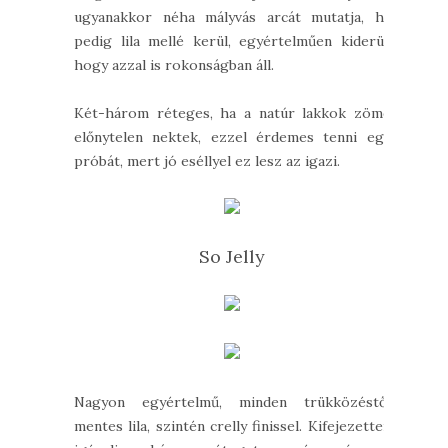
ugyanakkor néha mályvás arcát mutatja, ha
pedig lila mellé kerül, egyértelműen kiderül,
hogy azzal is rokonságban áll.
Két-három réteges, ha a natúr lakkok zöme
előnytelen nektek, ezzel érdemes tenni egy
próbát, mert jó eséllyel ez lesz az igazi.
So Jelly
Nagyon egyértelmű, minden trükközéstől
mentes lila, szintén crelly finissel. Kifejezetten