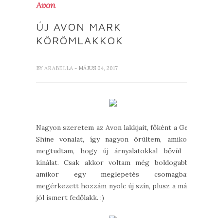
Avon
ÚJ AVON MARK
KÖRÖMLAKKOK
BY
ARABELLA
- MÁJUS 04, 2017
Nagyon szeretem az Avon lakkjait, főként a Gel
Shine vonalat, így nagyon örültem, amikor
megtudtam, hogy új árnyalatokkal bővül a
kínálat. Csak akkor voltam még boldogabb,
amikor egy meglepetés csomagban
megérkezett hozzám nyolc új szín, plusz a már
jól ismert fedőlakk. :)