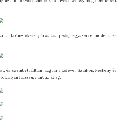
 amíg az a bizonyos számomra kedves személy meg nem lepett
ka, a króm-fekete párosítás pedig egyszerre modern és
t, és szembetaláltam magam a kefével. Szilikon, keskeny és
feleolyan hosszú, mint az átlag.