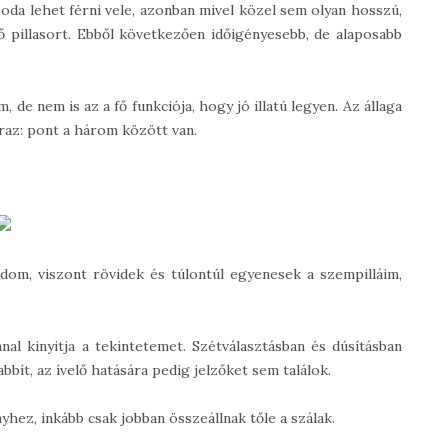
oda lehet férni vele, azonban mivel közel sem olyan hosszú,
ő pillasort. Ebből következően időigényesebb, de alaposabb
de nem is az a fő funkciója, hogy jó illatú legyen. Az állaga
raz: pont a három között van.
dom, viszont rövidek és túlontúl egyenesek a szempilláim,
al kinyitja a tekintetemet. Szétválasztásban és dúsításban
bbít, az ívelő hatására pedig jelzőket sem találok.
ez, inkább csak jobban összeállnak tőle a szálak.