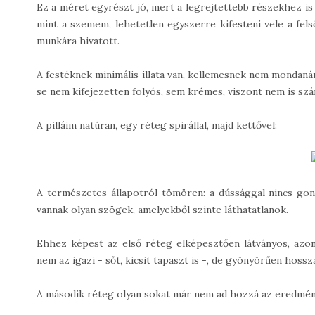
Ez a méret egyrészt jó, mert a legrejtettebb részekhez is 
mint a szemem, lehetetlen egyszerre kifesteni vele a fels
munkára hivatott.
A festéknek minimális illata van, kellemesnek nem mondanám, 
se nem kifejezetten folyós, sem krémes, viszont nem is szá
A pilláim natúran, egy réteg spirállal, majd kettővel:
A természetes állapotról tömören: a dússággal nincs gon
vannak olyan szögek, amelyekből szinte láthatatlanok.
Ehhez képest az első réteg elképesztően látványos, azonn
nem az igazi - sőt, kicsit tapaszt is -, de gyönyörűen hossza
A második réteg olyan sokat már nem ad hozzá az eredményh