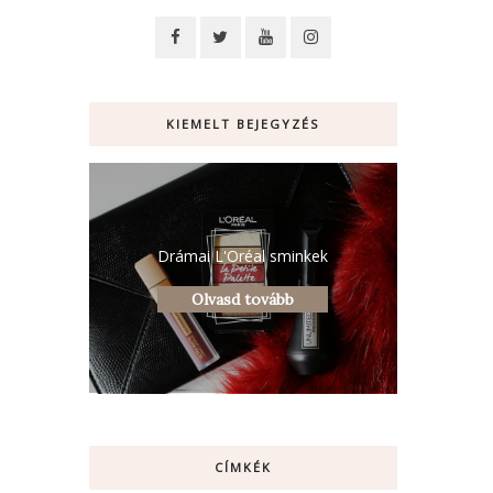
KIEMELT BEJEGYZÉS
Drámai L'Oréal sminkek
Olvasd tovább
CÍMKÉK