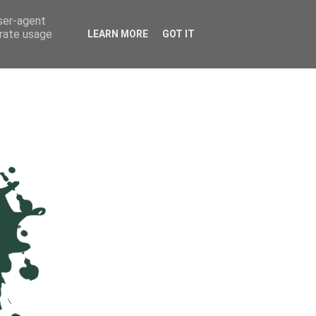
user-agent
erate usage
LEARN MORE
GOT IT