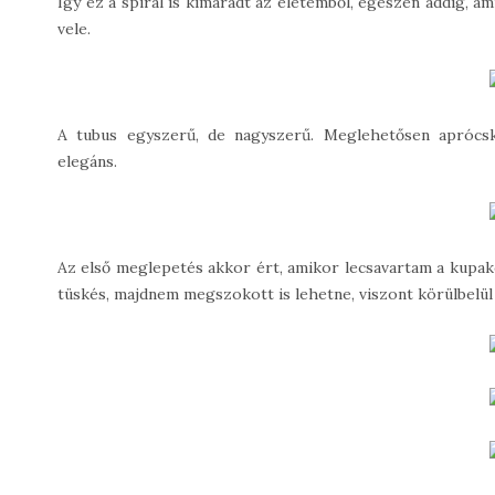
Így ez a spirál is kimaradt az életemből, egészen addig,
vele.
A tubus egyszerű, de nagyszerű. Meglehetősen aprócs
elegáns.
Az első meglepetés akkor ért, amikor lecsavartam a kupako
tüskés, majdnem megszokott is lehetne, viszont körülbelül 