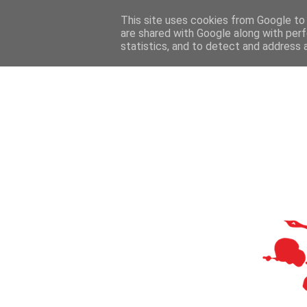
This site uses cookies from Google to d
are shared with Google along with perf
statistics, and to detect and address 