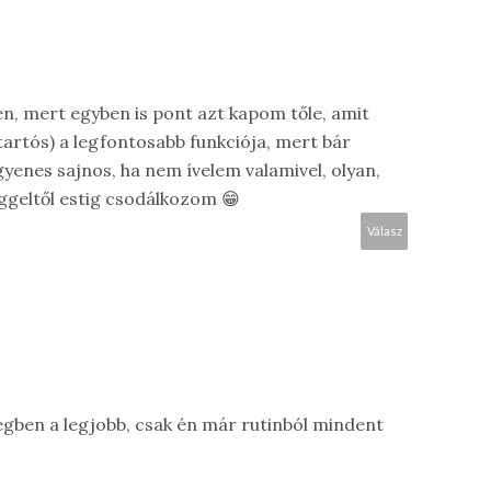
n, mert egyben is pont azt kapom tőle, amit
tartós) a legfontosabb funkciója, mert bár
yenes sajnos, ha nem ívelem valamivel, olyan,
eggeltől estig csodálkozom 😁
Válasz
tegben a legjobb, csak én már rutinból mindent