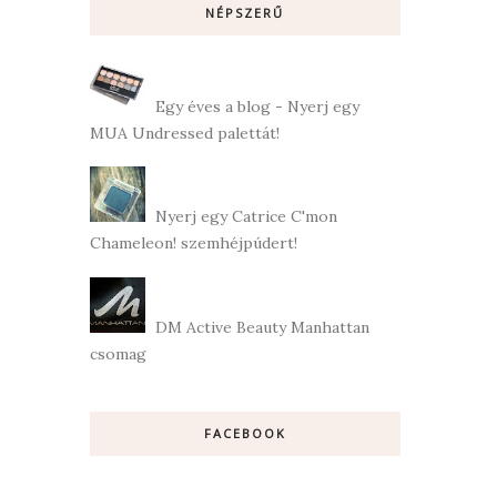
NÉPSZERŰ
Egy éves a blog - Nyerj egy
MUA Undressed palettát!
Nyerj egy Catrice C'mon
Chameleon! szemhéjpúdert!
DM Active Beauty Manhattan
csomag
FACEBOOK