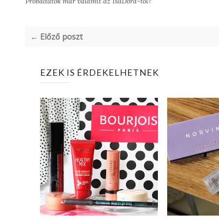
Próbáltatok már valamit az IsaDora-tól?
← Előző poszt
EZEK IS ÉRDEKELHETNEK