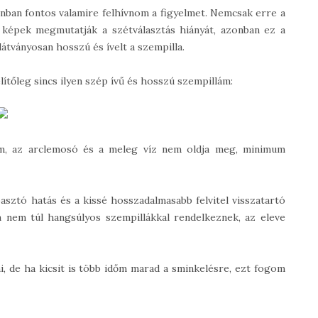
onban fontos valamire felhívnom a figyelmet. Nemcsak erre a
 képek megmutatják a szétválasztás hiányát, azonban ez a
látványosan hosszú és ívelt a szempilla.
ítőleg sincs ilyen szép ívű és hosszú szempillám:
ém, az arclemosó és a meleg víz nem oldja meg, minimum
asztó hatás és a kissé hosszadalmasabb felvitel visszatartó
 nem túl hangsúlyos szempillákkal rendelkeznek, az eleve
, de ha kicsit is több időm marad a sminkelésre, ezt fogom