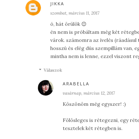
JIKKA
szombat, március 11, 2017
ó, hát örülök 😊
én nem is próbáltam még két rétegbe
várok. számomra az ívelés (ráadásul 
hosszú és elég dús szempillám van, eg
mintha nem is lenne, ezzel viszont r
Válaszok
ARABELLA
vasárnap, március 12, 2017
Köszönöm még egyszer! :)
Fölösleges is rétegezni, egy ré
tesztelek két rétegben is.