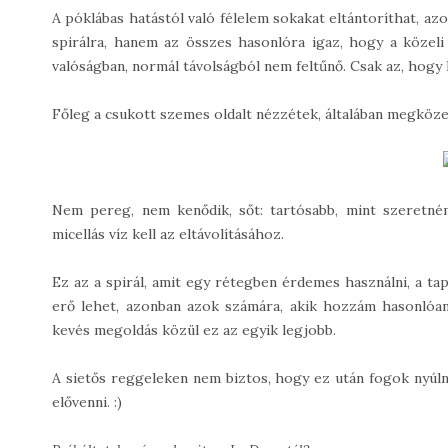
A póklábas hatástól való félelem sokakat eltántoríthat, az
spirálra, hanem az összes hasonlóra igaz, hogy a közeli
valóságban, normál távolságból nem feltűnő. Csak az, hogy 
Főleg a csukott szemes oldalt nézzétek, általában megközel
Nem pereg, nem kenődik, sőt: tartósabb, mint szeretn
micellás víz kell az eltávolításához.
Ez az a spirál, amit egy rétegben érdemes használni, a tap
erő lehet, azonban azok számára, akik hozzám hasonlóan
kevés megoldás közül ez az egyik legjobb.
A sietős reggeleken nem biztos, hogy ez után fogok nyúlni
elővenni. :)