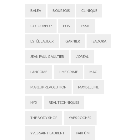
BALEA
BOURJOIS
CLINIQUE
COLOURPOP
EOS
ESSIE
ESTÉE LAUDER
GARNIER
ISADORA
JEAN PAUL GAULTIER
L'ORÉAL
LANCOME
LIME CRIME
MAC
MAKEUP REVOLUTION
MAYBELLINE
NYX
REAL TECHNIQUES
THE BODY SHOP
YVES ROCHER
YVES SAINT LAURENT
PARFÜM