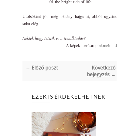
01 the bright ride of life
Utolsóként jön még néhány hajgumi, abból úgysincs
soha elég.
Nektek hogy tetszik ez a trendkiadás?
A képek forrása:
pinkmelon.de
← Előző poszt
Következő
bejegyzés →
EZEK IS ÉRDEKELHETNEK