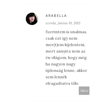
ARABELLA
szerda, június 10, 2015
Szerintem is unalmas,
csak ezt így nem
mer(t)em kijelenteni,
mert annyira nem az
én világom, hogy még
ha nagyon nagy
újdonság lenne, akkor
sem lennék
elragadtatva tőle.
Válasz