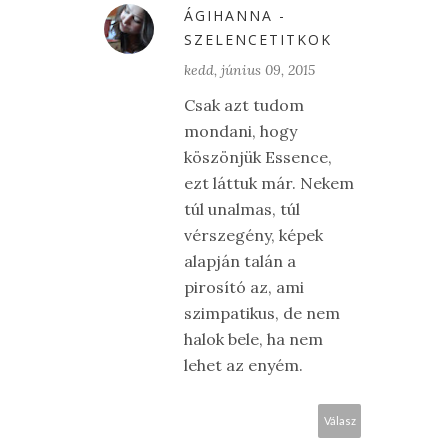
ÁGIHANNA -
SZELENCETITKOK
kedd, június 09, 2015
Csak azt tudom
mondani, hogy
köszönjük Essence,
ezt láttuk már. Nekem
túl unalmas, túl
vérszegény, képek
alapján talán a
pirosító az, ami
szimpatikus, de nem
halok bele, ha nem
lehet az enyém.
Válasz