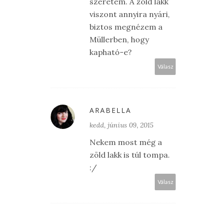
szeretem. A zöld lakk
viszont annyira nyári,
biztos megnézem a
Müllerben, hogy
kapható-e?
Válasz
ARABELLA
kedd, június 09, 2015
Nekem most még a
zöld lakk is túl tompa.
:/
Válasz