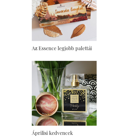
Az Essence legjobb palettái
Áprilisi kedvencek