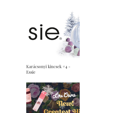
Karácsonyi kincsek #4 -
Essie