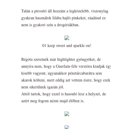
Talán a pirosító áll hozzám a legközelebb, viszonylag
gyakran használok lilába hajló pinkeket, ráadásul ez
nem is gyakori szín a drogériákban.
01 keep sweet and sparkle on!
Régóta szeretnék már highlighter gyöngyöket, de
annyira nem, hogy a Guerlain-féle verzióra kiadjak egy
kisebb vagyont, ugyanakkor pénztárcabarátra sem
akarok költeni, mert eddig azt vettem észre, hogy ezek
nem sikerülnek igazán jól.
Attól tartok, hogy ezzel is hasonló lesz a helyzet, de
azért meg fogom nézni majd élőben is.