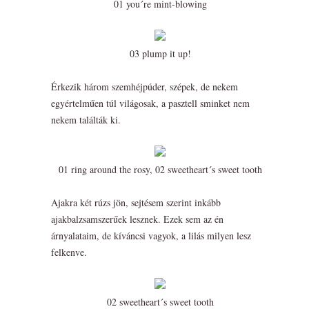
01 you´re mint-blowing
03 plump it up!
Érkezik három szemhéjpúder, szépek, de nekem
egyértelműen túl világosak, a pasztell sminket nem
nekem találták ki.
01 ring around the rosy, 02 sweetheart´s sweet tooth
Ajakra két rúzs jön, sejtésem szerint inkább
ajakbalzsamszerűek lesznek. Ezek sem az én
árnyalataim, de kíváncsi vagyok, a lilás milyen lesz
felkenve.
02 sweetheart´s sweet tooth