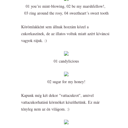
01 you´re mint-blowing, 02 be my marshfellow!,
03 ring around the rosy, 04 sweetheart´s sweet tooth
Körömlakként sem állnak hozzám közel a
cukorkaszínek, de az illatos voltuk miatt azért kíváncsi
vagyok rájuk. :)
01 candylicious
02 sugar for my honey!
Kapunk még két dekor "vattacukrot", amivel
vattacukorhatású körmöket készíthetünk. Ez már
tényleg nem az én világom. :)