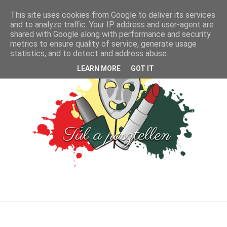
This site uses cookies from Google to deliver its services
and to analyze traffic. Your IP address and user-agent are
shared with Google along with performance and security
metrics to ensure quality of service, generate usage
statistics, and to detect and address abuse.
LEARN MORE
GOT IT