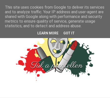
This site uses cookies from Google to deliver its services
and to analyze traffic. Your IP address and user-agent are
shared with Google along with performance and security
metrics to ensure quality of service, generate usage
statistics, and to detect and address abuse.
LEARN MORE
GOT IT