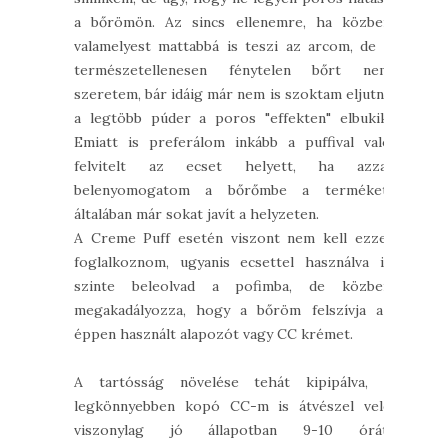
a bőrömön. Az sincs ellenemre, ha közben
valamelyest mattabbá is teszi az arcom, de a
természetellenesen fénytelen bőrt nem
szeretem, bár idáig már nem is szoktam eljutni,
a legtöbb púder a poros "effekten" elbukik.
Emiatt is preferálom inkább a puffival való
felvitelt az ecset helyett, ha azzal
belenyomogatom a bőrőmbe a terméket,
általában már sokat javít a helyzeten.
A Creme Puff esetén viszont nem kell ezzel
foglalkoznom, ugyanis ecsettel használva is
szinte beleolvad a pofimba, de közben
megakadályozza, hogy a bőröm felszívja az
éppen használt alapozót vagy CC krémet.
A tartósság növelése tehát kipipálva, a
legkönnyebben kopó CC-m is átvészel vele
viszonylag jó állapotban 9-10 órát,