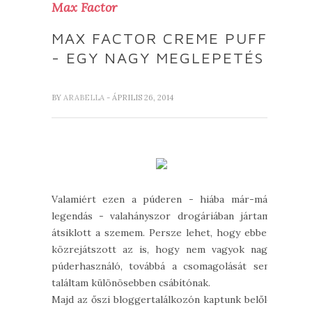
Max Factor
MAX FACTOR CREME PUFF
- EGY NAGY MEGLEPETÉS
BY
ARABELLA
- ÁPRILIS 26, 2014
Valamiért ezen a púderen - hiába már-már
legendás - valahányszor drogáriában jártam,
átsiklott a szemem. Persze lehet, hogy ebben
közrejátszott az is, hogy nem vagyok nagy
púderhasználó, továbbá a csomagolását sem
találtam különösebben csábítónak.
Majd az őszi bloggertalálkozón kaptunk belőle