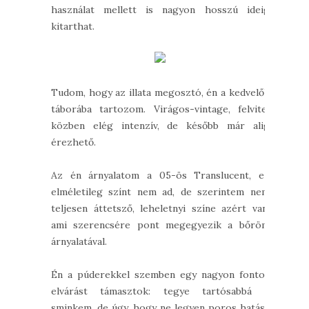
használat mellett is nagyon hosszú ideig
kitarthat.
Tudom, hogy az illata megosztó, én a kedvelők
táborába tartozom. Virágos-vintage, felvitel
közben elég intenzív, de később már alig
érezhető.
Az én árnyalatom a 05-ös Translucent, ez
elméletileg színt nem ad, de szerintem nem
teljesen áttetsző, leheletnyi színe azért van,
ami szerencsére pont megegyezik a bőröm
árnyalatával.
Én a púderekkel szemben egy nagyon fontos
elvárást támasztok: tegye tartósabbá a
sminkem, de úgy, hogy ne legyen poros hatása