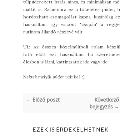
túlpúderezett hatás nincs, és minimálisan még
mattít is. Számomra ez a tökéletes púder, ha
hordozható csomagolást kapna, kizárólag ezt
használtam, így viszont "csupán" a reggeli
rutinom állandó részévé vált.
Ui.: Az összes közelmúltbeli rólam készült
fotó előtt ezt használtam, ha szeretnétek
élesben is látni, kattintsatok
ide
vagy
ide
.
Nektek melyik púder vált be? :)
← Előző poszt
Következő
bejegyzés →
EZEK IS ÉRDEKELHETNEK