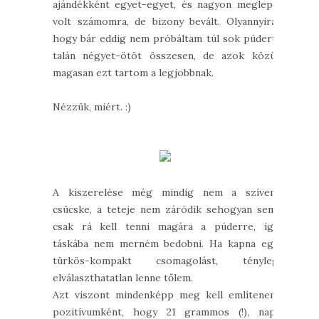
ajándékként egyet-egyet, és nagyon meglepő
volt számomra, de bizony bevált. Olyannyira,
hogy bár eddig nem próbáltam túl sok púdert,
talán négyet-ötöt összesen, de azok közül
magasan ezt tartom a legjobbnak.
Nézzük, miért. :)
A kiszerelése még mindig nem a szívem
csücske, a teteje nem záródik sehogyan sem,
csak rá kell tenni magára a púderre, így
táskába nem merném bedobni. Ha kapna egy
türkös-kompakt csomagolást, tényleg
elválaszthatatlan lenne tőlem.
Azt viszont mindenképp meg kell említenem
pozitívumként, hogy 21 grammos (!), napi