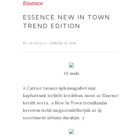
Essence
ESSENCE NEW IN TOWN
TREND EDITION
BY
ARABELLA
- JANUÁR 01, 2014
01 nude
A Catrice tavaszi újdonságaiból már
kaphattunk ízelítőt korábban, most az Essence
került sorra, a New In Town trendkiadás
keretein belül megszemlélhetjük az új
szortiment néhány darabját. :)