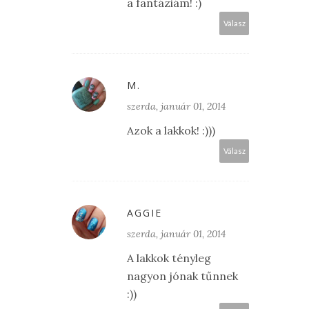
a fantáziám! :)
Válasz
M.
szerda, január 01, 2014
Azok a lakkok! :)))
Válasz
AGGIE
szerda, január 01, 2014
A lakkok tényleg
nagyon jónak tűnnek
:))