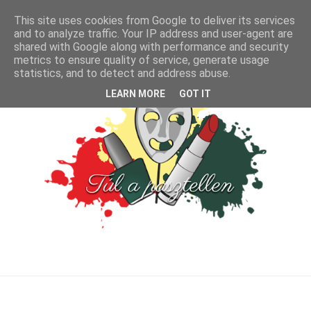
This site uses cookies from Google to deliver its services
and to analyze traffic. Your IP address and user-agent are
shared with Google along with performance and security
metrics to ensure quality of service, generate usage
statistics, and to detect and address abuse.
LEARN MORE
GOT IT