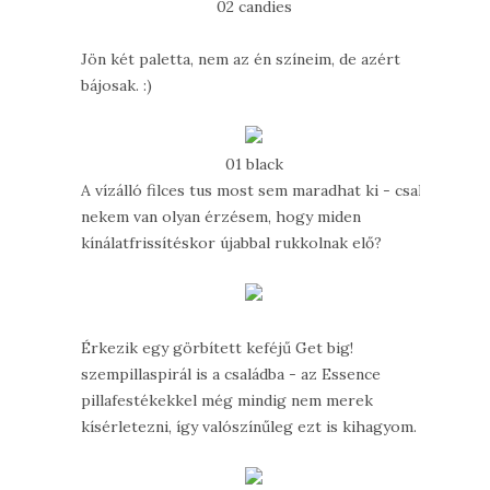
02 candies
Jön két paletta, nem az én színeim, de azért
bájosak. :)
01 black
A vízálló filces tus most sem maradhat ki - csak
nekem van olyan érzésem, hogy miden
kínálatfrissítéskor újabbal rukkolnak elő?
Érkezik egy görbített keféjű Get big!
szempillaspirál is a családba - az Essence
pillafestékekkel még mindig nem merek
kísérletezni, így valószínűleg ezt is kihagyom.