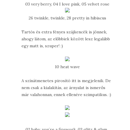
03 very berry, 04 I love pink, 05 velvet rose
26 twinkle, twinkle, 28 pretty in hibiscus
Tartós és extra fényes szájkencék is jönnek,
ahogy látom, az előbbiek között lesz legalább
egy matt is, szuper! :)
10 heat wave
A színátmenetes pirosító itt is megjelenik. De
nem csak a kialakítás, az árnyalat is ismerős
már valahonnan, ennek ellenére szimpatikus. :)
02 baby, you´re a firework, 03 glitz & glam,