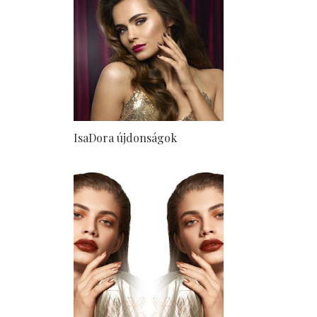
IsaDora újdonságok