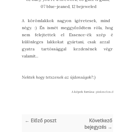
07 blue-jeaned, 12 bejeweled
A körömlakkok nagyon ígéretesek, mind a
négy. :) Én ismét meggyőződtem róla, hogy
nem felejtettek el Essence-ék szép és
különleges lakkokat gyártani, csak azzal a
gyatra tartóssággal kezdenének végre
valamit...
Nektek hogy tetszenek az újdonságok?:)
A képek forrása:
pinkmelon.de
← Előző poszt
Következő
bejegyzés →