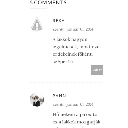
5 COMMENTS
RÉKA
szerda, január 01, 2014
A lakkok nagyon
izgalmasak, most ezek
érdekelnek főként,
szépek! :)
Válasz
PANNI
szerda, január 01, 2014
Hű nekem a pirosító
és a lakkok mozgatják