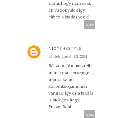
tudni, hogy nem csak
én viszonyulok így
ehhez a kiadáshoz. :)
Válasz
NJOYTHESTYLE
péntek, január 03, 2014
Részemről a pasztell-
mánia már lecsengett,
menta színű
körömlakkjaim már
vannak, így ez a kiadás
is hidegen hagy.
Pusza: Reni
Válasz