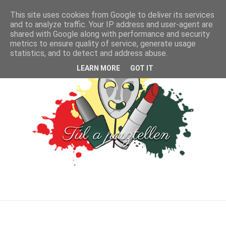
This site uses cookies from Google to deliver its services
and to analyze traffic. Your IP address and user-agent are
shared with Google along with performance and security
metrics to ensure quality of service, generate usage
statistics, and to detect and address abuse.
LEARN MORE
GOT IT