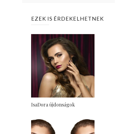
EZEK IS ÉRDEKELHETNEK
IsaDora újdonságok