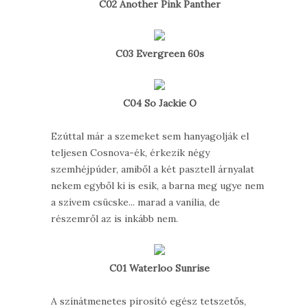
C02 Another Pink Panther
C03 Evergreen 60s
C04 So Jackie O
Ezúttal már a szemeket sem hanyagolják el
teljesen Cosnova-ék, érkezik négy
szemhéjpúder, amiből a két pasztell árnyalat
nekem egyből ki is esik, a barna meg ugye nem
a szívem csücske... marad a vanília, de
részemről az is inkább nem.
C01 Waterloo Sunrise
A színátmenetes pirosító egész tetszetős,