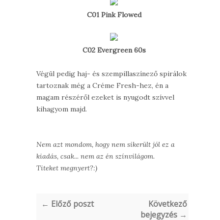
C01 Pink Flowed
C02 Evergreen 60s
Végül pedig haj- és szempillaszínező spirálok
tartoznak még a Créme Fresh-hez, én a
magam részéről ezeket is nyugodt szívvel
kihagyom majd.
Nem azt mondom, hogy nem sikerült jól ez a
kiadás, csak... nem az én színvilágom.
Titeket megnyert?:)
← Előző poszt
Következő
bejegyzés →