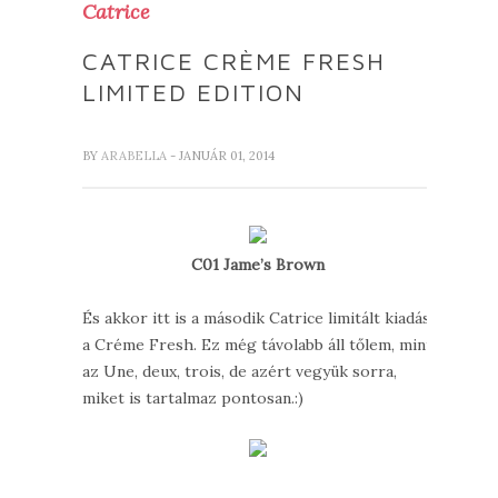
Catrice
CATRICE CRÈME FRESH
LIMITED EDITION
BY
ARABELLA
- JANUÁR 01, 2014
C01 Jame’s Brown
És akkor itt is a második Catrice limitált kiadás,
a Créme Fresh. Ez még távolabb áll tőlem, mint
az Une, deux, trois, de azért vegyük sorra,
miket is tartalmaz pontosan.:)