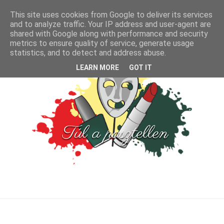
This site uses cookies from Google to deliver its services
and to analyze traffic. Your IP address and user-agent are
shared with Google along with performance and security
metrics to ensure quality of service, generate usage
statistics, and to detect and address abuse.
LEARN MORE
GOT IT