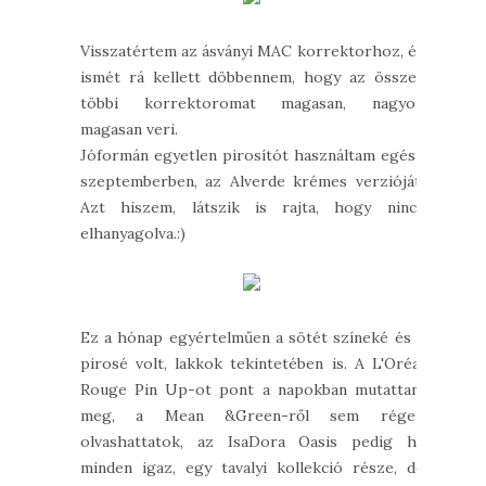
Visszatértem az ásványi MAC korrektorhoz, és
ismét rá kellett döbbennem, hogy az összes
többi korrektoromat magasan, nagyon
magasan veri.
Jóformán egyetlen pirosítót használtam egész
szeptemberben, az Alverde krémes verzióját.
Azt hiszem, látszik is rajta, hogy nincs
elhanyagolva.:)
Ez a hónap egyértelműen a sötét színeké és a
pirosé volt, lakkok tekintetében is. A L'Oréal
Rouge Pin Up-ot pont a napokban mutattam
meg, a Mean &Green-ről sem régen
olvashattatok, az IsaDora Oasis pedig ha
minden igaz, egy tavalyi kollekció része, de