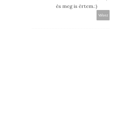
és meg is értem.:)
Válasz