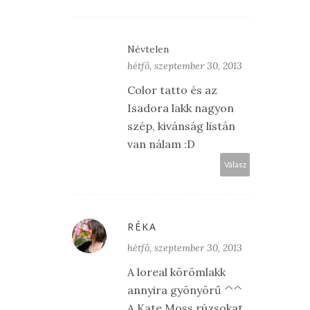
Névtelen
hétfő, szeptember 30, 2013
Color tatto és az
Isadora lakk nagyon
szép, kivánság listán
van nálam :D
Válasz
RÉKA
hétfő, szeptember 30, 2013
A loreal körömlakk
annyira gyönyörű ^^
A Kate Moss rúzsokat