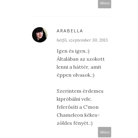
Válasz
ARABELLA
hétfő, szeptember 30, 2013
Igen és igen.:)
Általában az szokott
lenni a háttér, amit
éppen olvasok.:)
Szerintem érdemes
kipróbálni vele,
felerősíti a C'mon
Chameleon kékes-
zöldes fényét.:)
Válasz