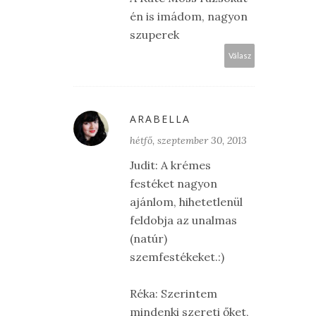
én is imádom, nagyon
szuperek
Válasz
ARABELLA
hétfő, szeptember 30, 2013
Judit: A krémes
festéket nagyon
ajánlom, hihetetlenül
feldobja az unalmas
(natúr)
szemfestékeket.:)
Réka: Szerintem
mindenki szereti őket,