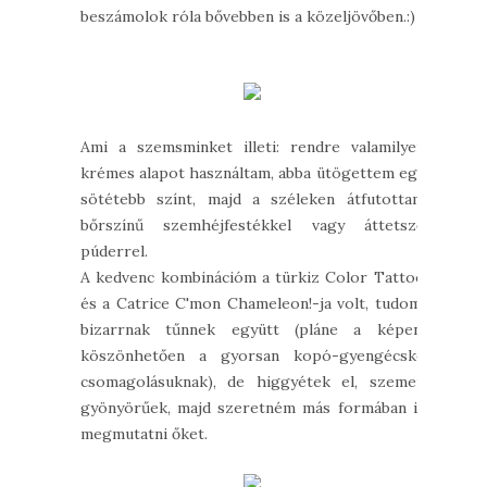
beszámolok róla bővebben is a közeljövőben.:)
Ami a szemsminket illeti: rendre valamilyen
krémes alapot használtam, abba ütögettem egy
sötétebb színt, majd a széleken átfutottam
bőrszínű szemhéjfestékkel vagy áttetsző
púderrel.
A kedvenc kombinációm a türkiz Color Tattoo
és a Catrice C'mon Chameleon!-ja volt, tudom,
bizarrnak tűnnek együtt (pláne a képen,
köszönhetően a gyorsan kopó-gyengécske
csomagolásuknak), de higgyétek el, szemen
gyönyörűek, majd szeretném más formában is
megmutatni őket.