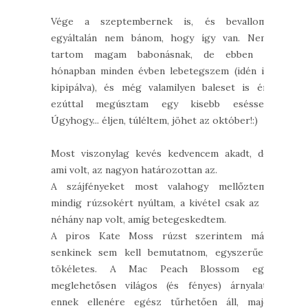
Vége a szeptembernek is, és bevallom,
egyáltalán nem bánom, hogy így van. Nem
tartom magam babonásnak, de ebben a
hónapban minden évben lebetegszem (idén is
kipipálva), és még valamilyen baleset is ér,
ezúttal megúsztam egy kisebb eséssel.
Úgyhogy... éljen, túléltem, jöhet az október!:)
Most viszonylag kevés kedvencem akadt, de
ami volt, az nagyon határozottan az.
A szájfényeket most valahogy mellőztem,
mindig rúzsokért nyúltam, a kivétel csak az a
néhány nap volt, amíg betegeskedtem.
A piros Kate Moss rúzst szerintem már
senkinek sem kell bemutatnom, egyszerűen
tökéletes. A Mac Peach Blossom egy
meglehetősen világos (és fényes) árnyalat,
ennek ellenére egész tűrhetően áll, majd