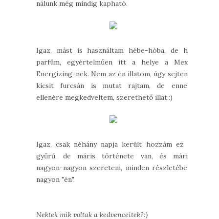
nálunk még mindig kapható.
Igaz, mást is használtam hébe-hóba, de ha
parfüm, egyértelműen itt a helye a Mexx
Energizing-nek. Nem az én illatom, úgy sejtem,
kicsit furcsán is mutat rajtam, de ennek
ellenére megkedveltem, szerethető illat.:)
Igaz, csak néhány napja került hozzám ez a
gyűrű, de máris története van, és máris
nagyon-nagyon szeretem, minden részletében
nagyon "én".
Nektek mik voltak a kedvenceitek?:)