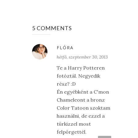
5 COMMENTS
FLÓRA
hétfő, szeptember 30, 2013
Te a Harry Potteren
fotóztál. Negyedik
rész? :D
Én egyébként a C'mon
Chameleont a bronz
Color Tatoon szoktam
használni, de ezzel a
türkizzel most
felpörgettél.