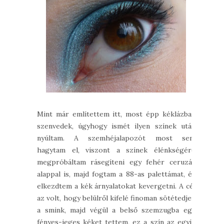
Mint már említettem itt, most épp kéklázban
szenvedek, úgyhogy ismét ilyen színek után
nyúltam. A szemhéjalapozót most sem
hagytam el, viszont a színek élénkségére
megpróbáltam rásegíteni egy fehér ceruzás
alappal is, majd fogtam a 88-as palettámat, és
elkezdtem a kék árnyalatokat kevergetni. A cél
az volt, hogy belülről kifelé finoman sötétedjen
a smink, majd végül a belső szemzugba egy
fényes-jeges kéket tettem, ez a szín az egyik