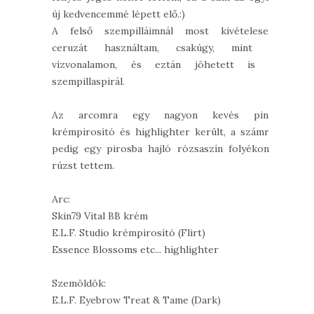
új kedvencemmé lépett elő.:)
A felső szempilláimnál most kivételesen
ceruzát használtam, csakúgy, mint a
vízvonalamon, és eztán jöhetett is a
szempillaspirál.
Az arcomra egy nagyon kevés pink
krémpirosító és highlighter került, a számra
pedig egy pirosba hajló rózsaszín folyékony
rúzst tettem.
Arc:
Skin79 Vital BB krém
E.L.F. Studio krémpirosító (Flirt)
Essence Blossoms etc... highlighter
Szemöldök:
E.L.F. Eyebrow Treat & Tame (Dark)