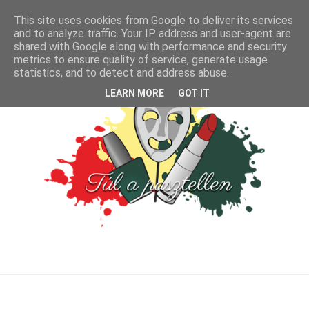
This site uses cookies from Google to deliver its services
and to analyze traffic. Your IP address and user-agent are
shared with Google along with performance and security
metrics to ensure quality of service, generate usage
statistics, and to detect and address abuse.
LEARN MORE
GOT IT