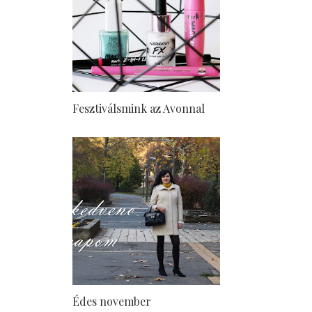
Fesztiválsmink az Avonnal
Édes november