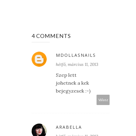
4 COMMENTS
MDOLLASNAILS
hétfő, március 11, 2013
Szep lett
johetnek a kek
bejegyzesek :-)
Válasz
ARABELLA