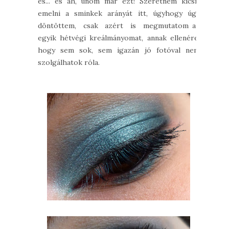
és... és ah, unom már ezt! Szeretném kicsit
emelni a sminkek arányát itt, úgyhogy úgy
döntöttem, csak azért is megmutatom az
egyik hétvégi kreálmányomat, annak ellenére,
hogy sem sok, sem igazán jó fotóval nem
szolgálhatok róla.