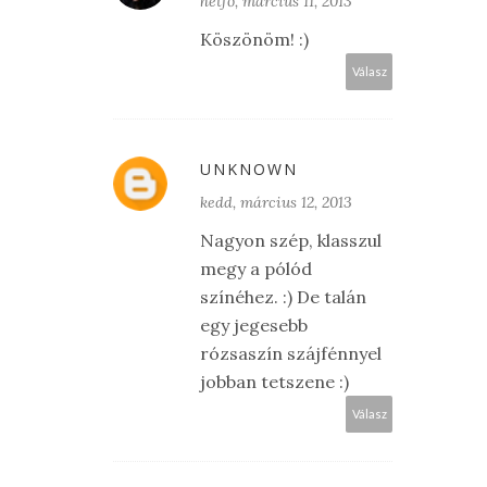
hétfő, március 11, 2013
Köszönöm! :)
Válasz
UNKNOWN
kedd, március 12, 2013
Nagyon szép, klasszul
megy a pólód
színéhez. :) De talán
egy jegesebb
rózsaszín szájfénnyel
jobban tetszene :)
Válasz