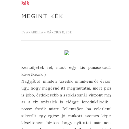
kék
MEGINT KÉK
BY
ARABELLA
- MÁRCIUS 11, 2013
Készüljetek fel, most egy kis panaszkodás
következik.:)
Nagyjából minden tizedik sminkemről érzem
úgy, hogy megérné itt megmutatni, mert picit
is jobb, érdekesebb a szokásosnál, viszont még
az a tíz százalék is eléggé leredukálódik a
rossz fotók miatt. Jellemzően ha véletlenül
sikerült egy egész jó csukott szemes képet
készítenem, biztos, hogy nyitottat már nem,