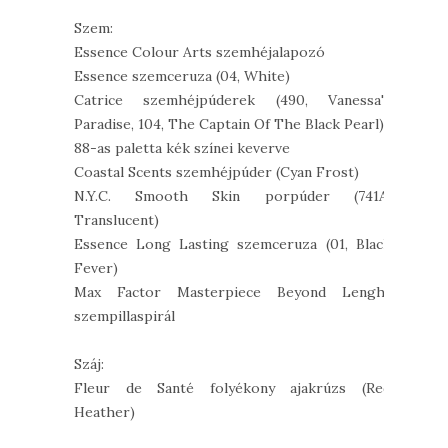
Szem:
Essence Colour Arts szemhéjalapozó
Essence szemceruza (04, White)
Catrice szemhéjpúderek (490, Vanessa's
Paradise, 104, The Captain Of The Black Pearl)
88-as paletta kék színei keverve
Coastal Scents szemhéjpúder (Cyan Frost)
N.Y.C. Smooth Skin porpúder (741A,
Translucent)
Essence Long Lasting szemceruza (01, Black
Fever)
Max Factor Masterpiece Beyond Lenght
szempillaspirál
Száj:
Fleur de Santé folyékony ajakrúzs (Red
Heather)