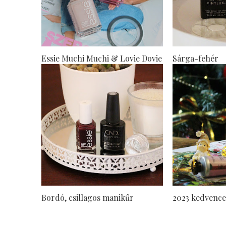
Essie Muchi Muchi & Lovie Dovie
Sárga-fehér
Bordó, csillagos manikűr
2023 kedvence