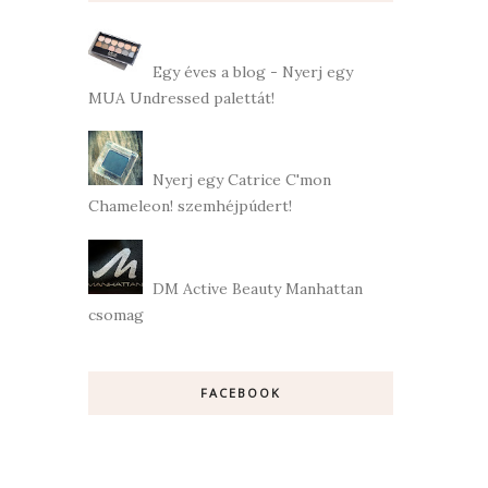
Egy éves a blog - Nyerj egy
MUA Undressed palettát!
Nyerj egy Catrice C'mon
Chameleon! szemhéjpúdert!
DM Active Beauty Manhattan
csomag
FACEBOOK