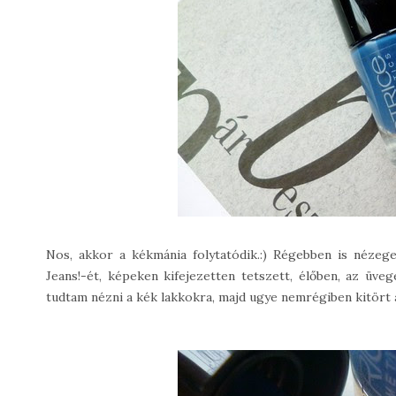
Nos, akkor a kékmánia folytatódik.:) Régebben is néze
Jeans!-ét, képeken kifejezetten tetszett, élőben, az üv
tudtam nézni a kék lakkokra, majd ugye nemrégiben kitört a