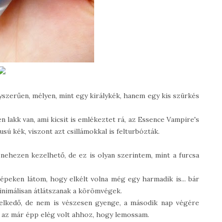
yszerűen, mélyen, mint egy királykék, hanem egy kis szürkés
 lakk van, ami kicsit is emlékeztet rá, az Essence Vampire's
sú kék, viszont azt csillámokkal is felturbózták.
 nehezen kezelhető, de ez is olyan szerintem, mint a furcsa
épeken látom, hogy elkélt volna még egy harmadik is... bár
inimálisan átlátszanak a körömvégek.
melkedő, de nem is vészesen gyenge, a második nap végére
 az már épp elég volt ahhoz, hogy lemossam.