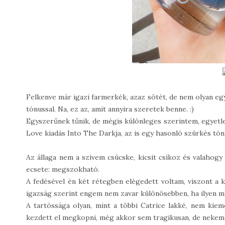
Felkenve már igazi farmerkék, azaz sötét, de nem olyan eg
tónussal. Na, ez az, amit annyira szeretek benne. :)
Egyszerűnek tűnik, de mégis különleges szerintem, egyetlen
Love kiadás Into The Darkja, az is egy hasonló szürkés tónu
Az állaga nem a szívem csücske, kicsit csíkoz és valahogy
ecsete: megszokható.
A fedésével én két rétegben elégedett voltam, viszont a k
igazság szerint engem nem zavar különösebben, ha ilyen m
A tartóssága olyan, mint a többi Catrice lakké, nem kie
kezdett el megkopni, még akkor sem tragikusan, de nekem