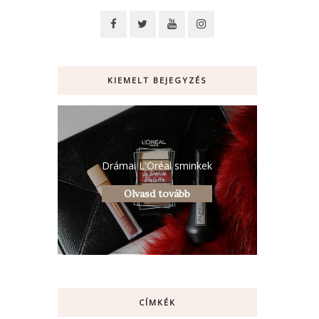
KIEMELT BEJEGYZÉS
Drámai L'Oréal sminkek
Olvasd tovább
CÍMKÉK