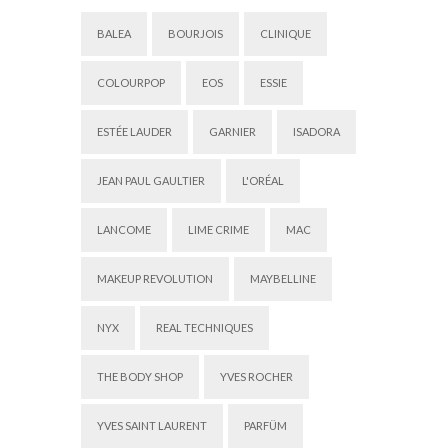
BALEA
BOURJOIS
CLINIQUE
COLOURPOP
EOS
ESSIE
ESTÉE LAUDER
GARNIER
ISADORA
JEAN PAUL GAULTIER
L'ORÉAL
LANCOME
LIME CRIME
MAC
MAKEUP REVOLUTION
MAYBELLINE
NYX
REAL TECHNIQUES
THE BODY SHOP
YVES ROCHER
YVES SAINT LAURENT
PARFÜM