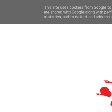
This site uses cookies from Google to d
are shared with Google along with perf
statistics, and to detect and address 