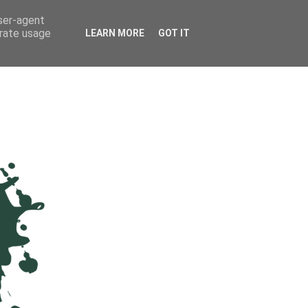
user-agent
erate usage
LEARN MORE
GOT IT