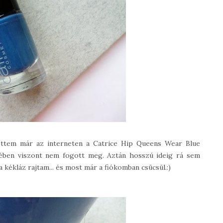
gettem már az interneten a Catrice Hip Queens Wear Blue
egében viszont nem fogott meg. Aztán hosszú ideig rá sem
 kékláz rajtam... és most már a fiókomban csücsül.:)