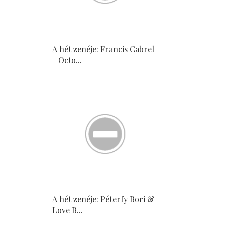
A hét zenéje: Francis Cabrel
- Octo...
A hét zenéje: Péterfy Bori &
Love B...