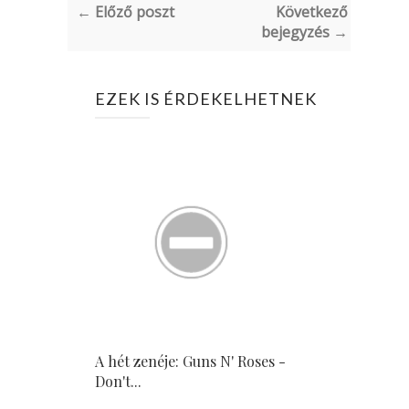
← Előző poszt
Következő
bejegyzés →
EZEK IS ÉRDEKELHETNEK
A hét zenéje: Guns N' Roses -
Don't...