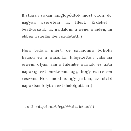
Biztosan sokan meglepődtök most ezen, de...
nagyon szeretem az Illést. Érdekel a
beatkorszak, az irodalom, a zene, minden, ami
ebben a szellemben született.:)
Nem tudom, miért, de számomra bohókás
hatású ez a muzsika, kifejezetten vidámnak
érzem, olyan, ami a fülembe mászik, és aztán
napokig ezt énekelem, úgy, hogy észre sem
veszem. Nos, most is így jártam, az utóbbi
napokban folyton ezt dúdolgattam.:)
Ti mit hallgattatok legtöbbet a héten?:)