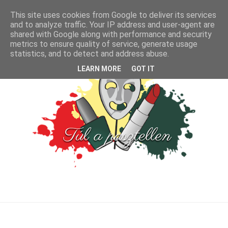
This site uses cookies from Google to deliver its services
and to analyze traffic. Your IP address and user-agent are
shared with Google along with performance and security
metrics to ensure quality of service, generate usage
statistics, and to detect and address abuse.
LEARN MORE
GOT IT