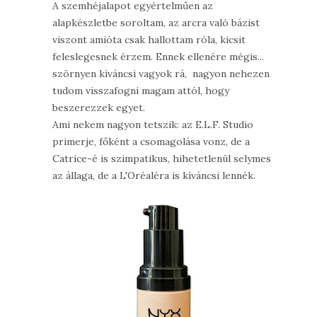
A szemhéjalapot egyértelműen az
alapkészletbe soroltam, az arcra való bázist
viszont amióta csak hallottam róla, kicsit
feleslegesnek érzem. Ennek ellenére mégis...
szörnyen kíváncsi vagyok rá, nagyon nehezen
tudom visszafogni magam attól, hogy
beszerezzek egyet.
Ami nekem nagyon tetszik: az E.L.F. Studio
primerje, főként a csomagolása vonz, de a
Catrice-é is szimpatikus, hihetetlenül selymes
az állaga, de a L'Oréaléra is kíváncsi lennék.