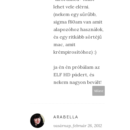
lehet vele elérni.
(nekem egy sűrűbb,
sigma f80am van amit
alapozóhoz használok,
és egy ritkább sörtéjű
mac, amit
krémpirosítóhoz) :)
ja én én próbálam az
ELF HD púdert, és
nekem nagyon bevált!
Válasz
ARABELLA
vasárnap, február 26, 2012