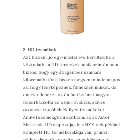
2. HD termékek
Azt hiszem, jó egy-másfél éve kerültek be a
köztudatba a HD termékek, amik szintén nem
biztos, hogy egy átlagember számára
kihasználhatóak, hiszen mégsem mindennapos
az, hogy fényképeznek, filmeznek minket, de
ennek ellenére... az én fantáziámat nagyon
felkorbácsolta ez a kis rövidítés, szíves
örömest kipróbálnék ilyen termékeket.
Amivel szemezgetni szoktam, az az Astor
Mattitude HD alapozója, de a NYX-nek például
komplett HD termékcsaládja van, primer,
púder, alapozó, pirosító, szemhéjalapozó...