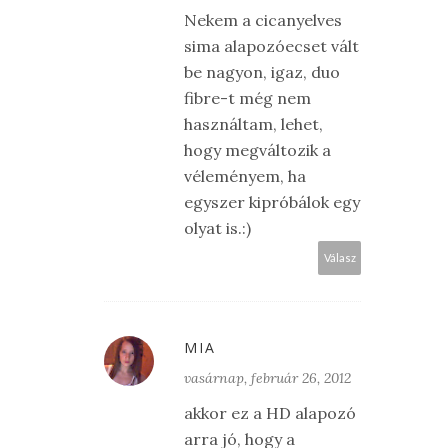
Nekem a cicanyelves
sima alapozóecset vált
be nagyon, igaz, duo
fibre-t még nem
használtam, lehet,
hogy megváltozik a
véleményem, ha
egyszer kipróbálok egy
olyat is.:)
Válasz
MIA
vasárnap, február 26, 2012
akkor ez a HD alapozó
arra jó, hogy a