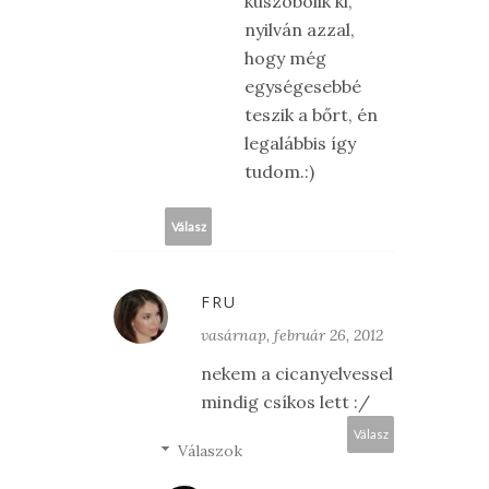
küszöbölik ki,
nyilván azzal,
hogy még
egységesebbé
teszik a bőrt, én
legalábbis így
tudom.:)
Válasz
FRU
vasárnap, február 26, 2012
nekem a cicanyelvessel
mindig csíkos lett :/
Válasz
Válaszok