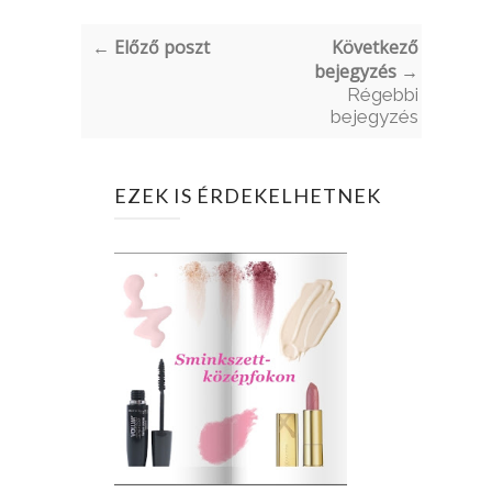
← Előző poszt
Következő
bejegyzés →
Régebbi
bejegyzés
EZEK IS ÉRDEKELHETNEK