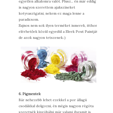
egyetlen alkalomra valót. Plusz... én már eddig
is nagyon szerettem ajakszíneket
kotyvasztgatni, nekem ez maga lenne a
paradicsom.
Sajnos nem sok ilyen terméket ismerek, itthon
elérhetőek közül egyedül a Sleek Pout Paintját,
de azok nagyon tetszenek.:)
6. Pigmentek
Bár nehezebb lehet ezekkel a por állagú
csodákkal dolgozni, én mégis nagyon régóta
szeretnék kipróbálni már valami ilyesmit is,