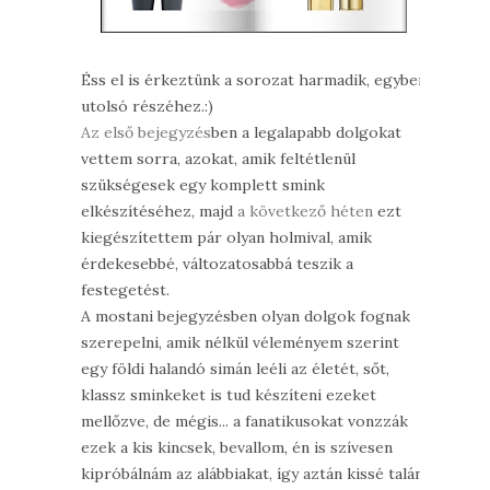
Éss el is érkeztünk a sorozat harmadik, egyben
utolsó részéhez.:)
Az első bejegyzés
ben a legalapabb dolgokat
vettem sorra, azokat, amik feltétlenül
szükségesek egy komplett smink
elkészítéséhez, majd
a következő héten
ezt
kiegészítettem pár olyan holmival, amik
érdekesebbé, változatosabbá teszik a
festegetést.
A mostani bejegyzésben olyan dolgok fognak
szerepelni, amik nélkül véleményem szerint
egy földi halandó simán leéli az életét, sőt,
klassz sminkeket is tud készíteni ezeket
mellőzve, de mégis... a fanatikusokat vonzzák
ezek a kis kincsek, bevallom, én is szívesen
kipróbálnám az alábbiakat, így aztán kissé talán