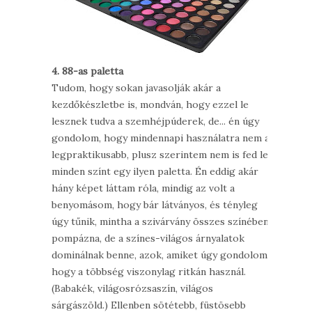
4. 88-as paletta
Tudom, hogy sokan javasolják akár a
kezdőkészletbe is, mondván, hogy ezzel le
lesznek tudva a szemhéjpúderek, de... én úgy
gondolom, hogy mindennapi használatra nem a
legpraktikusabb, plusz szerintem nem is fed le
minden színt egy ilyen paletta. Én eddig akár
hány képet láttam róla, mindig az volt a
benyomásom, hogy bár látványos, és tényleg
úgy tűnik, mintha a szivárvány összes színében
pompázna, de a színes-világos árnyalatok
dominálnak benne, azok, amiket úgy gondolom,
hogy a többség viszonylag ritkán használ.
(Babakék, világosrózsaszín, világos
sárgászöld.) Ellenben sötétebb, füstösebb