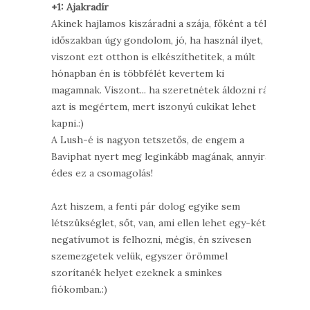
+1: Ajakradír
Akinek hajlamos kiszáradni a szája, főként a téli
időszakban úgy gondolom, jó, ha használ ilyet,
viszont ezt otthon is elkészíthetitek, a múlt
hónapban én is többfélét kevertem ki
magamnak. Viszont... ha szeretnétek áldozni rá,
azt is megértem, mert iszonyú cukikat lehet
kapni.:)
A Lush-é is nagyon tetszetős, de engem a
Baviphat nyert meg leginkább magának, annyira
édes ez a csomagolás!
Azt hiszem, a fenti pár dolog egyike sem
létszükséglet, sőt, van, ami ellen lehet egy-két
negatívumot is felhozni, mégis, én szívesen
szemezgetek velük, egyszer örömmel
szorítanék helyet ezeknek a sminkes
fiókomban.:)