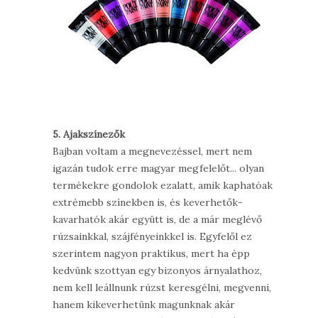
5. Ajakszínezők
Bajban voltam a megnevezéssel, mert nem
igazán tudok erre magyar megfelelőt... olyan
termékekre gondolok ezalatt, amik kaphatóak
extrémebb színekben is, és keverhetők-
kavarhatók akár együtt is, de a már meglévő
rúzsainkkal, szájfényeinkkel is. Egyfelől ez
szerintem nagyon praktikus, mert ha épp
kedvünk szottyan egy bizonyos árnyalathoz,
nem kell leállnunk rúzst keresgélni, megvenni,
hanem kikeverhetünk magunknak akár