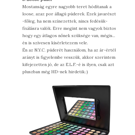
Mostanság egyre nagyobb teret hódítanak a
loose, azaz por állagú púderek. Ezek javarészt
-főleg, ha nem színezettek, nincs fedésük-
fixálásra valók. Erre megint nem vagyok biztos,
hogy egy átlagos nőnek szüksége van, mégis...
én is szívesen kísérletezem vele.
Én az N.Y.C. púderét használom, ha az ár-érték
arányt is figyelembe vesszük, akkor szerintem
kifejezetten jó, de az E.L.F.-é is ilyen, csak azt
pluszban még HD-nek hirdetik.:)