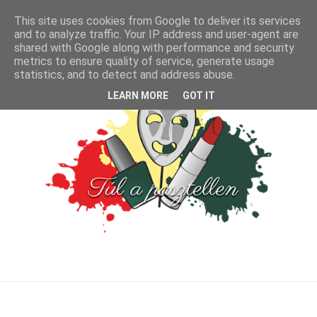
This site uses cookies from Google to deliver its services
and to analyze traffic. Your IP address and user-agent are
shared with Google along with performance and security
metrics to ensure quality of service, generate usage
statistics, and to detect and address abuse.
LEARN MORE
GOT IT