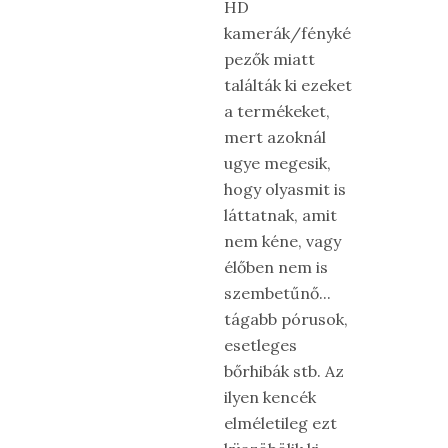
HD
kamerák/fényké
pezők miatt
találták ki ezeket
a termékeket,
mert azoknál
ugye megesik,
hogy olyasmit is
láttatnak, amit
nem kéne, vagy
élőben nem is
szembetűnő...
tágabb pórusok,
esetleges
bőrhibák stb. Az
ilyen kencék
elméletileg ezt