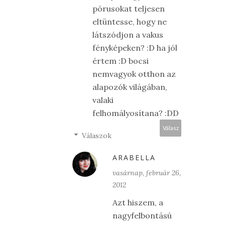
pórusokat teljesen
eltüntesse, hogy ne
látszódjon a vakus
fényképeken? :D ha jól
értem :D bocsi
nemvagyok otthon az
alapozók világában,
valaki
felhomályosítana? :DD
Válasz
Válaszok
ARABELLA
vasárnap, február 26,
2012
Azt hiszem, a
nagyfelbontású