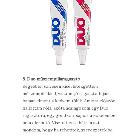
8. Duo műszempillaragasztó
Régebben szívesen kísérletezgettem
műszempillákkal, viszont jó ragasztó híján
hamar elment a kedvem tőlük. Amióta először
hallottam róla, azóta ácsingózom egy Duo
ragasztóra, egy gond van: sajnos a közelemben
nem elérhető. Viszont erre bátran azt
mondom, hogy ha tehetitek, szerezzétek be,