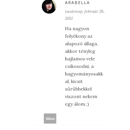
ARABELLA
vasárnap, február 26,
2012
Ha nagyon
folyékony az
alapozó állaga,
akkor tényleg
hajlamos vele
csíkosodni, a
hagyományosakk
al, kicsit
sűrűbbekkel
viszont nekem
egy álom.:)
Válasz