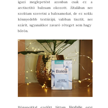
igazi meglepetést azonban csak ez az
arctisztító balzsam okozott. Általában nem
szoktam szeretni a balzsamokat, de ez sokkal
könnyedebb textúrájú, valóban tisztít, nem
szárít, ugyanakkor zavaró réteget sem hagy a
bőrön.
Hónapokkal ezelőtt láttam
HeyJulie
egyik