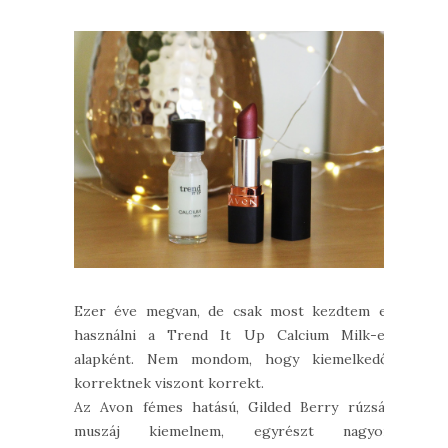
Ezer éve megvan, de csak most kezdtem el
használni a Trend It Up Calcium Milk-et
alapként. Nem mondom, hogy kiemelkedő,
korrektnek viszont korrekt.
Az Avon fémes hatású, Gilded Berry rúzsát
muszáj kiemelnem, egyrészt nagyon