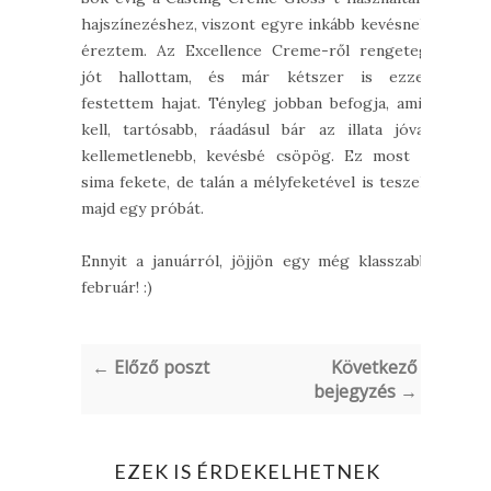
hajszínezéshez, viszont egyre inkább kevésnek
éreztem. Az Excellence Creme-ről rengeteg
jót hallottam, és már kétszer is ezzel
festettem hajat. Tényleg jobban befogja, amit
kell, tartósabb, ráadásul bár az illata jóval
kellemetlenebb, kevésbé csöpög. Ez most a
sima fekete, de talán a mélyfeketével is teszek
majd egy próbát.
Ennyit a januárról, jöjjön egy még klasszabb
február! :)
← Előző poszt
Következő
bejegyzés →
EZEK IS ÉRDEKELHETNEK