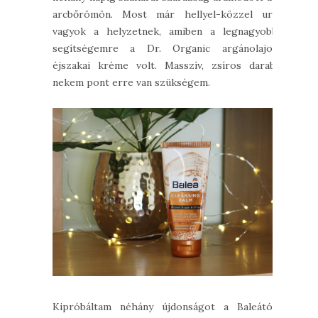
arcbőrömön. Most már hellyel-közzel ura
vagyok a helyzetnek, amiben a legnagyobb
segítségemre a Dr. Organic argánolajos
éjszakai kréme volt. Masszív, zsíros darab,
nekem pont erre van szükségem.
Kipróbáltam néhány újdonságot a Baleától,