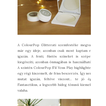
A ColourPop Glitterati szemfestéke megvan
már egy ideje, azonban csak most kaptam rá
igazán. A fenti, füstös színeket is szépen
kiegészíti, azonban önmagában is használható.
A szintén ColourPop S'il Vous Play highlighter
egy régi kiszemelt, de friss beszerzés. Így nem
mutat igazán, feltéve viszont... te jó ég!
Fantasztikus, a legszebb hideg tónusú kiemelő
valaha.