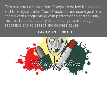
This site uses cookies from Google to deliver its services
and to analyze traffic. Your IP address and user-agent are
shared with Google along with performance and security
metrics to ensure quality of service, generate usage
statistics, and to detect and address abuse.
LEARN MORE
GOT IT