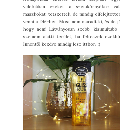
videójában ezeket a szemkörnyékre való
maszkokat, tetszettek, de mindig elfelejtettem
venni a DM-ben. Most nem maradt ki, és de jó,
hogy nem! Látványosan szebb, kisimultabb a
szemem alatti terület, ha felteszek ezekből.
Innentől kezdve mindig lesz itthon. :)