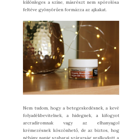
különleges a színe, másrészt nem spórolósan
feltéve gyönyörűen formázza az ajkakat.
Nem tudom, hogy a betegeskedésnek, a kevés
folyadékbevitelnek, a hidegnek, a kifogyott
arcradíromnak vagy az elhanyagolt
krémezésnek köszönhető, de az biztos, hogy
néhány napig szaharai szárazság uralkodott az