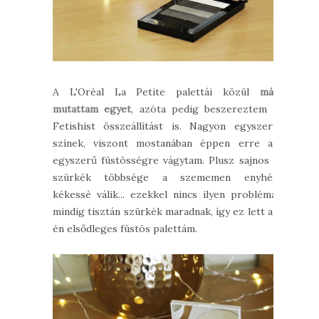
A L'Oréal La Petite palettái közül
már
mutattam egyet
, azóta pedig beszereztem a
Fetishist összeállítást is. Nagyon egyszerű
színek, viszont mostanában éppen erre az
egyszerű füstösségre vágytam. Plusz sajnos a
szürkék többsége a szememen enyhén
kékessé válik... ezekkel nincs ilyen probléma,
mindig tisztán szürkék maradnak, így ez lett az
én elsődleges füstös palettám.