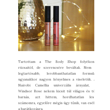
Tartottam a The Body Shop folyékony
rúzsaitól, de szerencsére beváltak. Nem a
legtartósabb, lerobbanthatatlan formula,
ugyanakkor nagyon kényelmes a viseletük. A
Nairobi Camellia univerzális árnyalat, a
Windsor Rose nekem kicsit túl világos és túl
barnás, azt hittem, hordhatatlan lesz
számomra, egyelőre mégis úgy tűnik, van esély
a barátkozásra.