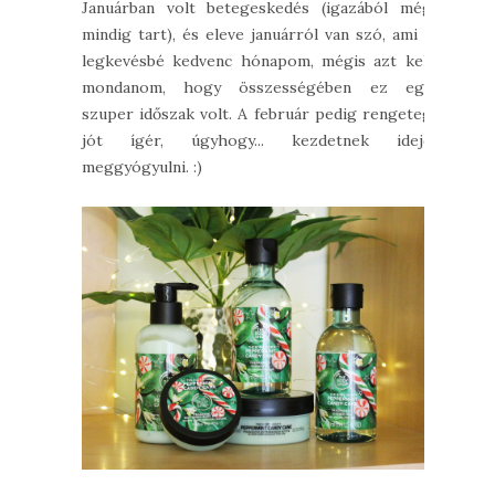
Januárban volt betegeskedés (igazából még
mindig tart), és eleve januárról van szó, ami a
legkevésbé kedvenc hónapom, mégis azt kell
mondanom, hogy összességében ez egy
szuper időszak volt. A február pedig rengeteg
jót ígér, úgyhogy... kezdetnek ideje
meggyógyulni. :)