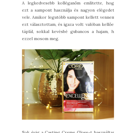
A legkedvesebb kolléganőm említette, hogy
ezt a sampont használja és nagyon elégedett
vele. Amikor legutóbb sampont kellett vennem,
ezt választottam, és igaza volt: valóban kellően
táplál, sokkal kevésbé gubancos a hajam, ha
ezzel mosom meg.
Sok évig a Casting Creme Gloss-t használtam