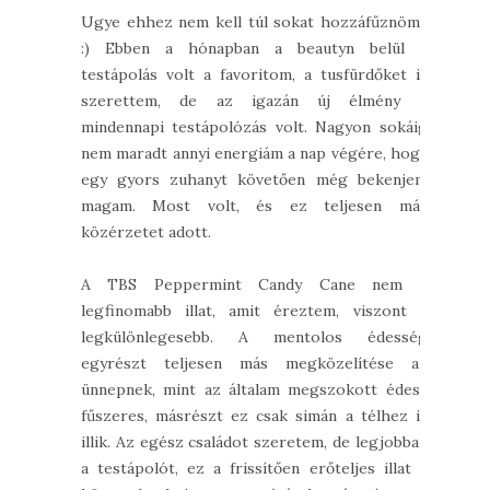
Ugye ehhez nem kell túl sokat hozzáfűznöm?
:) Ebben a hónapban a beautyn belül a
testápolás volt a favoritom, a tusfürdőket is
szerettem, de az igazán új élmény a
mindennapi testápolózás volt. Nagyon sokáig
nem maradt annyi energiám a nap végére, hogy
egy gyors zuhanyt követően még bekenjem
magam. Most volt, és ez teljesen más
közérzetet adott.
A TBS Peppermint Candy Cane nem a
legfinomabb illat, amit éreztem, viszont a
legkülönlegesebb. A mentolos édesség
egyrészt teljesen más megközelítése az
ünnepnek, mint az általam megszokott édes-
fűszeres, másrészt ez csak simán a télhez is
illik. Az egész családot szeretem, de legjobban
a testápolót, ez a frissítően erőteljes illat a