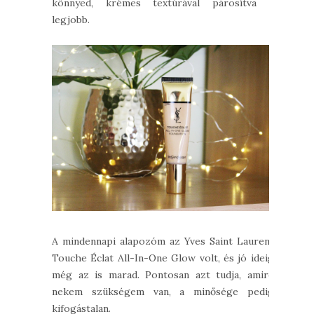
könnyed, krémes textúrával párosítva a
legjobb.
A mindennapi alapozóm az Yves Saint Laurent
Touche Éclat All-In-One Glow volt, és jó ideig
még az is marad. Pontosan azt tudja, amire
nekem szükségem van, a minősége pedig
kifogástalan.