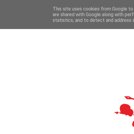
This site uses cookies from Google to d
are shared with Google along with perf
statistics, and to detect and address 