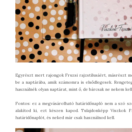
Egyrészt mert rajongok Fruzsi rajzstílusáért, másrészt m
be a naptárába, amik számomra is elsődlegesek. Rengeteg
használnék olyan naptárat, mint ő, de bárcsak ne nekem kel
Fontos: ez a megvásárolható határidőnapló nem a szó sz
alakítod ki, ezt készen kapod. Tulajdonképp Viszkok F
határidőnaplót, és neked már csak használnod kell.