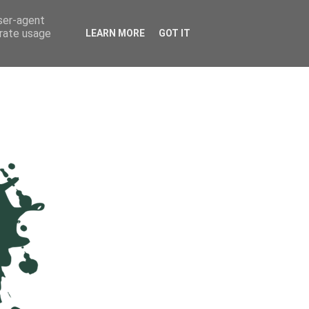
user-agent
erate usage
LEARN MORE
GOT IT