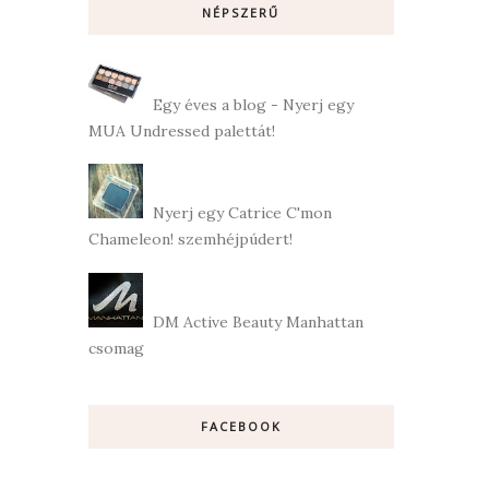
NÉPSZERŰ
Egy éves a blog - Nyerj egy
MUA Undressed palettát!
Nyerj egy Catrice C'mon
Chameleon! szemhéjpúdert!
DM Active Beauty Manhattan
csomag
FACEBOOK