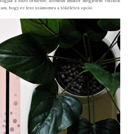
ogjak a BuJo őrületbe, azonban amikor megjelent Viszkok
tam, hogy ez lesz számomra a tökéletes opció.