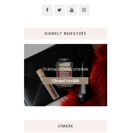
KIEMELT BEJEGYZÉS
Drámai L'Oréal sminkek
Olvasd tovább
CÍMKÉK