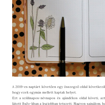
A 2019-es naptárt követően egy összegző oldal következik 2
hogy ezek egymás mellett kaptak helyet.
Ezt a szülinapos-névnapos és ajándékos oldal követi, az
látott BuJo-kban a legjobban tetszett. Nagyon sajnálom, h