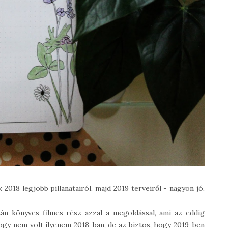
018 legjobb pillanatairól, majd 2019 terveiről - nagyon jó,
tán könyves-filmes rész azzal a megoldással, ami az eddig
ogy nem volt ilyenem 2018-ban, de az biztos, hogy 2019-ben