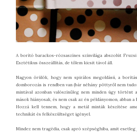
A borító barackos-rózsaszínes színvilága abszolút Fruzsi 
Esztétikus összeállítás, de tőlem kicsit távol áll.
Nagyon örülök, hogy nem spirálos megoldású, a borítás 
domborozás is rendben van (bár néhány pöttyről nem tudom 
mintával azonban valószínűleg nem minden úgy történt a 
mások hiányosak, és nem csak az én példányomon, abban a R
Hozzá kell tennem, hogy a metál minták készítése ame
technikát és felkészültséget igényel.
Mindez nem tragédia, csak apró szépséghiba, amit esetleg jöv