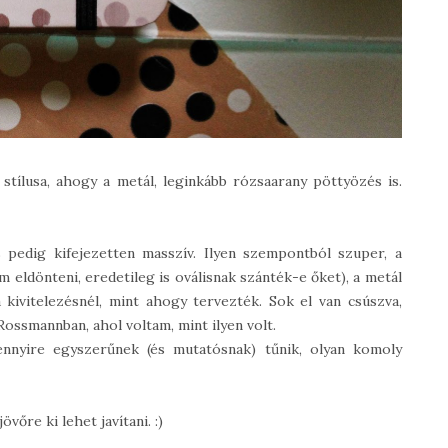
stílusa, ahogy a metál, leginkább rózsaarany pöttyözés is.
pedig kifejezetten masszív. Ilyen szempontból szuper, a
eldönteni, eredetileg is oválisnak szánték-e őket), a metál
kivitelezésnél, mint ahogy tervezték. Sok el van csúszva,
ossmannban, ahol voltam, mint ilyen volt.
nnyire egyszerűnek (és mutatósnak) tűnik, olyan komoly
őre ki lehet javítani. :)