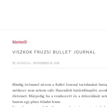
kiemelt
VISZKOK FRUZSI BULLET JOURNAL
BY
ARABELLA
- NOVEMBER 19, 2018
Mindig örömmel nézem a Bullet Journal tartalmakat Inst
módszer nem nekem való. Használok határidőnaplót, azonba
életemet. Márpedig ha a rendszerét és a dekorálását n
hanem egy plusz feladat lenne.