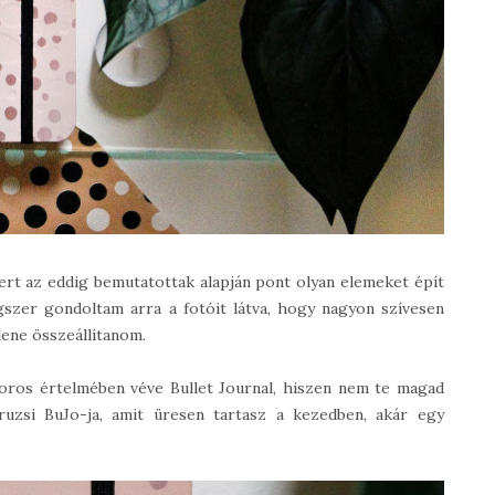
ert az eddig bemutatottak alapján pont olyan elemeket épít
szer gondoltam arra a fotóit látva, hogy nagyon szívesen
lene összeállítanom.
oros értelmében véve Bullet Journal, hiszen nem te magad
ruzsi BuJo-ja, amit üresen tartasz a kezedben, akár egy