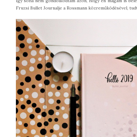
Így soha nem gondolkodtam azon, hogy én magam is belef
Fruzsi Bullet Journalje a Rossmann közreműködésével, tud