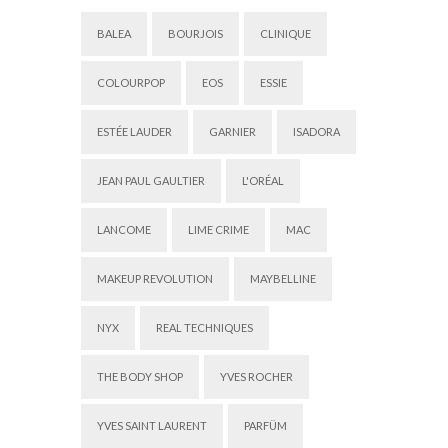
BALEA
BOURJOIS
CLINIQUE
COLOURPOP
EOS
ESSIE
ESTÉE LAUDER
GARNIER
ISADORA
JEAN PAUL GAULTIER
L'ORÉAL
LANCOME
LIME CRIME
MAC
MAKEUP REVOLUTION
MAYBELLINE
NYX
REAL TECHNIQUES
THE BODY SHOP
YVES ROCHER
YVES SAINT LAURENT
PARFÜM