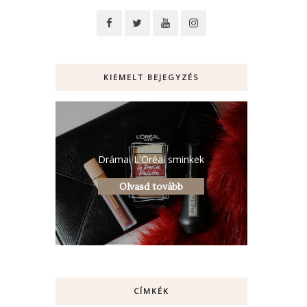
KIEMELT BEJEGYZÉS
Drámai L'Oréal sminkek
Olvasd tovább
CÍMKÉK