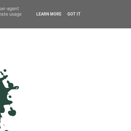
user-agent
erate usage
LEARN MORE
GOT IT