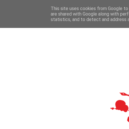
This site uses cookies from Google to d
are shared with Google along with perf
statistics, and to detect and address 