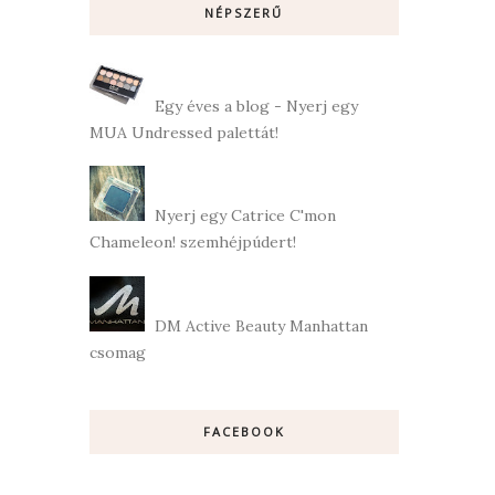
NÉPSZERŰ
Egy éves a blog - Nyerj egy
MUA Undressed palettát!
Nyerj egy Catrice C'mon
Chameleon! szemhéjpúdert!
DM Active Beauty Manhattan
csomag
FACEBOOK