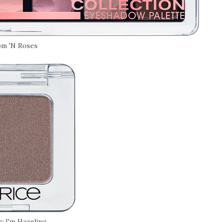
om 'N Roses
y I'm Hazeling