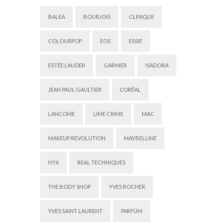
BALEA
BOURJOIS
CLINIQUE
COLOURPOP
EOS
ESSIE
ESTÉE LAUDER
GARNIER
ISADORA
JEAN PAUL GAULTIER
L'ORÉAL
LANCOME
LIME CRIME
MAC
MAKEUP REVOLUTION
MAYBELLINE
NYX
REAL TECHNIQUES
THE BODY SHOP
YVES ROCHER
YVES SAINT LAURENT
PARFÜM