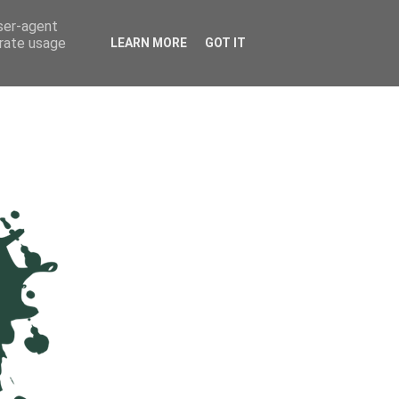
user-agent
erate usage
LEARN MORE
GOT IT