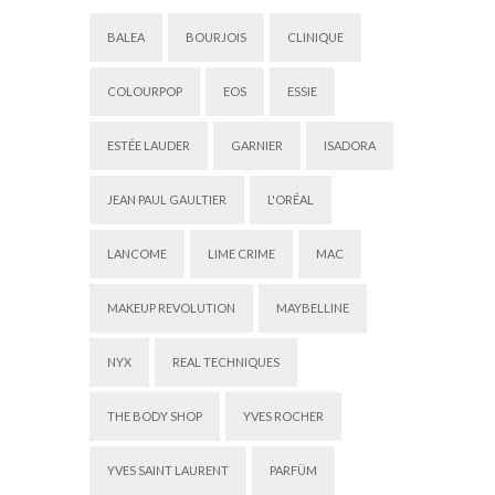
BALEA
BOURJOIS
CLINIQUE
COLOURPOP
EOS
ESSIE
ESTÉE LAUDER
GARNIER
ISADORA
JEAN PAUL GAULTIER
L'ORÉAL
LANCOME
LIME CRIME
MAC
MAKEUP REVOLUTION
MAYBELLINE
NYX
REAL TECHNIQUES
THE BODY SHOP
YVES ROCHER
YVES SAINT LAURENT
PARFÜM