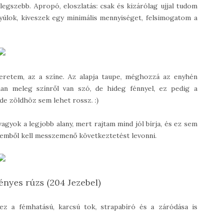
legszebb. Apropó, eloszlatás: csak és kizárólag ujjal tudom
nyúlok, kiveszek egy minimális mennyiséget, felsimogatom a
zeretem, az a színe. Az alapja taupe, méghozzá az enyhén
man meleg színről van szó, de hideg fénnyel, ez pedig a
e zöldhöz sem lehet rossz. :)
gyok a legjobb alany, mert rajtam mind jól bírja, és ez sem
yemből kell messzemenő következtetést levonni.
nyes rúzs (204 Jezebel)
z a fémhatású, karcsú tok, strapabíró és a záródása is