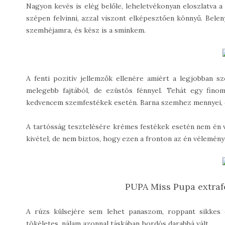
Nagyon kevés is elég belőle, leheletvékonyan eloszlatva a 
szépen felvinni, azzal viszont elképesztően könnyű. Bele
szemhéjamra, és kész is a sminkem.
A fenti pozitív jellemzők ellenére amiért a legjobban s
melegebb fajtából, de ezüstös fénnyel. Tehát egy fino
kedvencem szemfestékek esetén. Barna szemhez mennyei, d
A tartósság tesztelésére krémes festékek esetén nem én va
kivétel, de nem biztos, hogy ezen a fronton az én vélemén
PUPA Miss Pupa extrafé
A rúzs külsejére sem lehet panaszom, roppant sikkes e
tökéletes, nálam azonnal táskában hordós darabbá vált.