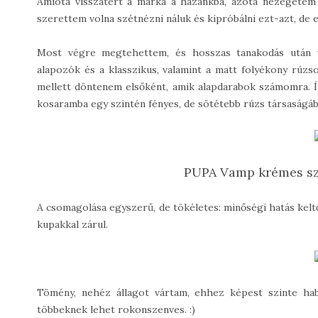
Amióta visszatért a márka a hazánkba, azóta nézegete
szerettem volna szétnézni náluk és kipróbálni ezt-azt, de 
Most végre megtehettem, és hosszas tanakodás után v
alapozók és a klasszikus, valamint a matt folyékony rúzs
mellett döntenem elsőként, amik alapdarabok számomra. Í
kosaramba egy szintén fényes, de sötétebb rúzs társaságáb
PUPA Vamp krémes sz
A csomagolása egyszerű, de tökéletes: minőségi hatás kelt
kupakkal zárul.
Tömény, nehéz állagot vártam, ehhez képest szinte hab
többeknek lehet rokonszenves. :)