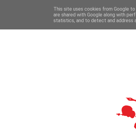
This site uses cookies from Google to d
are shared with Google along with perf
statistics, and to detect and address 