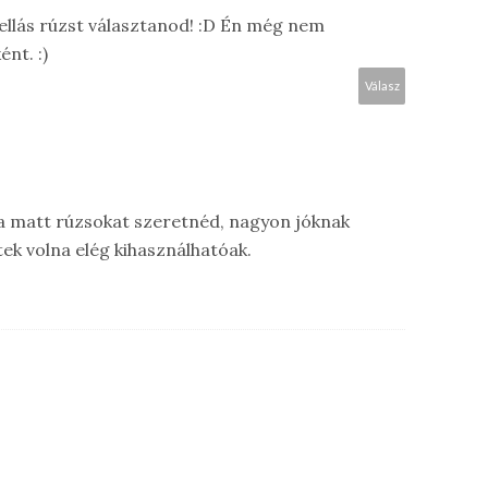
ellás rúzst választanod! :D Én még nem
nt. :)
Válasz
e a matt rúzsokat szeretnéd, nagyon jóknak
ek volna elég kihasználhatóak.