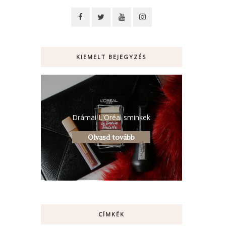
KIEMELT BEJEGYZÉS
Drámai L'Oréal sminkek
Olvasd tovább
CÍMKÉK