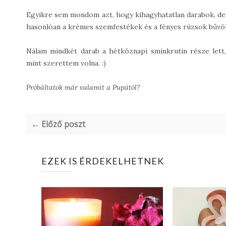
Egyikre sem mondom azt, hogy kihagyhatatlan darabok, de:
hasonlóan a krémes szemfestékek és a fényes rúzsok bűvöl
Nálam mindkét darab a hétköznapi sminkrutin része lett
mint szerettem volna. :)
Próbáltatok már valamit a Pupától?
← Előző poszt
EZEK IS ÉRDEKELHETNEK