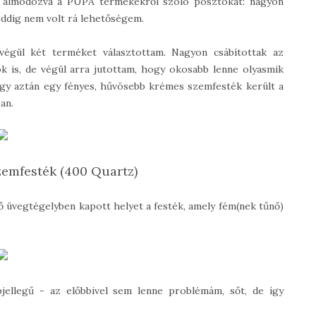
m álmodozva a PUPA termékekről szóló posztokat: nagyon
eddig nem volt rá lehetőségem.
égül két terméket választottam. Nagyon csábítottak az
ok is, de végül arra jutottam, hogy okosabb lenne olyasmik
gy aztán egy fényes, hűvösebb krémes szemfesték került a
an.
emfesték (400 Quartz)
ő üvegtégelyben kapott helyet a festék, amely fém(nek tűnő)
jellegű - az előbbivel sem lenne problémám, sőt, de így