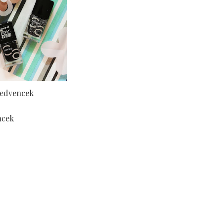
kedvencek
ncek