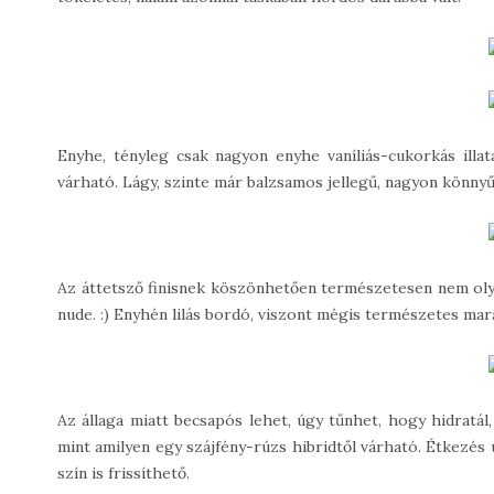
Enyhe, tényleg csak nagyon enyhe vaníliás-cukorkás illat
várható. Lágy, szinte már balzsamos jellegű, nagyon könnyű 
Az áttetsző finisnek köszönhetően természetesen nem olyan
nude. :) Enyhén lilás bordó, viszont mégis természetes mar
Az állaga miatt becsapós lehet, úgy tűnhet, hogy hidratál,
mint amilyen egy szájfény-rúzs hibridtől várható. Étkezés
szín is frissíthető.