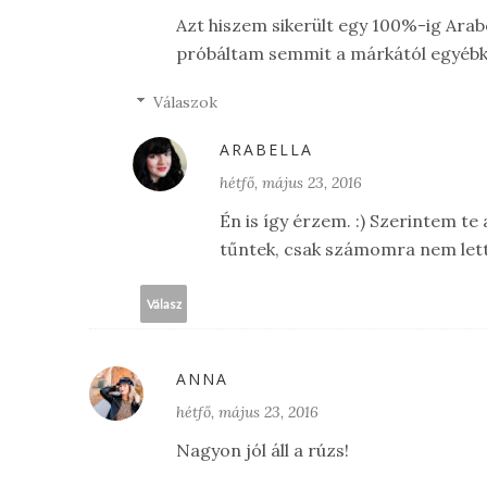
Azt hiszem sikerült egy 100%-ig Arab
próbáltam semmit a márkától egyébké
Válaszok
ARABELLA
hétfő, május 23, 2016
Én is így érzem. :) Szerintem t
tűntek, csak számomra nem lett
Válasz
ANNA
hétfő, május 23, 2016
Nagyon jól áll a rúzs!