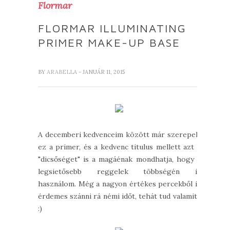
Flormar
FLORMAR ILLUMINATING
PRIMER MAKE-UP BASE
BY
ARABELLA
- JANUÁR 11, 2015
A decemberi kedvenceim között már szerepelt
ez a primer, és a kedvenc titulus mellett azt a
"dicsőséget" is a magáénak mondhatja, hogy a
legsietősebb reggelek többségén is
használom. Még a nagyon értékes percekből is
érdemes szánni rá némi időt, tehát tud valamit .
:)