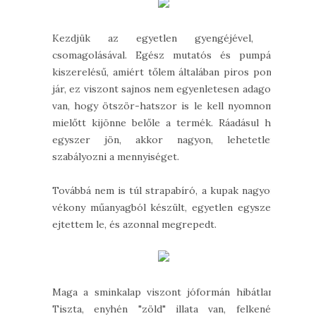
Kezdjük az egyetlen gyengéjével, a
csomagolásával. Egész mutatós és pumpás
kiszerelésű, amiért tőlem általában piros pont
jár, ez viszont sajnos nem egyenletesen adagol,
van, hogy ötször-hatszor is le kell nyomnom,
mielőtt kijönne belőle a termék. Ráadásul ha
egyszer jön, akkor nagyon, lehetetlen
szabályozni a mennyiséget.
Továbbá nem is túl strapabíró, a kupak nagyon
vékony műanyagból készült, egyetlen egyszer
ejtettem le, és azonnal megrepedt.
Maga a sminkalap viszont jóformán hibátlan.
Tiszta, enyhén "zöld" illata van, felkenés