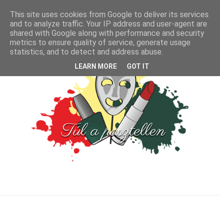
This site uses cookies from Google to deliver its services
and to analyze traffic. Your IP address and user-agent are
shared with Google along with performance and security
metrics to ensure quality of service, generate usage
statistics, and to detect and address abuse.
LEARN MORE
GOT IT