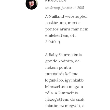
ARABELLA
vasárnap, január 11, 2015
A Nailland webshopból
puskáztam, mert a
pontos árára már nem
emlékeztem, ott
2.940. :)
A Baby Skin-en én is
gondolkodtam, de
nekem pont a
tartósítás kellene
leginkább, így inkább
lebeszéltem magam
róla. A Rimmelt is
nézegettem, de csak
miután ez megvolt, a