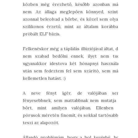
közben még érezhető, később azonban már
nem. Az állaga meglepően könnyed, szinte
azonnal beleolvad a bőrbe, és közel sem olyan
szilikonos érzetű, mint az általam korábban
próbált ELF bázis.
Felkenéskor még a táplálás illúziójával áltat, de
nem szabad bedőlni ennek, ilyet nem tud,
ugyanakkor idestova két hónapnyi használat
után sem fedeztem fel sem szárító, sem más
kellemetlen hatást. :)
A neve fényt ígér, de valójában sem
fényesebbnek, sem mattabbnak nem mutatja a
bőrt, mint amilyen valójában. Ellenben a
pórusok méretén finomít, és sokkal tartósabbá
teszi az alapozót.
Állandó problémám, hogy a hol kevésbé, hol