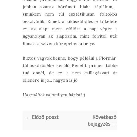
jobban száraz bőrömet hiába táplálom, a
sminkem nem túl esztétikusan, foltokban
beszívódik. Ennek a kiküszöbölésre tökéletes
ez az alap, mert efölött a nap végén is
ugyanolyan az alapozóm, mint felvitel után.
Emiatt a szívem közepében a helye.
Biztos vagyok benne, hogy például a Flormár a
többszörösébe kerülő Benefit primer többet
tud ennél, de ez a nem csillagászati ára
ellenére is jó... nagyon is jó.
Használtok valamilyen bázist?:)
← Előző poszt
Következő
bejegyzés →