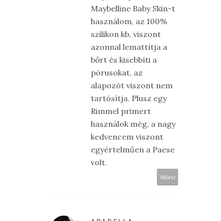
Maybelline Baby Skin-t
használom, az 100%
szilikon kb, viszont
azonnal lemattítja a
bőrt és kisebbíti a
pórusokat, az
alapozót viszont nem
tartósítja. Plusz egy
Rimmel primert
használok még, a nagy
kedvencem viszont
egyértelműen a Paese
volt.
Válasz