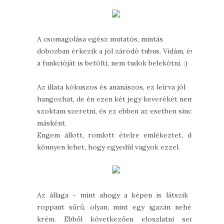
A csomagolása egész mutatós, mintás
dobozban érkezik a jól záródó tubus. Vidám, és
a funkcióját is betölti, nem tudok belekötni. :)
Az illata kókuszos és ananászos, ez leírva jól
hangozhat, de én ezen két jegy keverékét nem
szoktam szeretni, és ez ebben az esetben sincs
másként.
Engem állott, romlott ételre emlékeztet, de
könnyen lehet, hogy egyedül vagyok ezzel.
Az állaga - mint ahogy a képen is látszik -
roppant sűrű, olyan, mint egy igazán nehéz
krém. Ebből következően eloszlatni sem