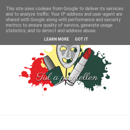
This site uses cookies from Google to deliver its services
and to analyze traffic. Your IP address and user-agent are
shared with Google along with performance and security
metrics to ensure quality of service, generate usage
statistics, and to detect and address abuse.
LEARN MORE
GOT IT