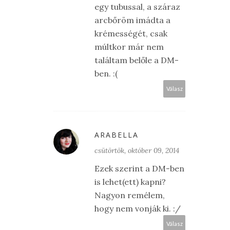
egy tubussal, a száraz
arcbőröm imádta a
krémességét, csak
múltkor már nem
találtam belőle a DM-
ben. :(
Válasz
ARABELLA
csütörtök, október 09, 2014
Ezek szerint a DM-ben
is lehet(ett) kapni?
Nagyon remélem,
hogy nem vonják ki. :/
Válasz