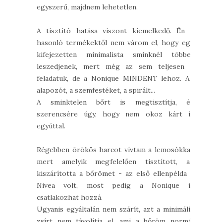
egyszerű, majdnem lehetetlen.
A tisztító hatása viszont kiemelkedő. Én a
hasonló termékektől nem várom el, hogy egy
kifejezetten minimalista sminknél többet
leszedjenek, mert még az sem teljesen a
feladatuk, de a Nonique MINDENT lehoz. Az
alapozót, a szemfestéket, a spirált...
A sminktelen bőrt is megtisztítja, és
szerencsére úgy, hogy nem okoz kárt is
egyúttal.
Régebben örökös harcot vívtam a lemosókkal,
mert amelyik megfelelően tisztított, az
kiszárította a bőrömet - az első ellenpélda a
Nivea volt, most pedig a Nonique is
csatlakozhat hozzá.
Ugyanis egyáltalán nem szárít, azt a minimális
zsírt nem távolítja el, ami a bőröm normál