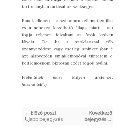
tartományban tartásához szükséges.
Ennek ellenére - a számomra kellemetlen illata
és a nehezen kezelhető állaga miatt - nem
fogja teljesen felváltani az örök kedvenc
Niveát. De ha a szokásosnál több
szennyeződést vagy esetleg sminket (bár én
azt alapvetően sminklemosóval tüntetem el)
kell lemosnom, biztosan ezért fogok nyúlni.
Próbáltátok már? Milyen arclemosót
használtok?:)
← Előző poszt
Következő
Újabb bejegyzés
bejegyzés →