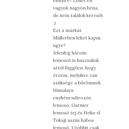
ennyire? Lehet én
vagyok nagyon béna,
de nem találok keresőt
:)
Ezt a márkát
Müllerben lehet kapni,
ugye?
Jelenleg három
lemosót is használok,
attól függően, hogy
érzem, melyikre van
szüksége a bőrömnek.
Himalaya
enyhénradírozós
lemosó, Garnier
lemosó tej és Helia-d
Tokaji aszús habos
lemosó. Utóbbit csak