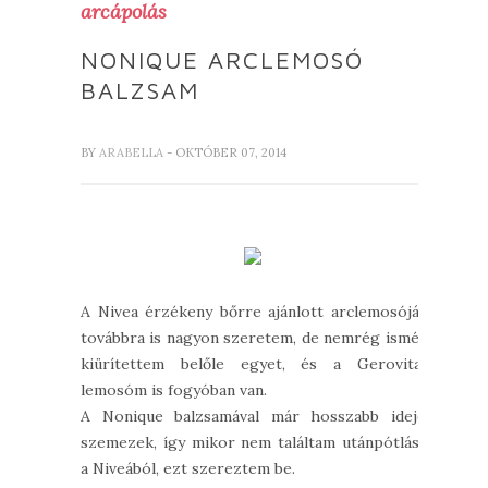
arcápolás
NONIQUE ARCLEMOSÓ
BALZSAM
BY
ARABELLA
- OKTÓBER 07, 2014
A Nivea érzékeny bőrre ajánlott arclemosóját
továbbra is nagyon szeretem, de nemrég ismét
kiürítettem belőle egyet, és a Gerovital
lemosóm is fogyóban van.
A Nonique balzsamával már hosszabb ideje
szemezek, így mikor nem találtam utánpótlást
a Niveából, ezt szereztem be.