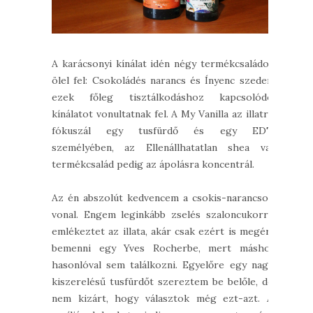
A karácsonyi kínálat idén négy termékcsaládot
ölel fel: Csokoládés narancs és Ínyenc szeder,
ezek főleg tisztálkodáshoz kapcsolódó
kínálatot vonultatnak fel. A My Vanilla az illatra
fókuszál egy tusfürdő és egy EDT
személyében, az Ellenállhatatlan shea vaj
termékcsalád pedig az ápolásra koncentrál.
Az én abszolút kedvencem a csokis-narancsos
vonal. Engem leginkább zselés szaloncukorra
emlékeztet az illata, akár csak ezért is megéri
bemenni egy Yves Rocherbe, mert máshol
hasonlóval sem találkozni. Egyelőre egy nagy
kiszerelésű tusfürdőt szereztem be belőle, de
nem kizárt, hogy választok még ezt-azt. A