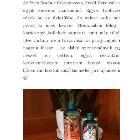
Az Yves Rocher fokozatosan, évről-évre vált az
egyik kedvenc márkámmá. Egyre többször
térek be az üzletükbe, és szinte soha nem
jövök ki üres kézzel. Mostanában főleg a
karácsonyi kollekció vonzott, amit már tűkön
ülve vártam, de a törzsvásárlói programjuk is
nagyon klassz - az alábbi szerzemények egy
részét én vettem, egyik részükhöz
kedvezményesen jutottam hozzá, viszont
bőven van köztük vásárlás mellé járó ajándék is.
😊