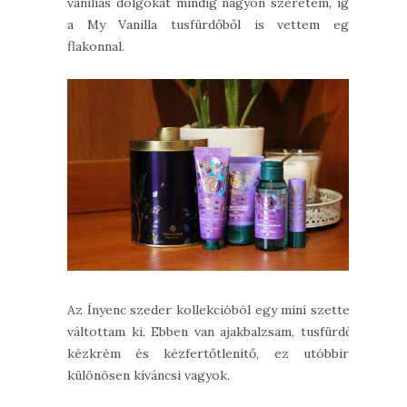
vaníliás dolgokat mindig nagyon szeretem, így
a My Vanilla tusfürdőből is vettem egy
flakonnal.
Az Ínyenc szeder kollekcióból egy mini szettet
váltottam ki. Ebben van ajakbalzsam, tusfürdő,
kézkrém és kézfertőtlenítő, ez utóbbira
különösen kíváncsi vagyok.