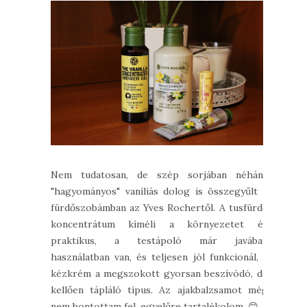
Nem tudatosan, de szép sorjában néhány
"hagyományos" vaníliás dolog is összegyűlt a
fürdőszobámban az Yves Rochertől. A tusfürdő
koncentrátum kíméli a környezetet és
praktikus, a testápoló már javában
használatban van, és teljesen jól funkcionál, a
kézkrém a megszokott gyorsan beszívódó, de
kellően tápláló típus. Az ajakbalzsamot még
nem bontottam fel, egyelőre tartalékolom. 😊