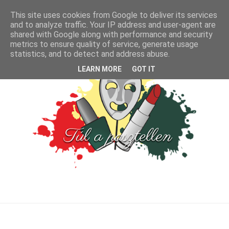
This site uses cookies from Google to deliver its services
and to analyze traffic. Your IP address and user-agent are
shared with Google along with performance and security
metrics to ensure quality of service, generate usage
statistics, and to detect and address abuse.
LEARN MORE
GOT IT