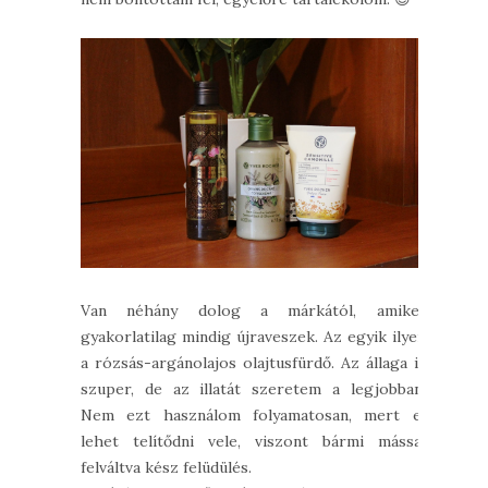
Van néhány dolog a márkától, amiket
gyakorlatilag mindig újraveszek. Az egyik ilyen
a rózsás-argánolajos olajtusfürdő. Az állaga is
szuper, de az illatát szeretem a legjobban.
Nem ezt használom folyamatosan, mert el
lehet telítődni vele, viszont bármi mással
felváltva kész felüdülés.