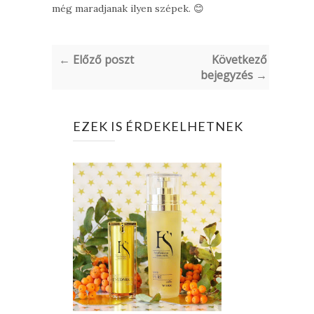
még maradjanak ilyen szépek. 😊
← Előző poszt
Következő
bejegyzés →
EZEK IS ÉRDEKELHETNEK