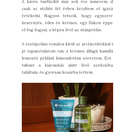
A kávés tusfürdőt már sok éve ismerem, de
csak az utóbbi fél évben kezdtem el igazán
értékelni. Nagyon tetszik, hogy egyszerre
kesernyés, édes és krémes, egy flakon éppen
el fog fogyni, a képen lévő az utánpótlás.
A testápolási vonalon kívül az arctisztítókkal is
jó tapasztalatom van, a krémes állagú kamillás
lemosót például kimondottan szeretem. Ezt a
tubust a kiárusítás alatt lévő szekcióban
találtam, és gyorsan kosárba tettem.