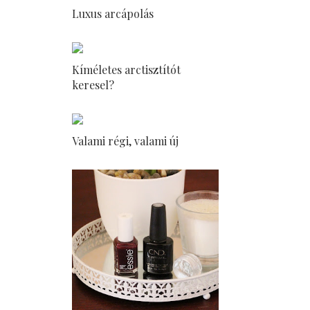
Luxus arcápolás
Kíméletes arctisztítót
keresel?
Valami régi, valami új