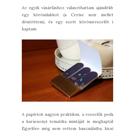
Az egyik vásárláshoz választhattam ajándékba
egy körömlakkot (a Cerise noir mellett
döntöttem), és egy szett körömreszelőt is
kaptam.
A papírtok nagyon praktikus, a reszelők pedig
a karácsonyi tematika mintáját is megkapták.
Egyelőre még nem vettem használatba, kicsit