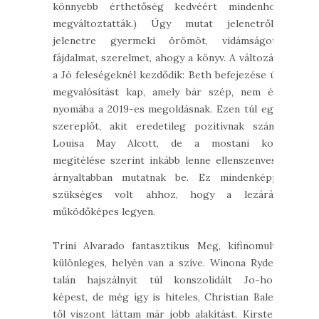
könnyebb érthetőség kedvéért mindenhol
megváltoztatták.) Úgy mutat jelenetről-
jelenetre gyermeki örömöt, vidámságot,
fájdalmat, szerelmet, ahogy a könyv. A változás
a Jó feleségeknél kezdődik: Beth befejezése új
megvalósítást kap, amely bár szép, nem ér
nyomába a 2019-es megoldásnak. Ezen túl egy
szereplőt, akit eredetileg pozitívnak szánt
Louisa May Alcott, de a mostani kor
megítélése szerint inkább lenne ellenszenves,
árnyaltabban mutatnak be. Ez mindenképp
szükséges volt ahhoz, hogy a lezárás
működőképes legyen.
Trini Alvarado fantasztikus Meg, kifinomult,
különleges, helyén van a szíve. Winona Ryder
talán hajszálnyit túl konszolidált Jo-hoz
képest, de még így is hiteles, Christian Bale-
től viszont láttam már jobb alakítást. Kirsten