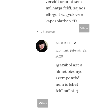
verziót semmi sem
múlhatja felől, sajnos
elfogult vagyok vele
kapcsolatban :'D
Válasz
Válaszok
ARABELLA
szombat, február 29,
2020
Igazából azt a
filmet bizonyos
szempontból
nem is lehet
felülmúlni. :)
Válasz