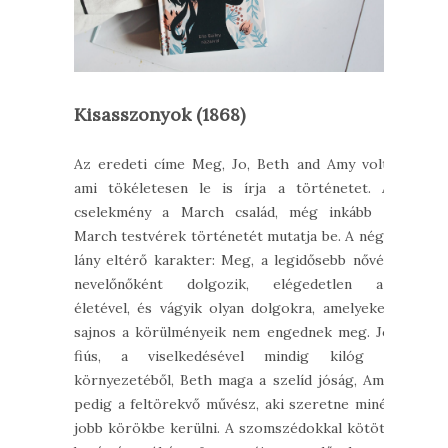
Kisasszonyok (1868)
Az eredeti címe Meg, Jo, Beth and Amy volt,
ami tökéletesen le is írja a történetet. A
cselekmény a March család, még inkább a
March testvérek történetét mutatja be. A négy
lány eltérő karakter: Meg, a legidősebb nővér
nevelőnőként dolgozik, elégedetlen az
életével, és vágyik olyan dolgokra, amelyeket
sajnos a körülményeik nem engednek meg. Jo
fiús, a viselkedésével mindig kilóg a
környezetéből, Beth maga a szelíd jóság, Amy
pedig a feltörekvő művész, aki szeretne minél
jobb körökbe kerülni. A szomszédokkal kötött