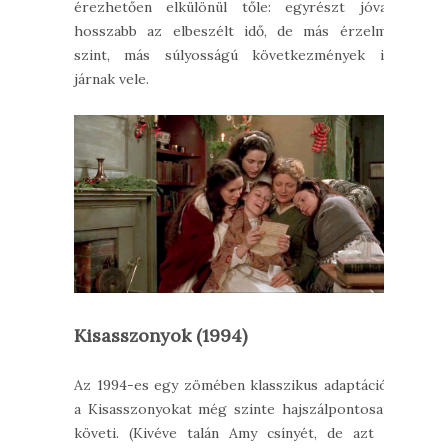
érezhetően elkülönül tőle: egyrészt jóval
hosszabb az elbeszélt idő, de más érzelmi
szint, más súlyosságú következmények is
járnak vele.
Kisasszonyok (1994)
Az 1994-es egy zömében klasszikus adaptáció:
a Kisasszonyokat még szinte hajszálpontosan
követi. (Kivéve talán Amy csínyét, de azt a