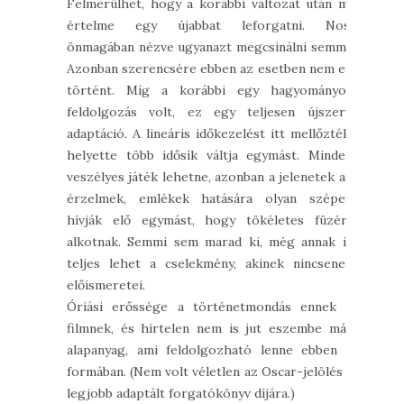
Felmerülhet, hogy a korábbi változat után mi
értelme egy újabbat leforgatni. Nos,
önmagában nézve ugyanazt megcsinálni semmi.
Azonban szerencsére ebben az esetben nem ez
történt. Míg a korábbi egy hagyományos
feldolgozás volt, ez egy teljesen újszerű
adaptáció. A lineáris időkezelést itt mellőzték,
helyette több idősík váltja egymást. Mindez
veszélyes játék lehetne, azonban a jelenetek az
érzelmek, emlékek hatására olyan szépen
hívják elő egymást, hogy tökéletes füzért
alkotnak. Semmi sem marad ki, még annak is
teljes lehet a cselekmény, akinek nincsenek
előismeretei.
Óriási erőssége a történetmondás ennek a
filmnek, és hirtelen nem is jut eszembe más
alapanyag, ami feldolgozható lenne ebben a
formában. (Nem volt véletlen az Oscar-jelölés a
legjobb adaptált forgatókönyv díjára.)