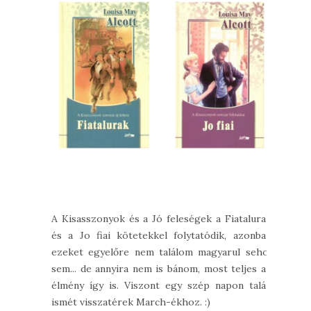
A Kisasszonyok és a Jó feleségek a Fiatalurak
és a Jo fiai kötetekkel folytatódik, azonban
ezeket egyelőre nem találom magyarul sehol
sem... de annyira nem is bánom, most teljes az
élmény így is. Viszont egy szép napon talán
ismét visszatérek March-ékhoz. :)