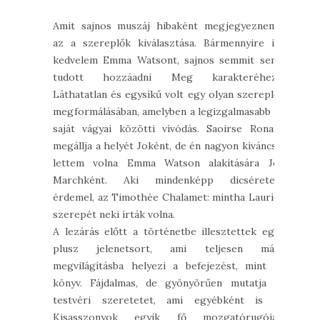
Amit sajnos muszáj hibaként megjegyeznem,
az a szereplők kiválasztása. Bármennyire is
kedvelem Emma Watsont, sajnos semmit sem
tudott hozzáadni Meg karakteréhez.
Láthatatlan és egysíkű volt egy olyan szereplő
megformálásában, amelyben a legizgalmasabb a
saját vágyai közötti vívódás. Saoirse Ronan
megállja a helyét Joként, de én nagyon kíváncsi
lettem volna Emma Watson alakítására Jo
Marchként. Aki mindenképp dicséretet
érdemel, az Timothée Chalamet: mintha Laurie
szerepét neki írták volna.
A lezárás előtt a történetbe illesztettek egy
plusz jelenetsort, ami teljesen más
megvilágításba helyezi a befejezést, mint a
könyv. Fájdalmas, de gyönyörűen mutatja a
testvéri szeretetet, ami egyébként is a
Kisasszonyok egyik fő mozgatórugója.