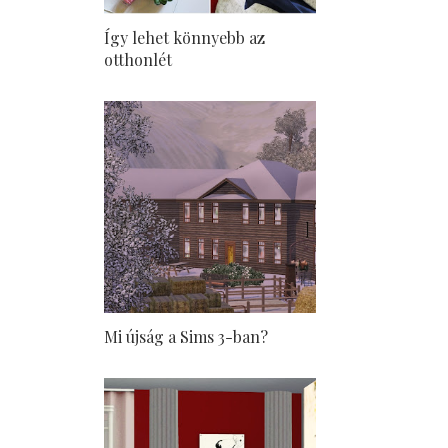
Így lehet könnyebb az
otthonlét
Mi újság a Sims 3-ban?