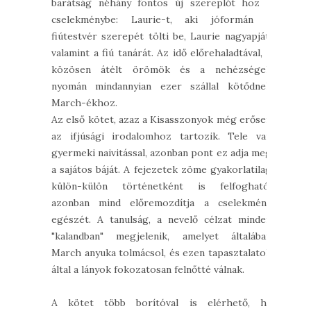
barátság néhány fontos új szereplőt hoz a
cselekménybe: Laurie-t, aki jóformán a
fiútestvér szerepét tölti be, Laurie nagyapját,
valamint a fiú tanárát. Az idő előrehaladtával, a
közösen átélt örömök és a nehézségek
nyomán mindannyian ezer szállal kötődnek
March-ékhoz.
Az első kötet, azaz a Kisasszonyok még erősen
az ifjúsági irodalomhoz tartozik. Tele van
gyermeki naivitással, azonban pont ez adja meg
a sajátos báját. A fejezetek zöme gyakorlatilag
külön-külön történetként is felfogható,
azonban mind előremozdítja a cselekmény
egészét. A tanulság, a nevelő célzat minden
"kalandban" megjelenik, amelyet általában
March anyuka tolmácsol, és ezen tapasztalatok
által a lányok fokozatosan felnőtté válnak.
A kötet több borítóval is elérhető, ha