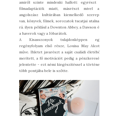
amiről szinte mindenki hallott: egyrészt a
filmadaptációk miatt, másrészt mivel az
angolszász kultúrában kiemelkedő szerepe
van, könyvek, filmek, sorozatok tucatjai utalnak
rá. ilyen például a Downton Abbey, a Dawson és
a haverok vagy a Jóbarátok.
A Kisasszonyok tulajdonképpen egy
regényfolyam első része, Louisa May Alcott
műve. Ihletet javarészt a saját családi életéből
merített, a fő motivációt pedig a pénzkeresés
jelentette - ezt némi kiegészítéssel a történet
több pontjába bele is szőtte.