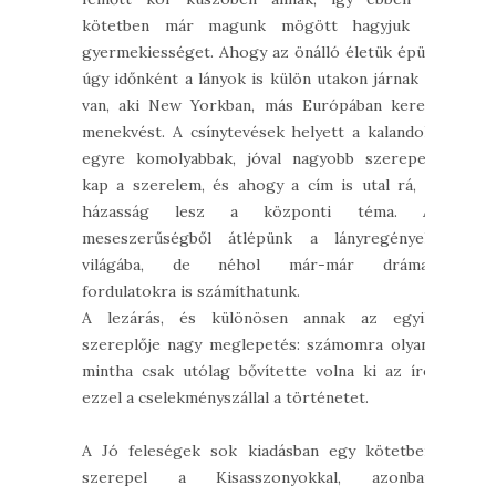
kötetben már magunk mögött hagyjuk a
gyermekiességet. Ahogy az önálló életük épül,
úgy időnként a lányok is külön utakon járnak -
van, aki New Yorkban, más Európában keres
menekvést. A csínytevések helyett a kalandok
egyre komolyabbak, jóval nagyobb szerepet
kap a szerelem, és ahogy a cím is utal rá, a
házasság lesz a központi téma. A
meseszerűségből átlépünk a lányregények
világába, de néhol már-már drámai
fordulatokra is számíthatunk.
A lezárás, és különösen annak az egyik
szereplője nagy meglepetés: számomra olyan,
mintha csak utólag bővítette volna ki az író
ezzel a cselekményszállal a történetet.
A Jó feleségek sok kiadásban egy kötetben
szerepel a Kisasszonyokkal, azonban