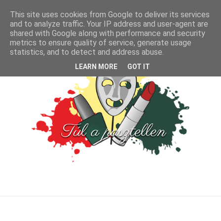
This site uses cookies from Google to deliver its services
and to analyze traffic. Your IP address and user-agent are
shared with Google along with performance and security
metrics to ensure quality of service, generate usage
statistics, and to detect and address abuse.
LEARN MORE
GOT IT