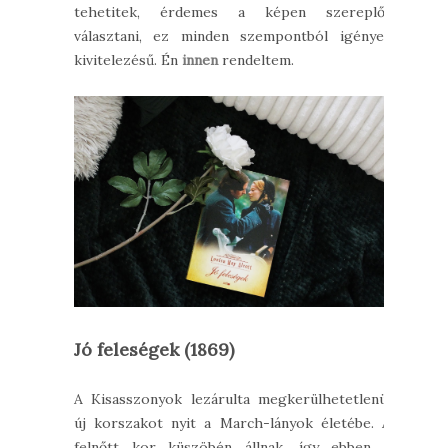
tehetitek, érdemes a képen szereplőt
választani, ez minden szempontból igényes
kivitelezésű. Én
innen
rendeltem.
Jó feleségek (1869)
A Kisasszonyok lezárulta megkerülhetetlenül
új korszakot nyit a March-lányok életébe. A
felnőtt kor küszöbén állnak, így ebben a