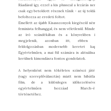
Ráadásul így, ezzel a kis plusszal a lezárás nem
csak egy betoldott résznek tűnik - az új toldás
befoltozza az eredeti foltot.
Emellett az újabb Kisasszonyok kiegészül némi
feminista felhanggal, és nem véletlenül. Mindez
az író szándékában és a könyvekben is
megjelenik, azonban itt, ebben a
feldolgozásban modernebb keretet kap.
Egyértelműen, a mai fül számára is aktuálisan
kerülnek kimondásra fontos gondolatok.
A helyenként nem tökéletes színészi játék
(vagy szereplőválasztás) miatt nem hibátlan
film, de a különleges időkezelésével
egyértelműen hozzáad March-ék
történetéhez.