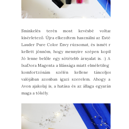
Sminkelés terén most kevésbé voltam
kísérletező. Újra elkezdtem használni az Estée
Lauder Pure Color Envy rúzsomat, és ismét rá
kellett jönnöm, hogy mennyire szépen kopik.
Jó lenne belőle egy sötétebb árnyalat is. :) Az
IsaDora Magenta a lilássága miatt elméletileg a
komfortzónám szélén kellene táncoljon,
valójában azonban igazi szerelem. Ahogy az
Avon ajakolaj is, a hatása és az állaga egyaránt
maga a tökély.