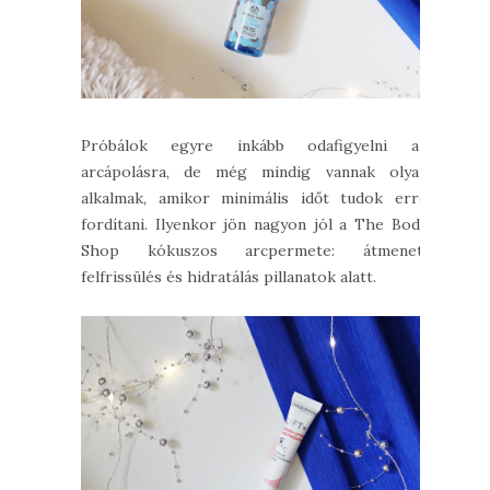
Próbálok egyre inkább odafigyelni az
arcápolásra, de még mindig vannak olyan
alkalmak, amikor minimális időt tudok erre
fordítani. Ilyenkor jön nagyon jól a The Body
Shop kókuszos arcpermete: átmeneti
felfrissülés és hidratálás pillanatok alatt.