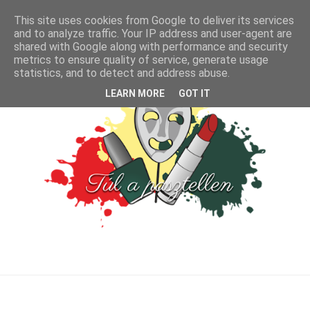
This site uses cookies from Google to deliver its services
and to analyze traffic. Your IP address and user-agent are
shared with Google along with performance and security
metrics to ensure quality of service, generate usage
statistics, and to detect and address abuse.
LEARN MORE
GOT IT