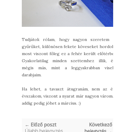
Tudjátok rólam, hogy nagyon szeretem a
gyűrűket, különösen fekete köveseket hordok,
most viszont főleg ez a fehér került előtérbe.
Gyakorlatilag minden szettemhez illik, és
mégis más, mint a leggyakrabban viselt
darabjaim.
Ha lehet, a tavaszt átugranám, nem az én
évszakom, viszont a nyarat már nagyon várom...
addig pedig jöhet a március. :)
← Előző poszt
Következő
Újabb bejegyzés
bejegyzés →