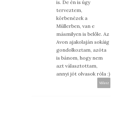
is. De én is úgy
terveztem,
körbenézek a
Müllerben, van e
másmilyen is belőle. Az
Avon ajakolaján sokáig
gondolkoztam, azóta
is bánom, hogy nem
azt választottam,
annyi jót olvasok róla :)
Válasz