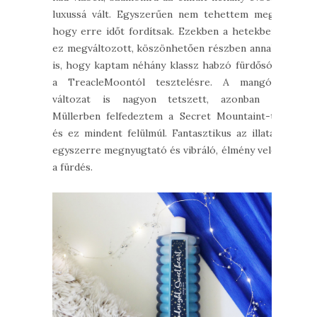
luxussá vált. Egyszerűen nem tehettem meg,
hogy erre időt fordítsak. Ezekben a hetekben
ez megváltozott, köszönhetően részben annak
is, hogy kaptam néhány klassz habzó fürdősót
a TreacleMoontól tesztelésre. A mangós
változat is nagyon tetszett, azonban a
Müllerben felfedeztem a Secret Mountaint-t,
és ez mindent felülmúl. Fantasztikus az illata,
egyszerre megnyugtató és vibráló, élmény vele
a fürdés.