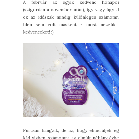
A február az egyik kedvenc hónapom
(szigorúan a november után), így vagy úgy, de
ez az időszak mindig különleges számomra.
Idén sem volt másként - most nézzük a
kedvenceket! :)
Furcsán hangzik, de az, hogy elmerüljek egy
kád vízben, számomra az elmúlt néhány évben