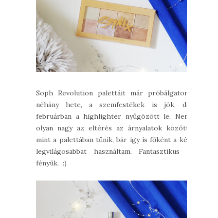
Soph Revolution palettáit már próbálgatom
néhány hete, a szemfestékek is jók, de
februárban a highlighter nyűgözött le. Nem
olyan nagy az eltérés az árnyalatok között,
mint a palettában tűnik, bár így is főként a két
legvilágosabbat használtam. Fantasztikus a
fényük. :)