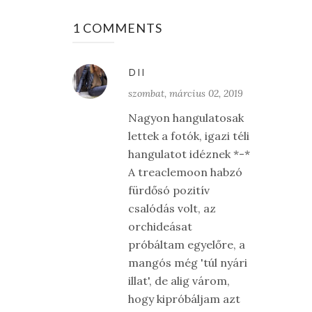
1 COMMENTS
DII
szombat, március 02, 2019
Nagyon hangulatosak
lettek a fotók, igazi téli
hangulatot idéznek *-*
A treaclemoon habzó
fürdősó pozitív
csalódás volt, az
orchideásat
próbáltam egyelőre, a
mangós még 'túl nyári
illat', de alig várom,
hogy kipróbáljam azt