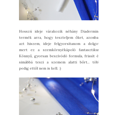
Hosszú ideje várakozik néhány Diadermine
termék arra, hogy teszteljem őket, azonban
azt hiszem, ideje felgyorsítanom a dolgot,
mert ez a szemkörnyékápoló fantasztikus.
Könnyű, gyorsan beszívódó formula, frissít és
simábbá teszi a szemem alatti bőrt... több
pedig ettől nem is kell. :)