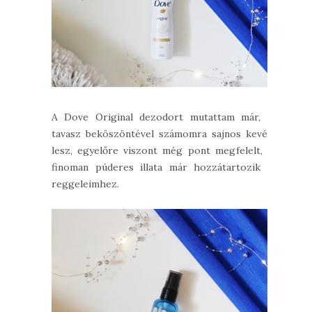
A Dove Original dezodort mutattam már, a
tavasz beköszöntével számomra sajnos kevés
lesz, egyelőre viszont még pont megfelelt, a
finoman púderes illata már hozzátartozik a
reggeleimhez.