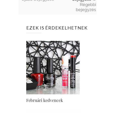
Régebbi
bejegyzés
EZEK IS ÉRDEKELHETNEK
Februári kedvencek