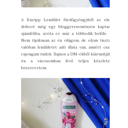
A Kneipp Lendület fürdőgyöngyből az első
dobozt még egy bloggereseményen kaptam
ajándékba, azóta ez már a többedik belőle. :)
Nem tipikusan az én világom, de olyan tiszta,
valóban lendületet adó illata van, amiért csak
rajongani tudok. Sajnos a DM-ekből kiárusítják,
én a városomban lévő teljes készletet
beszereztem.