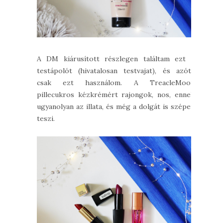
A DM kiárusított részlegen találtam ezt a
testápolót (hivatalosan testvajat), és azóta
csak ezt használom. A TreacleMoon
pillecukros kézkrémért rajongok, nos, ennek
ugyanolyan az illata, és még a dolgát is szépen
teszi.