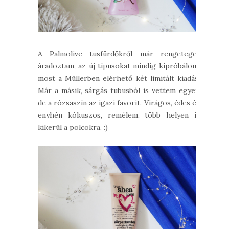
A Palmolive tusfürdőkről már rengeteget
áradoztam, az új típusokat mindig kipróbálom:
most a Müllerben elérhető két limitált kiadás.
Már a másik, sárgás tubusból is vettem egyet,
de a rózsaszín az igazi favorit. Virágos, édes és
enyhén kókuszos, remélem, több helyen is
kikerül a polcokra. :)