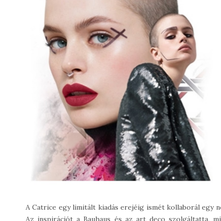
A Catrice egy limitált kiadás erejéig ismét kollaborál egy
Az inspirációt a Bauhaus és az art deco szolgáltatta, m