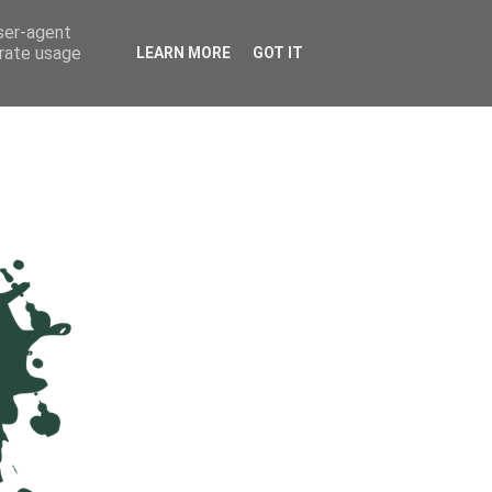
user-agent
erate usage
LEARN MORE
GOT IT