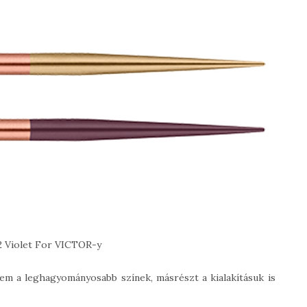
2 Violet For VICTOR-y
m a leghagyományosabb színek, másrészt a kialakításuk is