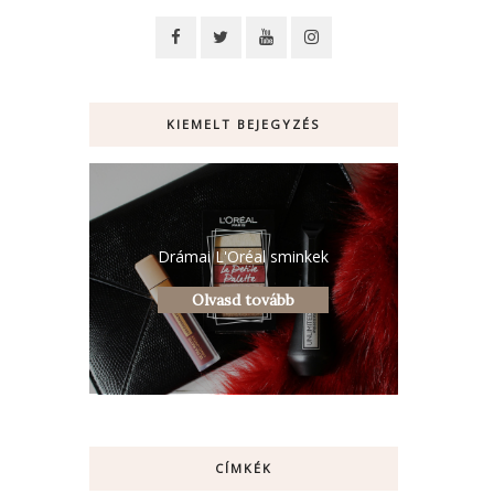
KIEMELT BEJEGYZÉS
Drámai L'Oréal sminkek
Olvasd tovább
CÍMKÉK