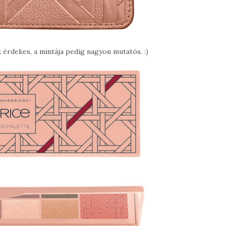
 érdekes, a mintája pedig nagyon mutatós. :)