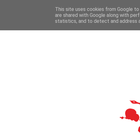
This site uses cookies from Google to d
are shared with Google along with perf
statistics, and to detect and address 