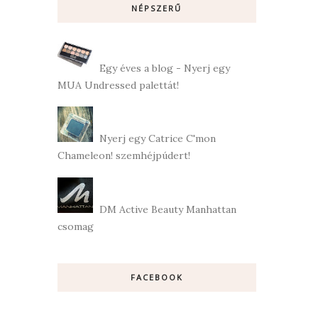
NÉPSZERŰ
Egy éves a blog - Nyerj egy
MUA Undressed palettát!
Nyerj egy Catrice C'mon
Chameleon! szemhéjpúdert!
DM Active Beauty Manhattan
csomag
FACEBOOK