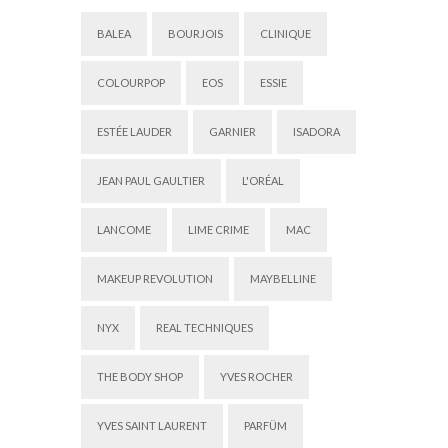
BALEA
BOURJOIS
CLINIQUE
COLOURPOP
EOS
ESSIE
ESTÉE LAUDER
GARNIER
ISADORA
JEAN PAUL GAULTIER
L'ORÉAL
LANCOME
LIME CRIME
MAC
MAKEUP REVOLUTION
MAYBELLINE
NYX
REAL TECHNIQUES
THE BODY SHOP
YVES ROCHER
YVES SAINT LAURENT
PARFÜM