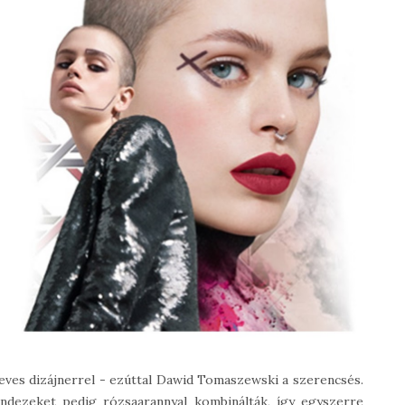
 neves dizájnerrel - ezúttal Dawid Tomaszewski a szerencsés.
indezeket pedig rózsaarannyal kombinálták, így egyszerre