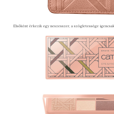
Elsőként érkezik egy neszesszer, a szögletessége igencsak