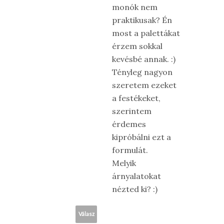
monók nem
praktikusak? Én
most a palettákat
érzem sokkal
kevésbé annak. :)
Tényleg nagyon
szeretem ezeket
a festékeket,
szerintem
érdemes
kipróbálni ezt a
formulát.
Melyik
árnyalatokat
nézted ki? :)
Válasz