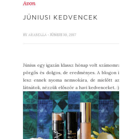
Avon
JÚNIUSI KEDVENCEK
BY
ARABELLA
- JÚNIUS 30, 2017
Június egy igazán klassz hónap volt számomra:
pörgős és dolgos, de eredményes. A blogon is
lesz ennek nyoma nemsokára, de mielőtt azt
látnátok, nézzük először a havi kedvenceket. :)