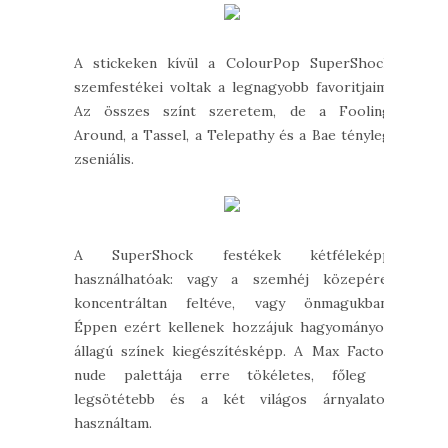
A stickeken kívül a ColourPop SuperShock
szemfestékei voltak a legnagyobb favoritjaim.
Az összes színt szeretem, de a Fooling
Around, a Tassel, a Telepathy és a Bae tényleg
zseniális.
A SuperShock festékek kétféleképp
használhatóak: vagy a szemhéj közepére,
koncentráltan feltéve, vagy önmagukban.
Éppen ezért kellenek hozzájuk hagyományos
állagú színek kiegészítésképp. A Max Factor
nude palettája erre tökéletes, főleg a
legsötétebb és a két világos árnyalatot
használtam.