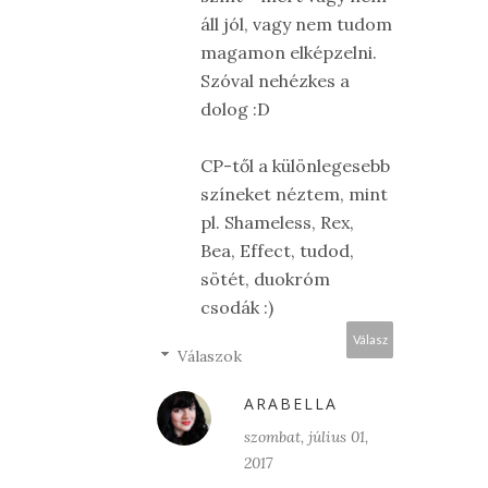
áll jól, vagy nem tudom
magamon elképzelni.
Szóval nehézkes a
dolog :D
CP-től a különlegesebb
színeket néztem, mint
pl. Shameless, Rex,
Bea, Effect, tudod,
sötét, duokróm
csodák :)
Válasz
Válaszok
ARABELLA
szombat, július 01,
2017