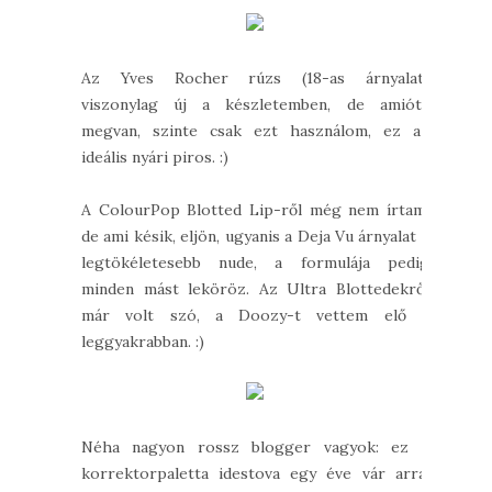
Az Yves Rocher rúzs (18-as árnyalat)
viszonylag új a készletemben, de amióta
megvan, szinte csak ezt használom, ez az
ideális nyári piros. :)
A ColourPop Blotted Lip-ről még nem írtam,
de ami késik, eljön, ugyanis a Deja Vu árnyalat a
legtökéletesebb nude, a formulája pedig
minden mást leköröz. Az Ultra Blottedekről
már volt szó, a Doozy-t vettem elő a
leggyakrabban. :)
Néha nagyon rossz blogger vagyok: ez a
korrektorpaletta idestova egy éve vár arra,