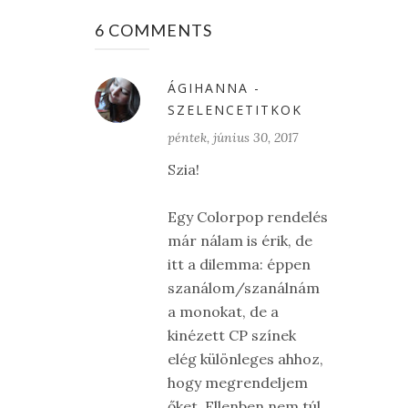
6 COMMENTS
ÁGIHANNA -
SZELENCETITKOK
péntek, június 30, 2017
Szia!
Egy Colorpop rendelés
már nálam is érik, de
itt a dilemma: éppen
szanálom/szanálnám
a monokat, de a
kinézett CP színek
elég különleges ahhoz,
hogy megrendeljem
őket. Ellenben nem túl