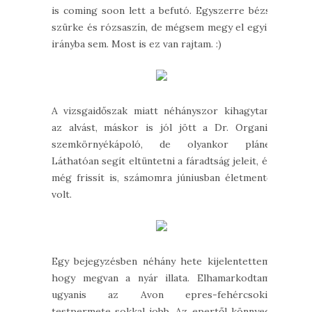
is coming soon lett a befutó. Egyszerre bézs,
szürke és rózsaszín, de mégsem megy el egyik
irányba sem. Most is ez van rajtam. :)
A vizsgaidőszak miatt néhányszor kihagytam
az alvást, máskor is jól jött a Dr. Organic
szemkörnyékápoló, de olyankor pláne.
Láthatóan segít eltüntetni a fáradtság jeleit, és
még frissít is, számomra júniusban életmentő
volt.
Egy bejegyzésben néhány hete kijelentettem,
hogy megvan a nyár illata. Elhamarkodtam,
ugyanis az Avon epres-fehércsokis
testpermete sokkal jobb. Az epertől könnyed,