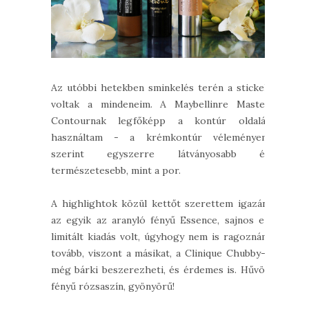
Az utóbbi hetekben sminkelés terén a stickek
voltak a mindeneim. A Maybellinre Master
Contournak legfőképp a kontúr oldalát
használtam - a krémkontúr véleményem
szerint egyszerre látványosabb és
természetesebb, mint a por.
A highlightok közül kettőt szerettem igazán,
az egyik az aranyló fényű Essence, sajnos ez
limitált kiadás volt, úgyhogy nem is ragoznám
tovább, viszont a másikat, a Clinique Chubby-t
még bárki beszerezheti, és érdemes is. Hűvös
fényű rózsaszín, gyönyörű!