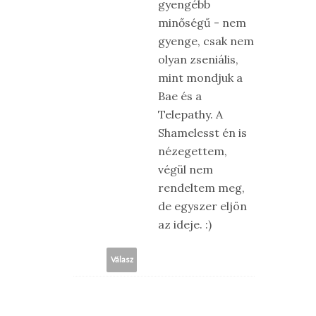
gyengébb
minőségű - nem
gyenge, csak nem
olyan zseniális,
mint mondjuk a
Bae és a
Telepathy. A
Shamelesst én is
nézegettem,
végül nem
rendeltem meg,
de egyszer eljön
az ideje. :)
Válasz