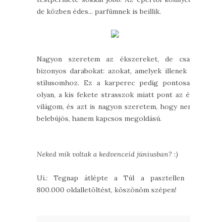
de közben édes... parfümnek is beillik.
Nagyon szeretem az ékszereket, de csak
bizonyos darabokat: azokat, amelyek illenek a
stílusomhoz. Ez a karperec pedig pontosan
olyan, a kis fekete strasszok miatt pont az én
világom, és azt is nagyon szeretem, hogy nem
belebújós, hanem kapcsos megoldású.
Neked mik voltak a kedvenceid júniusban? :)
Ui.: Tegnap átlépte a Túl a pasztellen a
800.000 oldalletöltést, köszönöm szépen!