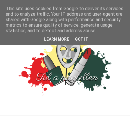
This site uses cookies from Google to deliver its services
and to analyze traffic. Your IP address and user-agent are
shared with Google along with performance and security
metrics to ensure quality of service, generate usage
statistics, and to detect and address abuse.
LEARN MORE
GOT IT