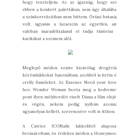
hogy teszteljem. Az az igazság, hogy sem
ebben a konkrét palettában, sem úgy általában
a színkorrekcióban nem hittem. Óriási butaság
volt, ugyanis a lazacszín az egyetlen, ami
valóban maradéktalanul el tudja tüntetni a
karikákat a szemem alól.
Meglepő módon szinte kizárólag drogériás
körömlakkokat használtam, azokból is krém és
crelly finisűeket. Az Essence Need your love-
hoz Wonder Woman hozta meg a kedvemet:
pont ilyen mélybordót viselt Diana a film elején
és végén, nekem pedig nyilván azonnal
ugyanolyan kellett, szerencsére volt is itthon.
A Catrice ICONails lakkokból alaposan
bevásároltam, és érdekes módon a Honeymoon