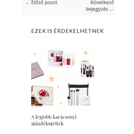
← Előző poszt
Következő
bejegyzés →
EZEK IS ÉRDEKELHETNEK
A legjobb karácsonyi
ajándékszettek