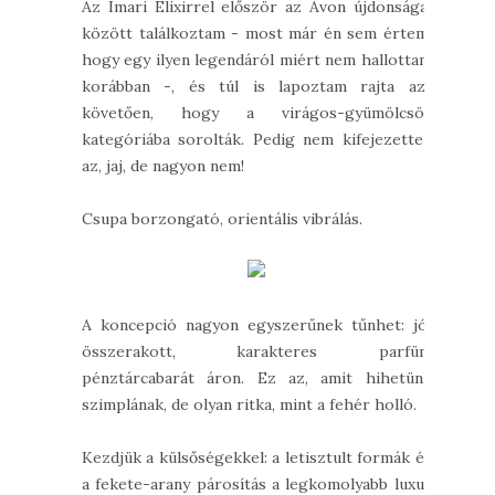
Az Imari Elixirrel először az Avon újdonságai
között találkoztam - most már én sem értem,
hogy egy ilyen legendáról miért nem hallottam
korábban -, és túl is lapoztam rajta azt
követően, hogy a virágos-gyümölcsös
kategóriába sorolták. Pedig nem kifejezetten
az, jaj, de nagyon nem!
Csupa borzongató, orientális vibrálás.
A koncepció nagyon egyszerűnek tűnhet: jól
összerakott, karakteres parfüm
pénztárcabarát áron. Ez az, amit hihetünk
szimplának, de olyan ritka, mint a fehér holló.
Kezdjük a külsőségekkel: a letisztult formák és
a fekete-arany párosítás a legkomolyabb luxus