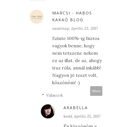
MARCSI - HABOS
KAKAÓ BLOG
vasárnap, április 23, 2017
Szinte 100%-ig biztos
vagyok benne, hogy
nem tetszene nekem
ez az illat, de az, ahogy
írsz róla, annál inkább!
Nagyon jó teszt volt,
köszönöm! :)
Válasz
Válaszok
ARABELLA
kedd, április 25, 2017
Én köszönöm a