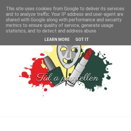
This site uses cookies from Google to deliver its services
and to analyze traffic. Your IP address and user-agent are
shared with Google along with performance and security
metrics to ensure quality of service, generate usage
statistics, and to detect and address abuse.
LEARN MORE
GOT IT