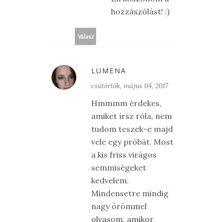
hozzászólást! :)
Válasz
LUMENA
csütörtök, május 04, 2017
Hmmmm érdekes,
amiket írsz róla, nem
tudom teszek-e majd
vele egy próbát. Most
a kis friss virágos
semmiségeket
kedvelem.
Mindensetre mindig
nagy örömmel
olvasom, amikor