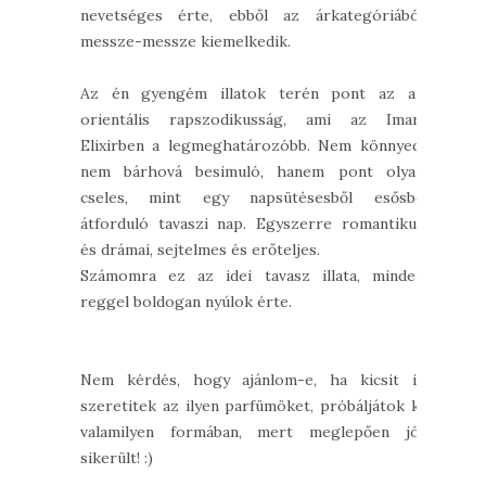
nevetséges érte, ebből az árkategóriából
messze-messze kiemelkedik.
Az én gyengém illatok terén pont az az
orientális rapszodikusság, ami az Imari
Elixirben a legmeghatározóbb. Nem könnyed,
nem bárhová besimuló, hanem pont olyan
cseles, mint egy napsütésesből esősbe
átforduló tavaszi nap. Egyszerre romantikus
és drámai, sejtelmes és erőteljes.
Számomra ez az idei tavasz illata, minden
reggel boldogan nyúlok érte.
Nem kérdés, hogy ajánlom-e, ha kicsit is
szeretitek az ilyen parfümöket, próbáljátok ki
valamilyen formában, mert meglepően jól
sikerült! :)