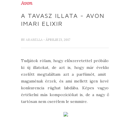
Avon
A TAVASZ ILLATA - AVON
IMARI ELIXIR
BY
ARABELLA
- ÁPRILIS 23, 2017
Tudjátok rólam, hogy előszeretettel próbálok
ki új illatokat, de azt is, hogy már évekkel
ezelőtt megtaláltam azt a parfümöt, amit a
magaménak érzek, és ami mellett igen kevés
konkurencia rúghat labdába. Képes vagyok
értékelni más kompozíciókat is, de a nagy őt
tartósan nem cserélem le semmire.