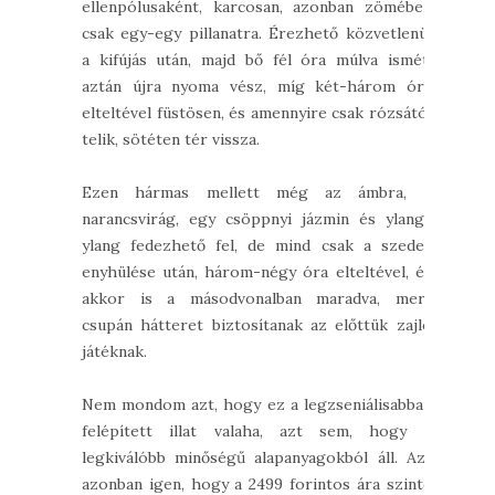
ellenpólusaként, karcosan, azonban zömében
csak egy-egy pillanatra. Érezhető közvetlenül
a kifújás után, majd bő fél óra múlva ismét,
aztán újra nyoma vész, míg két-három óra
elteltével füstösen, és amennyire csak rózsától
telik, sötéten tér vissza.
Ezen hármas mellett még az ámbra, a
narancsvirág, egy csöppnyi jázmin és ylang-
ylang fedezhető fel, de mind csak a szeder
enyhülése után, három-négy óra elteltével, és
akkor is a másodvonalban maradva, mert
csupán hátteret biztosítanak az előttük zajló
játéknak.
Nem mondom azt, hogy ez a legzseniálisabban
felépített illat valaha, azt sem, hogy a
legkiválóbb minőségű alapanyagokból áll. Azt
azonban igen, hogy a 2499 forintos ára szinte