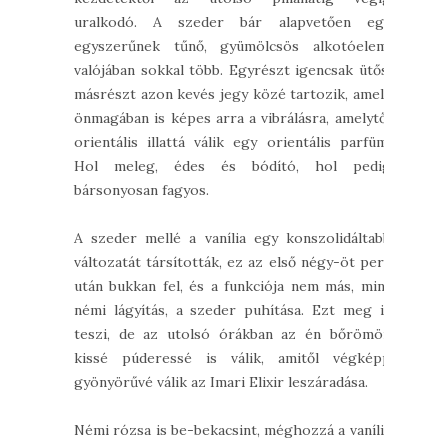
uralkodó. A szeder bár alapvetően egy
egyszerűnek tűnő, gyümölcsös alkotóelem,
valójában sokkal több. Egyrészt igencsak ütős,
másrészt azon kevés jegy közé tartozik, amely
önmagában is képes arra a vibrálásra, amelytől
orientális illattá válik egy orientális parfüm.
Hol meleg, édes és bódító, hol pedig
bársonyosan fagyos.
A szeder mellé a vanília egy konszolidáltabb
változatát társították, ez az első négy-öt perc
után bukkan fel, és a funkciója nem más, mint
némi lágyítás, a szeder puhítása. Ezt meg is
teszi, de az utolsó órákban az én bőrömön
kissé púderessé is válik, amitől végképp
gyönyörűvé válik az Imari Elixir leszáradása.
Némi rózsa is be-bekacsint, méghozzá a vanília