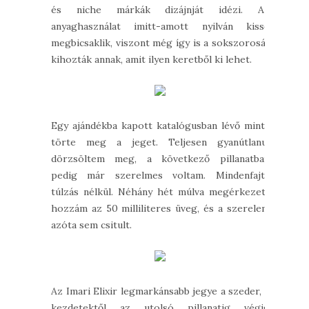
és niche márkák dizájnját idézi. Az
anyaghasználat imitt-amott nyilván kissé
megbicsaklik, viszont még így is a sokszorosát
kihozták annak, amit ilyen keretből ki lehet.
Egy ajándékba kapott katalógusban lévő minta
törte meg a jeget. Teljesen gyanútlanul
dörzsöltem meg, a következő pillanatban
pedig már szerelmes voltam. Mindenfajta
túlzás nélkül. Néhány hét múlva megérkezett
hozzám az 50 milliliteres üveg, és a szerelem
azóta sem csitult.
Az Imari Elixir legmarkánsabb jegye a szeder, a
kezdetektől az utolsó pillanatig végig