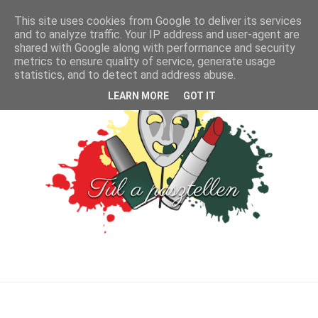
This site uses cookies from Google to deliver its services
and to analyze traffic. Your IP address and user-agent are
shared with Google along with performance and security
metrics to ensure quality of service, generate usage
statistics, and to detect and address abuse.
LEARN MORE
GOT IT