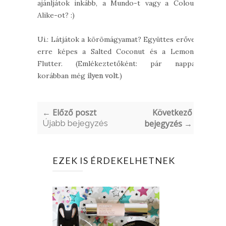
ajánljátok inkább, a Mundo-t vagy a Colour
Alike-ot? :)
Ui.: Látjátok a körömágyamat? Együttes erővel
erre képes a Salted Coconut és a Lemony
Flutter. (Emlékeztetőként: pár nappal
korábban még
ilyen volt
.)
← Előző poszt
Következő
Újabb bejegyzés
bejegyzés →
EZEK IS ÉRDEKELHETNEK