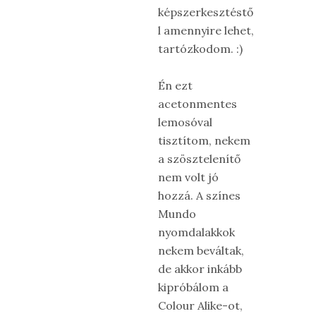
képszerkesztéstő
l amennyire lehet,
tartózkodom. :)
Én ezt
acetonmentes
lemosóval
tisztítom, nekem
a szösztelenítő
nem volt jó
hozzá. A színes
Mundo
nyomdalakkok
nekem beváltak,
de akkor inkább
kipróbálom a
Colour Alike-ot,