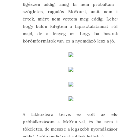
Egészen addig, amíg ki nem próbáltam a
szögletes, ragadós MoYou-t, amit nem is
értek, miért nem vettem meg eddig. Lehet,
hogy külön kifejtem a tapasztalataimat róla
majd, de a lényeg az, hogy ha hasonló
körömformátok van, ez a nyomdázó lesz a jó.
A lakkozásra térve: ez volt az első
próbálkozásom a MoYou-val, és ha nem is
tökéletes, de messze a legszebb nyomdázásom
eddig. Azóta pedig csak jobbak lettek. :)