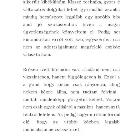
sikerült kibékülnöm. Klassz technika, gyors és
változatos dolgokat lehet így csinálni, azonban
mindig becsúszott legalább egy apróbb hiba,
amit jó szokásomhoz híven a magam
ügyetlenségének könyveltem el. Pedig nem
kimondottan erről volt szó, egyszerűen csak
nem az adottságaimnak megfelelő eszközt
választottam.
Erősen ívelt körmöm van, ráadásul nem csak
vízszintesen, hanem függőlegesen is. Ezzel az
a gond, hogy simán csak rányomva, ahogy
nekem kézre állna, nem tudtam felvinni a
mintát, mindenképp görgetni kellett. Viszont
nem csak egyik oldalról a másikra, hanem aztán
fentről lefelé is. Az pedig nagyon ritkán fordult
elő, hogy az utóbbi közben legalább
minimálisan ne csússzon el...