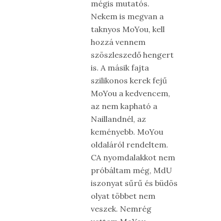
mégis mutatós.
Nekem is megvan a
taknyos MoYou, kell
hozzá vennem
szöszleszedő hengert
is. A másik fajta
szilikonos kerek fejű
MoYou a kedvencem,
az nem kapható a
Naillandnél, az
keményebb. MoYou
oldaláról rendeltem.
CA nyomdalakkot nem
próbáltam még, MdU
iszonyat sűrű és büdös
olyat többet nem
veszek. Nemrég