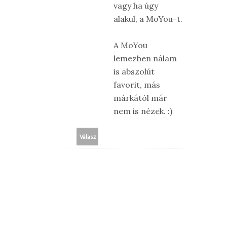
vagy ha úgy
alakul, a MoYou-t.
A MoYou
lemezben nálam
is abszolút
favorit, más
márkától már
nem is nézek. :)
Válasz