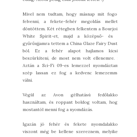
Mivel nem tudtam, hogy másnap mit fogok
felvenni, a fekete-fehér megoldás mellett
döntöttem. Két rétegben felkentem a Bourjois
White Spirit-et, majd a középső- és a
gyűrűujjamra tettem a China Glaze Fairy Dust-
ból. Ez a fehér alapot hajlamos kicsit
beszürkíteni, de most nem volt ellenemre. :)
Aztán a Sci-Fi 09-es lemezzel nyomdáztam,
szép lassan ez fog a kedvenc lemezemmé
válni.
Végül az Avon gélhatású fedőlakkot
használtam, és roppant boldog voltam, hogy
mostantól menni fog a nyomdázás.
Igazán jó fehér és fekete nyomdalakkot
viszont még be kellene szereznem, melyiket