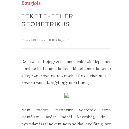
Bourjois
FEKETE-FEHÉR
GEOMETRIKUS
BY
ARABELLA
- JÚLIUS 16, 2016
Ez az a bejegyzés, ami valószínűleg nem
kerülne ki, ha nem kellene kímélnem a kezemet
a képszerkesztéstől... ezek a fotók viszont már
készen vannak, úgyhogy miért ne. :)
Nem tudom, mennyire vettétek észre
(remélem, azért minél kevésbé), de a
nyomdázással nekem nem sokkal ezelőttig nem