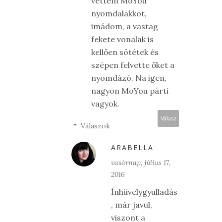
vettem MoYou
nyomdalakkot,
imádom, a vastag
fekete vonalak is
kellően sötétek és
szépen felvette őket a
nyomdázó. Na igen,
nagyon MoYou párti
vagyok.
Válasz
Válaszok
ARABELLA
vasárnap, július 17,
2016
Ínhüvelygyulladás
, már javul,
viszont a