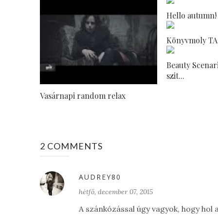
Hello autumn!
Könyvmoly T
Beauty Scenar
szit...
Vasárnapi random relax
2 COMMENTS
AUDREY80
hétfő, december 07, 2015
A szánkózással úgy vagyok, hogy hol a