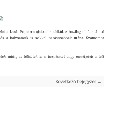
ni a Lush Popcorn ajakradír nélkül. A házilag elkészíthető
t, és a balzsamok is sokkal hatásosabbak utána. Számomra
ek, addig is töltsétek ki a kérdéssort vagy meséljetek a téli
Következő bejegyzés →