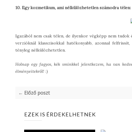
10. Egy kozmetikum, ami nélkülözhetetlen számodra télen:
Igazából nem csak télen, de ilyenkor végképp nem tudok él
verzióknál klasszisokkal hatékonyabb, azonnal felfrissí
tényleg nélkülözhetetlen.
Holnap egy fagyos, kék sminkkel jelentkezem, h
a van kedvet
élményeitekről!
:)
← Előző poszt
EZEK IS ÉRDEKELHETNEK