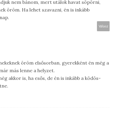
djuk nem bánom, mert utálok havat söpörni,
nek öröm. Ha lehet szavazni, én is inkább
nap.
Válasz
rmekeknek öröm elsősorban, gyerekként én még a
 már más lenne a helyzet.
ég akkor is, ha esős, de én is inkább a ködös-
tne.