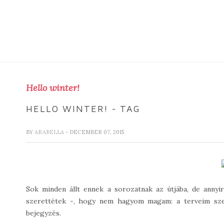
Hello winter!
HELLO WINTER! - TAG
BY
ARABELLA
- DECEMBER 07, 2015
Sok minden állt ennek a sorozatnak az útjába, de annyir
szerettétek -, hogy nem hagyom magam: a terveim szer
bejegyzés.