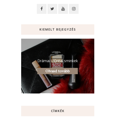
KIEMELT BEJEGYZÉS
Drámai L'Oréal sminkek
Olvasd tovább
CÍMKÉK