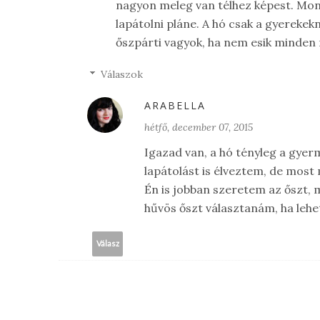
nagyon meleg van télhez képest. Mon
lapátolni pláne. A hó csak a gyerekek
őszpárti vagyok, ha nem esik minden 
Válaszok
ARABELLA
hétfő, december 07, 2015
Igazad van, a hó tényleg a gye
lapátolást is élveztem, de most
Én is jobban szeretem az őszt, m
hűvös őszt választanám, ha lehe
Válasz