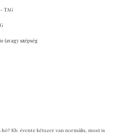
 - TAG
AG
io (avagy szépség
 hó? Kb. évente kétszer van normális, most is