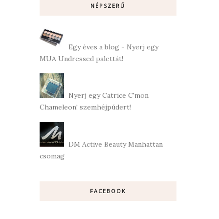
NÉPSZERŰ
Egy éves a blog - Nyerj egy
MUA Undressed palettát!
Nyerj egy Catrice C'mon
Chameleon! szemhéjpúdert!
DM Active Beauty Manhattan
csomag
FACEBOOK