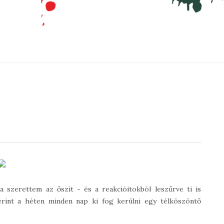
a szerettem az őszit - és a reakcióitokból leszűrve ti is
int a héten minden nap ki fog kerülni egy télköszöntő