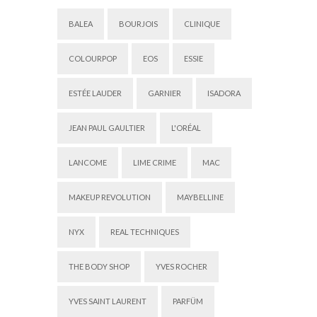
BALEA
BOURJOIS
CLINIQUE
COLOURPOP
EOS
ESSIE
ESTÉE LAUDER
GARNIER
ISADORA
JEAN PAUL GAULTIER
L'ORÉAL
LANCOME
LIME CRIME
MAC
MAKEUP REVOLUTION
MAYBELLINE
NYX
REAL TECHNIQUES
THE BODY SHOP
YVES ROCHER
YVES SAINT LAURENT
PARFÜM