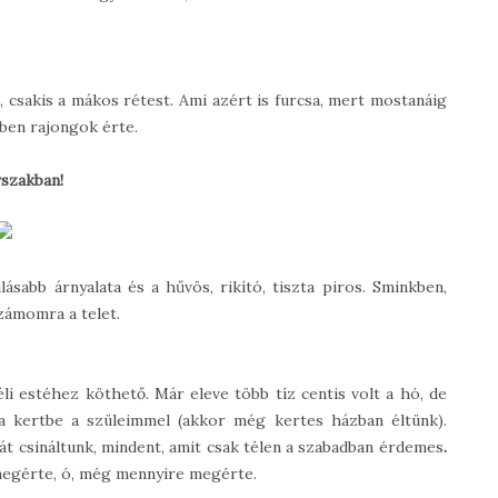
 csakis a mákos rétest. Ami azért is furcsa, mert mostanáig
ben rajongok érte.
vszakban!
ásabb árnyalata és a hűvös, rikító, tiszta piros. Sminkben,
zámomra a telet.
i estéhez köthető. Már eleve több tíz centis volt a hó, de
 a kertbe a szüleimmel (akkor még kertes házban éltünk).
t csináltunk, mindent, amit csak télen a szabadban érdemes
.
megérte, ó, még mennyire megérte.