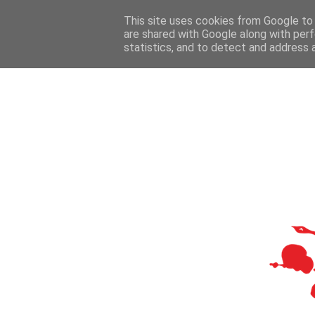
This site uses cookies from Google to d
are shared with Google along with perf
statistics, and to detect and address 