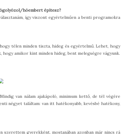
y hógolyózol/hóembert építesz?
 választanám, így viszont egyértelműen a benti programokra
hogy télen minden tiszta, hideg és egyértelmű. Lehet, hogy
k, hogy amikor kint minden hideg, bent melegségre vágyunk.
 Mindig van nálam ajakápoló, minimum kettő, de tél végére
enti négyet találtam: van itt hatékonyabb, kevésbé hatékony,
yon szerettem gyerekként, mostanában azonban már nincs rá