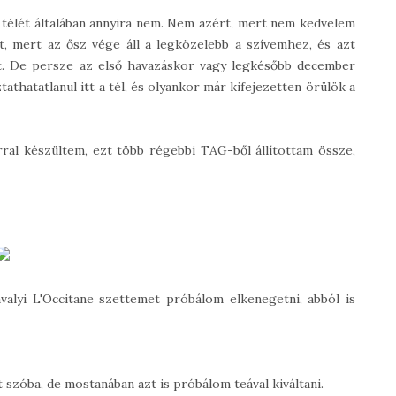
 télét általában annyira nem. Nem azért, mert nem kedvelem
, mert az ősz vége áll a legközelebb a szívemhez, és azt
et. De persze az első havazáskor vagy legkésőbb december
athatatlanul itt a tél, és olyankor már kifejezetten örülök a
al készültem, ezt több régebbi TAG-ből állítottam össze,
alyi L'Occitane szettemet próbálom elkenegetni, abból is
szóba, de mostanában azt is próbálom teával kiváltani.