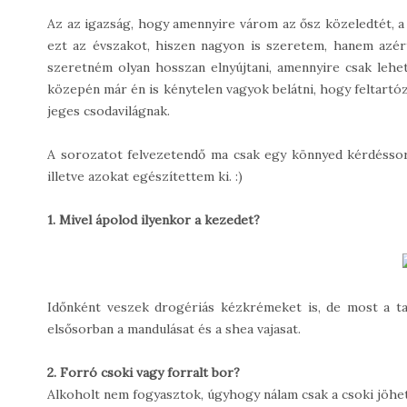
Az az igazság, hogy amennyire várom az ősz közeledtét, a
ezt az évszakot, hiszen nagyon is szeretem, hanem azért
szeretném olyan hosszan elnyújtani, amennyire csak leh
közepén már én is kénytelen vagyok belátni, hogy feltartózt
jeges csodavilágnak.
A sorozatot felvezetendő ma csak egy könnyed kérdéssorr
illetve azokat egészítettem ki. :)
1. Mivel ápolod ilyenkor a kezedet?
Időnként veszek drogériás kézkrémeket is, de most a tav
elsősorban a mandulásat és a shea vajasat.
2. Forró csoki vagy forralt bor?
Alkoholt nem fogyasztok, úgyhogy nálam csak a csoki jöhet 