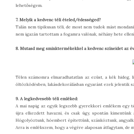
lehetőségem.
7. Melyik a kedvenc téli ételed/édességed?
Talán nem tipikusan téli, de most nem tudok mást mondani,
nem igazán tartottam a fogamra valónak, néhány hete ellen
8. Mutasd meg sminktermékekkel a kedvenc színeidet az é
Télen számomra elmaradhatatlan az ezüst, a kék hideg, lil
öltözködésben, lakásdekorálásban egyaránt ezek jelentik s
9. A legkedvesebb téli emléked:
A mai napig az egyik legszebb gyerekkori emlékem egy tél
újra elkezdett havazni, és csak úgy, spontán kimentünk
Hógolyóztunk, hóembert építettünk, szánkóztunk, angyalká
Arra is emlékszem, hogy a végére alaposan átfagytam, de 