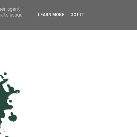
user-agent
erate usage
LEARN MORE
GOT IT