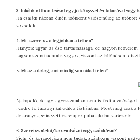
3. Inkább otthon teázol egy jó könyvvel és takaróval vag
Ha családi házban élnék, időnként valószínűleg az utóbbit
voksolok.
4. Mit szeretsz a legjobban a télben?
Hiányzik ugyan az ősz tartalmassága, de nagyon kedvelem, 
nagyon szentimentális vagyok, viszont az különösen tetszi
5. Mi az a dolog, ami mindig van nálad télen?
Ajakápoló, de így, egyesszámban nem is fedi a valóságot.
rendre féltucatnyi kallódik a táskámban. Most még csak a f
de aranyos, színezett és szuper puha ajkakat varázsoló.
6. Szeretsz síelni/korcsolyázni vagy szánkózni?
Síelni és korcsolyázni nem tudok, szánkózni viszont nag