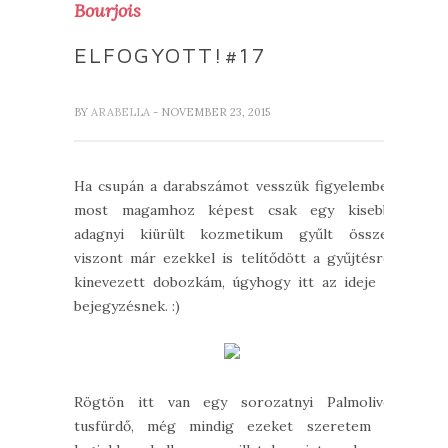
Bourjois
ELFOGYOTT!#17
BY
ARABELLA
- NOVEMBER 23, 2015
Ha csupán a darabszámot vesszük figyelembe,
most magamhoz képest csak egy kisebb
adagnyi kiürült kozmetikum gyűlt össze,
viszont már ezekkel is telítődött a gyűjtésre
kinevezett dobozkám, úgyhogy itt az ideje a
bejegyzésnek. :)
Rögtön itt van egy sorozatnyi Palmolive
tusfürdő, még mindig ezeket szeretem a