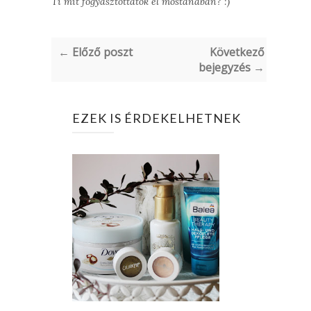
Ti mit fogyasztottatok el mostanában? :)
← Előző poszt
Következő
bejegyzés →
EZEK IS ÉRDEKELHETNEK