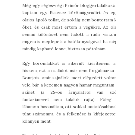
Még egy réges-régi Primőr bloggertalálkozón
kaptam egy Essence körömágyradírt és egy
olajos ápoló tollat, de sokáig nem bontottam ki
őket, és csak most értem a végükre. Az olaj
semmi különöset nem tudott, a radír viszont
engem is meglepett a hatékonyságával, ha még
mindig kapható lenne, biztosan pótolnám.
Egy körömlakkot is sikerült kiürítenem, az
hiszem, ezt a családot már nem forgalmazza a
Bourjois, amit sajnálok, mert elégedett voltam
vele, bár a kezemen nagyon hamar meguntam a
színét (a 25-ös árnyalatról van szó,
fantázianevet nem találok rajta). Főleg a
lábamon használtam, ott sokkal mutatósabbnak
tűnt számomra, és a felkenése is kifejezetten
könnyen ment.