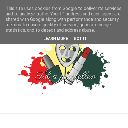
This site uses cookies from Google to deliver its services
and to analyze traffic. Your IP address and user-agent are
shared with Google along with performance and security
metrics to ensure quality of service, generate usage
statistics, and to detect and address abuse.
LEARN MORE
GOT IT