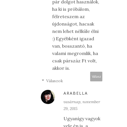
pár dolgot használok,
ha ki is próbálom,
félreteszem az
újdonságot, hacsak
nem lehet nélküle élni
:) Egyébként igazad
van, bosszantó, ha
valami megromlik, ha
csak párszáz Ft volt,
akkor is.
Válasz
Válaszok
ARABELLA
vasárnap, november
29, 2015
Ugyanígy vagyok
vele én is, a