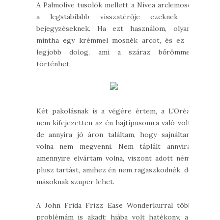
A Palmolive tusolók mellett a Nivea arclemosó
a legstabilabb visszatérője ezeknek a
bejegyzéseknek. Ha ezt használom, olyan,
mintha egy krémmel mosnék arcot, és ez a
legjobb dolog, ami a száraz bőrömmel
történhet.
Két pakolásnak is a végére értem, a L'Oréal
nem kifejezetten az én hajtípusomra való volt,
de annyira jó áron találtam, hogy sajnáltam
volna nem megvenni. Nem táplált annyira,
amennyire elvártam volna, viszont adott némi
plusz tartást, amihez én nem ragaszkodnék, de
másoknak szuper lehet.
A John Frida Frizz Ease Wonderkurral több
problémám is akadt: hiába volt hatékony, az