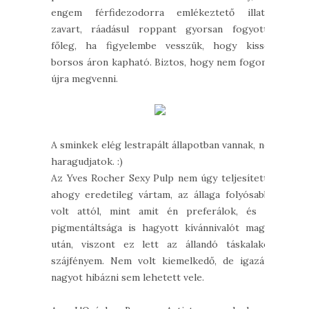
engem férfidezodorra emlékeztető illata
zavart, ráadásul roppant gyorsan fogyott,
főleg, ha figyelembe vesszük, hogy kissé
borsos áron kapható. Biztos, hogy nem fogom
újra megvenni.
A sminkek elég lestrapált állapotban vannak, ne
haragudjatok. :)
Az Yves Rocher Sexy Pulp nem úgy teljesített,
ahogy eredetileg vártam, az állaga folyósabb
volt attól, mint amit én preferálok, és a
pigmentáltsága is hagyott kívánnivalót maga
után, viszont ez lett az állandó táskalakó
szájfényem. Nem volt kiemelkedő, de igazán
nagyot hibázni sem lehetett vele.