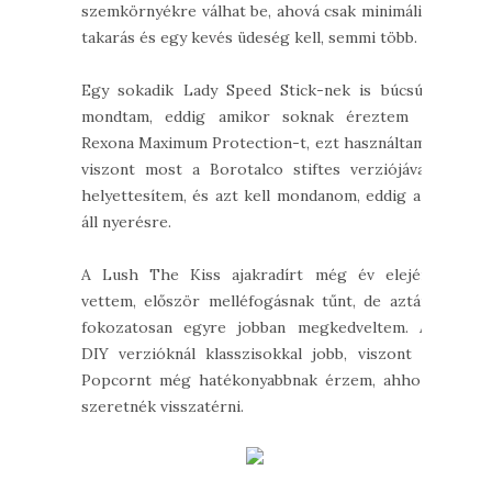
szemkörnyékre válhat be, ahová csak minimális
takarás és egy kevés üdeség kell, semmi több.
Egy sokadik Lady Speed Stick-nek is búcsút
mondtam, eddig amikor soknak éreztem a
Rexona Maximum Protection-t, ezt használtam,
viszont most a Borotalco stiftes verziójával
helyettesítem, és azt kell mondanom, eddig az
áll nyerésre.
A Lush The Kiss ajakradírt még év elején
vettem, először melléfogásnak tűnt, de aztán
fokozatosan egyre jobban megkedveltem. A
DIY verzióknál klasszisokkal jobb, viszont a
Popcornt még hatékonyabbnak érzem, ahhoz
szeretnék visszatérni.