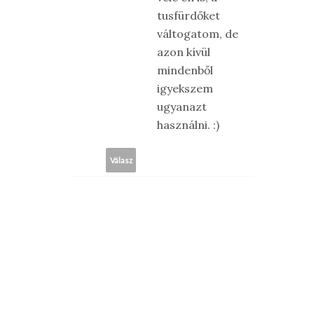
tusfürdőket
váltogatom, de
azon kívül
mindenből
igyekszem
ugyanazt
használni. :)
Válasz