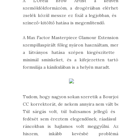
A L'Oréal Brow Artist a kedvenc
szemöldökformázóm, a drogériában elérhető
zselék közül messze ez fixál a legjobban, és a
színező-kitöltő hatása is megemlítendő.
A Max Factor Masterpiece Glamour Extensions
szempillaspirált főleg nyáron használtam, mert
a látványos hatása szépen kiegészítette a
minimál sminkeket, és a kifejezetten tartós
formulája a kánikulában is a helyén maradt.
Tudom, hogy nagyon sokan szeretik a Bourjois
CC korrektorát, de nekem annyira nem vált be.
Túl sárgás volt, túl balzsamos jellegű és a
fedését sem éreztem elegendőnek, ráadásul a
ráncokban is hajlamos volt meggyűlni. Azt
hiszem, inkább kevésbé problémás