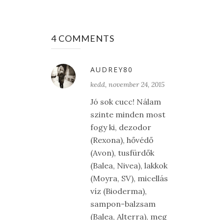
4 COMMENTS
AUDREY80
kedd, november 24, 2015
Jó sok cucc! Nálam
szinte minden most
fogy ki, dezodor
(Rexona), hővédő
(Avon), tusfürdők
(Balea, Nivea), lakkok
(Moyra, SV), micellás
víz (Bioderma),
sampon-balzsam
(Balea, Alterra), meg