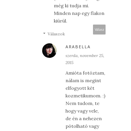
még ki tudja mi.
Minden nap egy flakon
kiürül.
Válasz
Válaszok
ARABELLA
szerda, november 25,
2015
Amióta fotóztam,
nálam is megint
elfogyott két
kozmetikumom. :)
Nem tudom, te
hogy vagy vele,
de én a nehezen
pótolható vagy