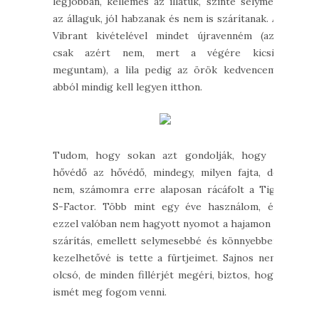
legjobban, kellemes az illatuk, szinte selymes
az állaguk, jól habzanak és nem is szárítanak. A
Vibrant kivételével mindet újravenném (azt
csak azért nem, mert a végére kicsit
meguntam), a lila pedig az örök kedvencem,
abból mindig kell legyen itthon.
Tudom, hogy sokan azt gondolják, hogy a
hővédő az hővédő, mindegy, milyen fajta, de
nem, számomra erre alaposan rácáfolt a Tigi
S-Factor. Több mint egy éve használom, és
ezzel valóban nem hagyott nyomot a hajamon a
szárítás, emellett selymesebbé és könnyebben
kezelhetővé is tette a fürtjeimet. Sajnos nem
olcsó, de minden fillérjét megéri, biztos, hogy
ismét meg fogom venni.