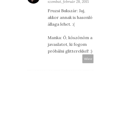
szombat, február 28, 2015
Fruzsi Bukszár: Jaj,
akkor annak is hasonló
állaga lehet. :(
Manka: Ó, köszönöm a
javaslatot, ki fogom
próbálni glitterekkel! :)
Válasz