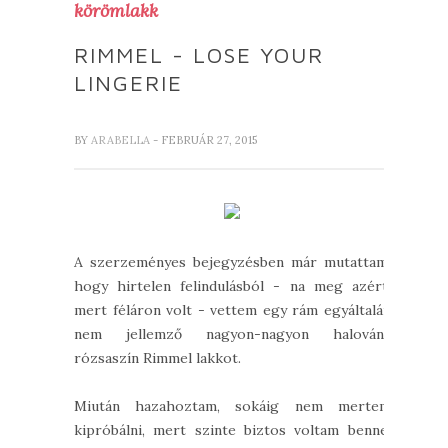
körömlakk
RIMMEL - LOSE YOUR
LINGERIE
BY
ARABELLA
- FEBRUÁR 27, 2015
A szerzeményes bejegyzésben már mutattam,
hogy hirtelen felindulásból - na meg azért,
mert féláron volt - vettem egy rám egyáltalán
nem jellemző nagyon-nagyon halovány
rózsaszín Rimmel lakkot.
Miután hazahoztam, sokáig nem mertem
kipróbálni, mert szinte biztos voltam benne,