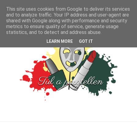
This site uses cookies from Google to deliver its services
and to analyze traffic. Your IP address and user-agent are
shared with Google along with performance and security
metrics to ensure quality of service, generate usage
statistics, and to detect and address abuse.
LEARN MORE
GOT IT