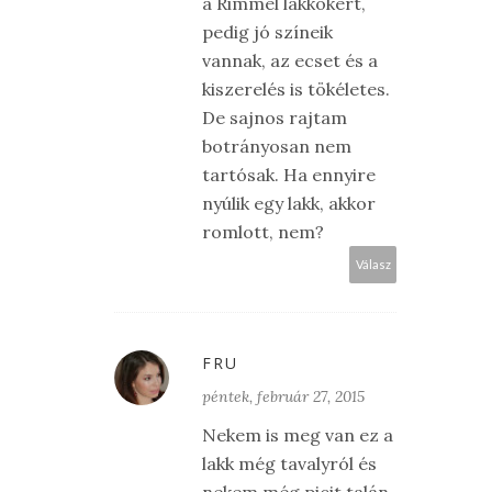
a Rimmel lakkokért,
pedig jó színeik
vannak, az ecset és a
kiszerelés is tökéletes.
De sajnos rajtam
botrányosan nem
tartósak. Ha ennyire
nyúlik egy lakk, akkor
romlott, nem?
Válasz
FRU
péntek, február 27, 2015
Nekem is meg van ez a
lakk még tavalyról és