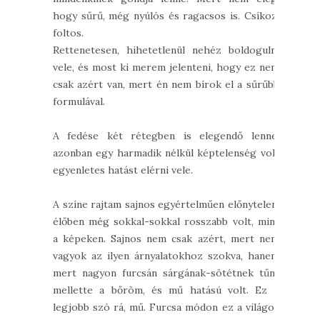
hogy sűrű, még nyúlós és ragacsos is. Csíkoz,
foltos.
Rettenetesen, hihetetlenül nehéz boldogulni
vele, és most ki merem jelenteni, hogy ez nem
csak azért van, mert én nem bírok el a sűrűbb
formulával.
A fedése két rétegben is elegendő lenne,
azonban egy harmadik nélkül képtelenség volt
egyenletes hatást elérni vele.
A színe rajtam sajnos egyértelműen előnytelen,
élőben még sokkal-sokkal rosszabb volt, mint
a képeken. Sajnos nem csak azért, mert nem
vagyok az ilyen árnyalatokhoz szokva, hanem
mert nagyon furcsán sárgának-sötétnek tűnt
mellette a bőröm, és mű hatású volt. Ez a
legjobb szó rá, mű. Furcsa módon ez a világos