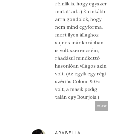
rémlik is, hogy egyszer
mutattad. :) Én inkább
arra gondolok, hogy
nem mind egyforma,
mert ilyen állaghoz
sajnos már korábban
is volt szerencsém,
ráadásul mindkettő
hasonlóan világos szín
volt. (Az egyik egy régi
szériás Colour & Go
volt, a másik pedig
talán egy Bourjois.)
Válasz
ARABELLA