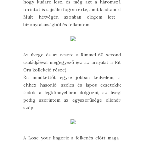
hogy kudarc lesz, és még azt a háromszáz
forintot is sajnálni fogom érte, amit kiadtam rá.
Múlt hétvégén azonban elegem lett a
bizonytalanságból és felkentem.
Az üvege és az ecsete a Rimmel 60 seconds
családjáéval megegyező (ez az árnyalat a Rita
Ora kollekció része).
Én mindkettőt egyre jobban kedvelem, az
ehhez hasonló, széles és lapos ecsetekkel
tudok a legkönnyebben dolgozni, az üvege
pedig szerintem az egyszerűsége ellenére
szép.
A Lose your lingerie a felkenés előtt maga a