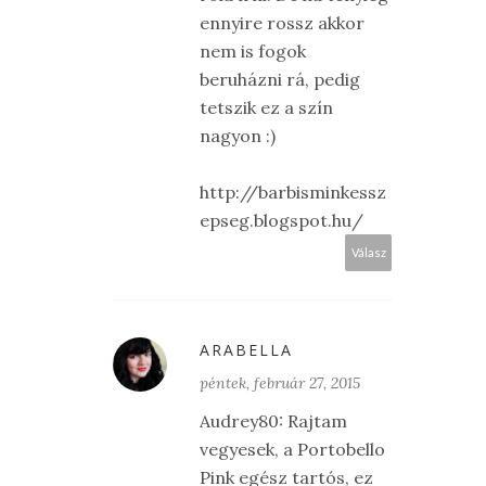
ennyire rossz akkor
nem is fogok
beruházni rá, pedig
tetszik ez a szín
nagyon :)
http://barbisminkessz
epseg.blogspot.hu/
Válasz
ARABELLA
péntek, február 27, 2015
Audrey80: Rajtam
vegyesek, a Portobello
Pink egész tartós, ez