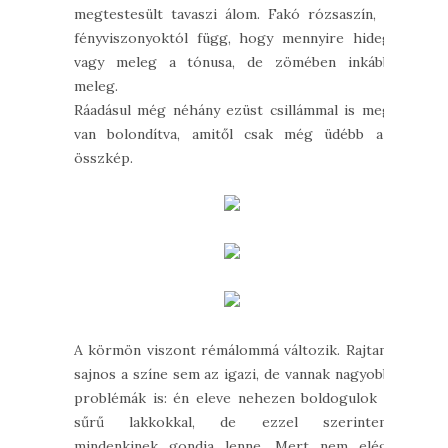
megtestesült tavaszi álom. Fakó rózsaszín, a
fényviszonyoktól függ, hogy mennyire hideg
vagy meleg a tónusa, de zömében inkább
meleg.
Ráadásul még néhány ezüst csillámmal is meg
van bolondítva, amitől csak még üdébb az
összkép.
A körmön viszont rémálommá változik. Rajtam
sajnos a színe sem az igazi, de vannak nagyobb
problémák is: én eleve nehezen boldogulok a
sűrű lakkokkal, de ezzel szerintem
mindenkinek gondja lenne. Mert nem elég,