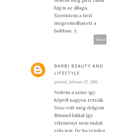
nekem még picit talán
híg is az állaga.
Szerintem a tied
megromolhatott a
boltban. :(
Válasz
BARBI BEAUTY AND
LIFESTYLE
péntek, február 27, 2015
Nekem a színe így
képről nagyon tetszik.
Sose volt még dolgom
Rimmel lakkal így
véleményt nem tudok
róla írni. De ha tényleg