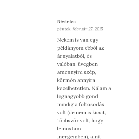
Névtelen
péntek, február 27, 2015
Nekem is van egy
példányom ebből az
árnyalatból, és
valóban, üvegben
amennyire szép,
körmön annyira
kezelhetetlen. Nálam a
legnagyobb gond
mindig a foltosodás
volt (de nem is kicsit,
többször volt, hogy
lemostam
mérgemben), amit