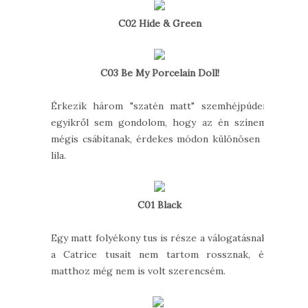
C02 Hide & Green
C03 Be My Porcelain Doll!
Érkezik három "szatén matt" szemhéjpúder,
egyikről sem gondolom, hogy az én színem,
mégis csábítanak, érdekes módon különösen a
lila.
C01 Black
Egy matt folyékony tus is része a válogatásnak,
a Catrice tusait nem tartom rossznak, és
matthoz még nem is volt szerencsém.