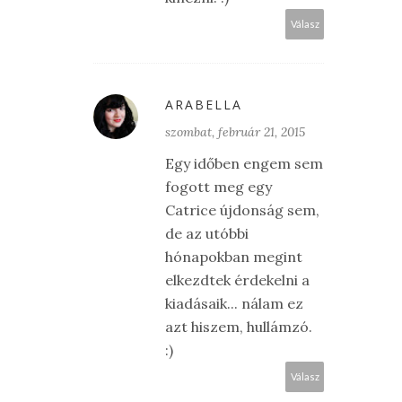
Válasz
ARABELLA
szombat, február 21, 2015
Egy időben engem sem
fogott meg egy
Catrice újdonság sem,
de az utóbbi
hónapokban megint
elkezdtek érdekelni a
kiadásaik... nálam ez
azt hiszem, hullámzó.
:)
Válasz