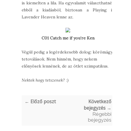
is kiemelten a lila. Ha egyvalamit választhatnék
ebből a kiadásból, biztosan a Playing in
Lavender Heaven lenne az.
C01 Catch me if you’re Ken
Végül pedig a legérdekesebb dolog: körömágy
tetoválások. Nem hinném, hogy nekem
előnyösek lennének, de az ötlet szimpatikus.
Nektek hogy tetszenek? :)
← Előző poszt
Következő
bejegyzés →
Régebbi
bejegyzés