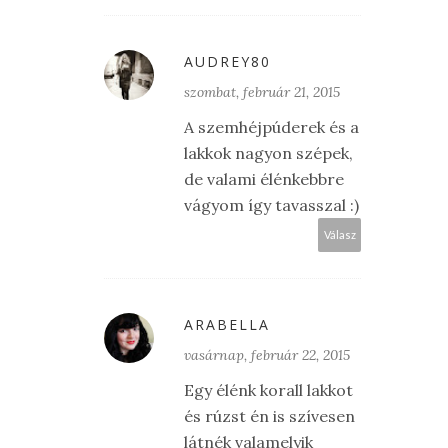
AUDREY80
szombat, február 21, 2015
A szemhéjpúderek és a
lakkok nagyon szépek,
de valami élénkebbre
vágyom így tavasszal :)
Válasz
ARABELLA
vasárnap, február 22, 2015
Egy élénk korall lakkot
és rúzst én is szívesen
látnék valamelyik