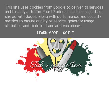
This site uses cookies from Google to deliver its services
and to analyze traffic. Your IP address and user-agent are
shared with Google along with performance and security
metrics to ensure quality of service, generate usage
statistics, and to detect and address abuse.
LEARN MORE
GOT IT