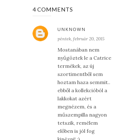
4 COMMENTS
UNKNOWN
péntek, február 20, 2015
Mostanában nem
nyűgöztek le a Catrice
termékek, az új
szortimentből sem
hoztam haza semmit..
ebből a kollekcióból a
lakkokat azért
megnézem, és a
műszempilla nagyon
tetszik, remélem
előben is jól fog
kinézni! :)