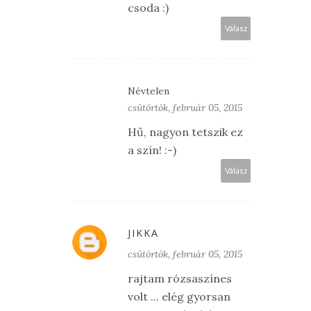
csoda :)
Válasz
Névtelen
csütörtök, február 05, 2015
Hű, nagyon tetszik ez
a szín! :-)
Válasz
JIKKA
csütörtök, február 05, 2015
rajtam rózsaszínes
volt ... elég gyorsan