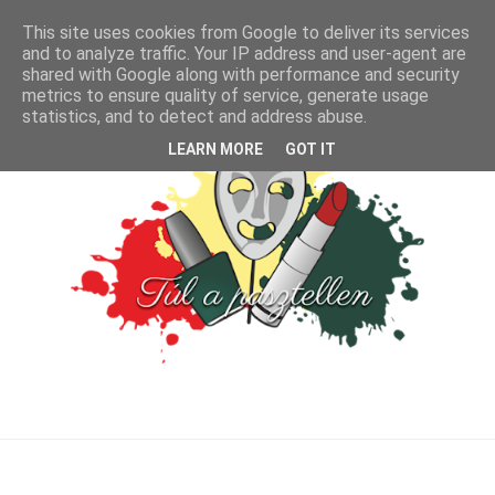
This site uses cookies from Google to deliver its services
and to analyze traffic. Your IP address and user-agent are
shared with Google along with performance and security
metrics to ensure quality of service, generate usage
statistics, and to detect and address abuse.
LEARN MORE
GOT IT