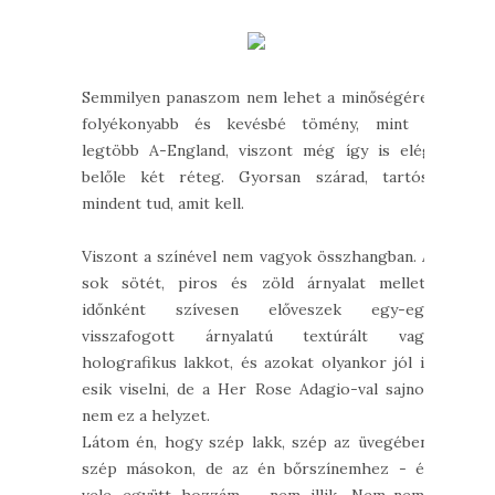
Semmilyen panaszom nem lehet a minőségére,
folyékonyabb és kevésbé tömény, mint a
legtöbb A-England, viszont még így is elég
belőle két réteg. Gyorsan szárad, tartós,
mindent tud, amit kell.
Viszont a színével nem vagyok összhangban. A
sok sötét, piros és zöld árnyalat mellett
időnként szívesen előveszek egy-egy
visszafogott árnyalatú textúrált vagy
holografikus lakkot, és azokat olyankor jól is
esik viselni, de a Her Rose Adagio-val sajnos
nem ez a helyzet.
Látom én, hogy szép lakk, szép az üvegében,
szép másokon, de az én bőrszínemhez - és