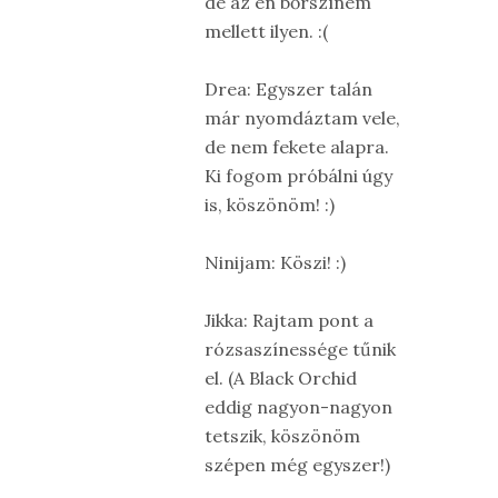
de az én bőrszínem
mellett ilyen. :(
Drea: Egyszer talán
már nyomdáztam vele,
de nem fekete alapra.
Ki fogom próbálni úgy
is, köszönöm! :)
Ninijam: Köszi! :)
Jikka: Rajtam pont a
rózsaszínessége tűnik
el. (A Black Orchid
eddig nagyon-nagyon
tetszik, köszönöm
szépen még egyszer!)