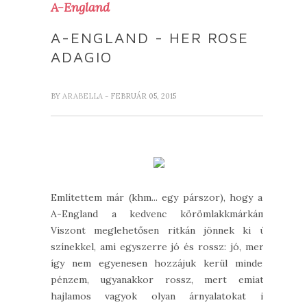
A-England
A-ENGLAND - HER ROSE
ADAGIO
BY
ARABELLA
- FEBRUÁR 05, 2015
Említettem már (khm... egy párszor), hogy az
A-England a kedvenc körömlakkmárkám.
Viszont meglehetősen ritkán jönnek ki új
színekkel, ami egyszerre jó és rossz: jó, mert
így nem egyenesen hozzájuk kerül minden
pénzem, ugyanakkor rossz, mert emiatt
hajlamos vagyok olyan árnyalatokat is