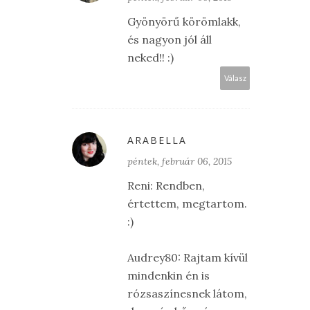
Gyönyörű körömlakk,
és nagyon jól áll
neked!! :)
Válasz
ARABELLA
péntek, február 06, 2015
Reni: Rendben,
értettem, megtartom.
:)
Audrey80: Rajtam kívül
mindenkin én is
rózsaszínesnek látom,