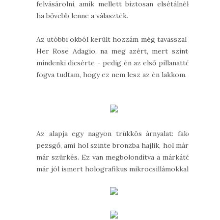
felvásárolni, amik mellett biztosan elsétálnék,
ha bővebb lenne a választék.
Az utóbbi okból került hozzám még tavasszal a
Her Rose Adagio, na meg azért, mert szinte
mindenki dicsérte - pedig én az első pillanattól
fogva tudtam, hogy ez nem lesz az én lakkom.
Az alapja egy nagyon trükkös árnyalat: fakó
pezsgő, ami hol szinte bronzba hajlik, hol már-
már szürkés. Ez van megbolondítva a márkától
már jól ismert holografikus mikrocsillámokkal.