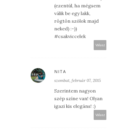
(ezentúl, ha mégsem
válik be egy lakk,
rögtön szólok majd
neked) :-))
#csakviccelek
Válasz
NITA
szombat, február 07, 2015
Szerintem nagyon
szép színe van! Olyan
igazi kis elegáns! :)
Válasz