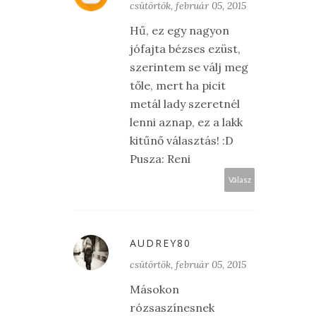
csütörtök, február 05, 2015
Hű, ez egy nagyon
jófajta bézses ezüst,
szerintem se válj meg
tőle, mert ha picit
metál lady szeretnél
lenni aznap, ez a lakk
kitűnő választás! :D
Pusza: Reni
Válasz
AUDREY80
csütörtök, február 05, 2015
Másokon
rózsaszínesnek