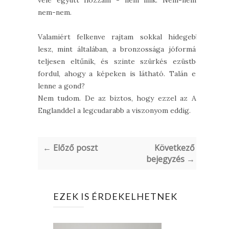
vele együtt hozzám - nem illik. Nem-nem-
nem-nem.
Valamiért felkenve rajtam sokkal hidegebb
lesz, mint általában, a bronzossága jóformán
teljesen eltűnik, és szinte szürkés ezüstbe
fordul, ahogy a képeken is látható. Talán ez
lenne a gond?
Nem tudom. De az biztos, hogy ezzel az A-
Englanddel a legcudarabb a viszonyom eddig.
← Előző poszt
Következő
bejegyzés →
EZEK IS ÉRDEKELHETNEK