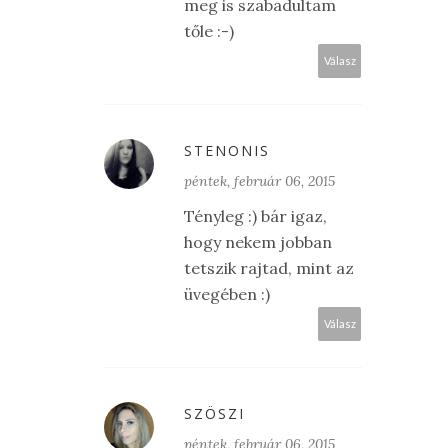
meg is szabadultam
tőle :-)
Válasz
STENONIS
péntek, február 06, 2015
Tényleg :) bár igaz,
hogy nekem jobban
tetszik rajtad, mint az
üvegében :)
Válasz
SZÖSZI
péntek, február 06, 2015