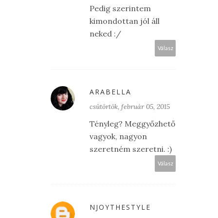
Pedig szerintem
kimondottan jól áll
neked :/
Válasz
ARABELLA
csütörtök, február 05, 2015
Tényleg? Meggyőzhető
vagyok, nagyon
szeretném szeretni. :)
Válasz
NJOYTHESTYLE