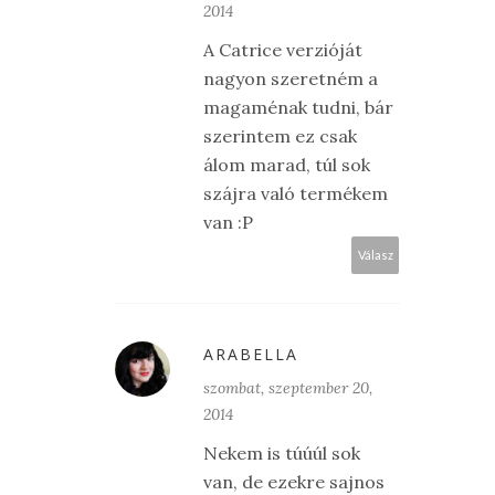
2014
A Catrice verzióját
nagyon szeretném a
magaménak tudni, bár
szerintem ez csak
álom marad, túl sok
szájra való termékem
van :P
Válasz
ARABELLA
szombat, szeptember 20,
2014
Nekem is túúúl sok
van, de ezekre sajnos