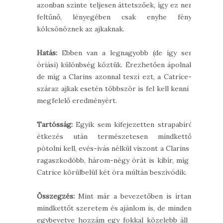
azonban szinte teljesen áttetszőek, így ez nem
feltűnő, lényegében csak enyhe fényt
kölcsönöznek az ajkaknak.
Hatás:
Ebben van a legnagyobb (de így sem
óriási) különbség köztük. Érezhetően ápolnak,
de míg a Clarins azonnal teszi ezt, a Catrice-t
száraz ajkak esetén többször is fel kell kenni a
megfelelő eredményért.
Tartósság:
Egyik sem kifejezetten strapabíró,
étkezés után természetesen mindkettőt
pótolni kell, evés-ivás nélkül viszont a Clarins a
ragaszkodóbb, három-négy órát is kibír, míg a
Catrice körülbelül két óra múltán beszívódik.
Összegzés:
Mint már a bevezetőben is írtam,
mindkettőt szeretem és ajánlom is, de mindent
egybevetve hozzám egy fokkal közelebb áll a