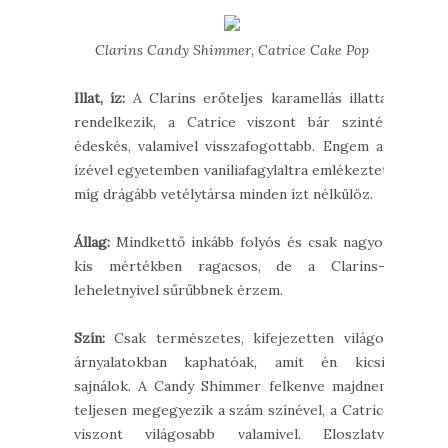
Clarins Candy Shimmer, Catrice Cake Pop
Illat, íz:
A Clarins erőteljes karamellás illattal
rendelkezik, a Catrice viszont bár szintén
édeskés, valamivel visszafogottabb. Engem az
ízével egyetemben vaníliafagylaltra emlékeztet,
míg drágább vetélytársa minden ízt nélkülöz.
Állag:
Mindkettő inkább folyós és csak nagyon
kis mértékben ragacsos, de a Clarins-t
leheletnyivel sűrűbbnek érzem.
Szín:
C
sak természetes, kifejezetten világos
árnyalatokban kaphatóak, amit én kicsit
sajnálok. A Candy Shimmer felkenve majdnem
teljesen megegyezik a szám színével, a Catrice
viszont világosabb valamivel. Eloszlatva