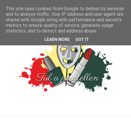
This site uses cookies from Google to deliver its services
and to analyze traffic. Your IP address and user-agent are
shared with Google along with performance and security
metrics to ensure quality of service, generate usage
statistics, and to detect and address abuse.
LEARN MORE
GOT IT