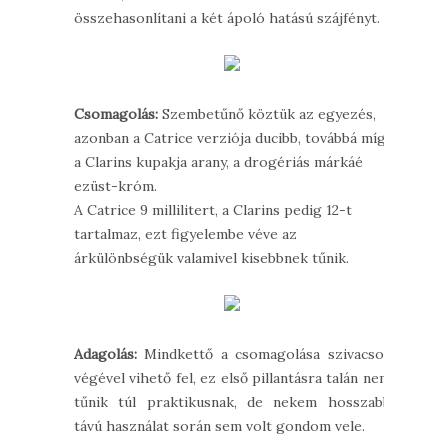
összehasonlítani a két ápoló hatású szájfényt.
Csomagolás:
Szembetűnő köztük az egyezés,
azonban a Catrice verziója ducibb, továbbá míg
a Clarins kupakja arany, a drogériás márkáé
ezüst-króm.
A Catrice 9 millilitert, a Clarins pedig 12-t
tartalmaz, ezt figyelembe véve az
árkülönbségük valamivel kisebbnek tűnik.
Adagolás:
Mindkettő a csomagolása szivacsos
végével vihető fel, ez első pillantásra talán nem
tűnik túl praktikusnak, de nekem hosszabb
távú használat során sem volt gondom vele.