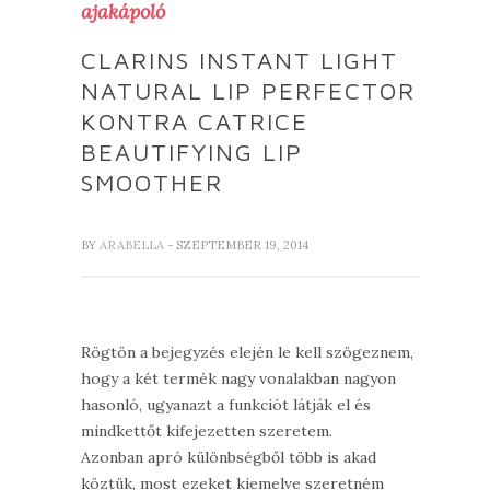
ajakápoló
CLARINS INSTANT LIGHT
NATURAL LIP PERFECTOR
KONTRA CATRICE
BEAUTIFYING LIP
SMOOTHER
BY
ARABELLA
- SZEPTEMBER 19, 2014
Rögtön a bejegyzés elején le kell szögeznem,
hogy a két termék nagy vonalakban nagyon
hasonló, ugyanazt a funkciót látják el és
mindkettőt kifejezetten szeretem.
Azonban apró különbségből több is akad
köztük, most ezeket kiemelve szeretném