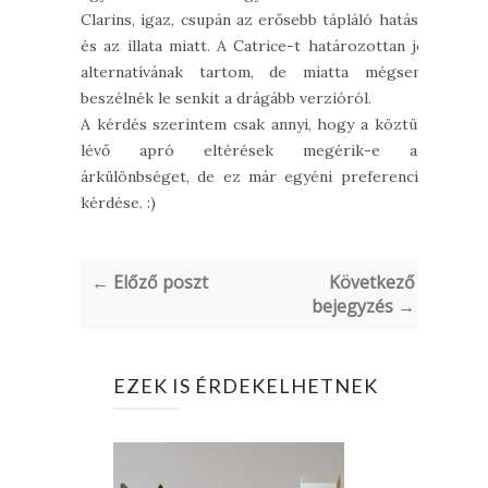
Clarins, igaz, csupán az erősebb tápláló hatása
és az illata miatt. A Catrice-t határozottan jó
alternatívának tartom, de miatta mégsem
beszélnék le senkit a drágább verzióról.
A kérdés szerintem csak annyi, hogy a köztük
lévő apró eltérések megérik-e az
árkülönbséget, de ez már egyéni preferencia
kérdése. :)
← Előző poszt
Következő
bejegyzés →
EZEK IS ÉRDEKELHETNEK