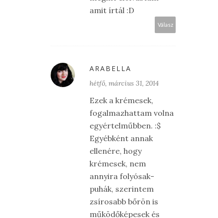
amit írtál :D
Válasz
ARABELLA
hétfő, március 31, 2014
Ezek a krémesek,
fogalmazhattam volna
egyértelműbben. :$
Egyébként annak
ellenére, hogy
krémesek, nem
annyira folyósak-
puhák, szerintem
zsírosabb bőrön is
működőképesek és