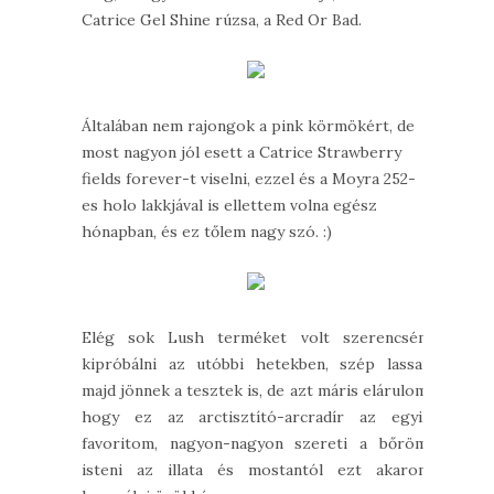
Catrice Gel Shine rúzsa, a Red Or Bad.
Általában nem rajongok a pink körmökért, de
most nagyon jól esett a Catrice Strawberry
fields forever-t viselni, ezzel és a Moyra 252-
es holo lakkjával is ellettem volna egész
hónapban, és ez tőlem nagy szó. :)
Elég sok Lush terméket volt szerencsém
kipróbálni az utóbbi hetekben, szép lassan
majd jönnek a tesztek is, de azt máris elárulom,
hogy ez az arctisztító-arcradír az egyik
favoritom, nagyon-nagyon szereti a bőröm,
isteni az illata és mostantól ezt akarom