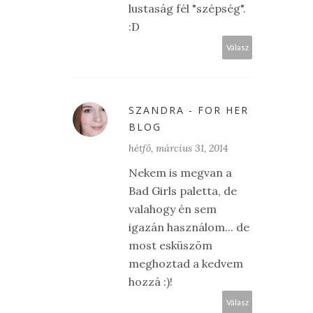
lustaság fél "szépség".
:D
Válasz
SZANDRA - FOR HER
BLOG
hétfő, március 31, 2014
Nekem is megvan a
Bad Girls paletta, de
valahogy én sem
igazán használom... de
most esküszöm
meghoztad a kedvem
hozzá :)!
Válasz