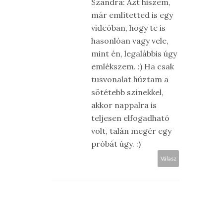
Szandra: Azt hiszem,
már említetted is egy
videóban, hogy te is
hasonlóan vagy vele,
mint én, legalábbis úgy
emlékszem. :) Ha csak
tusvonalat húztam a
sötétebb színekkel,
akkor nappalra is
teljesen elfogadható
volt, talán megér egy
próbát úgy. :)
Válasz