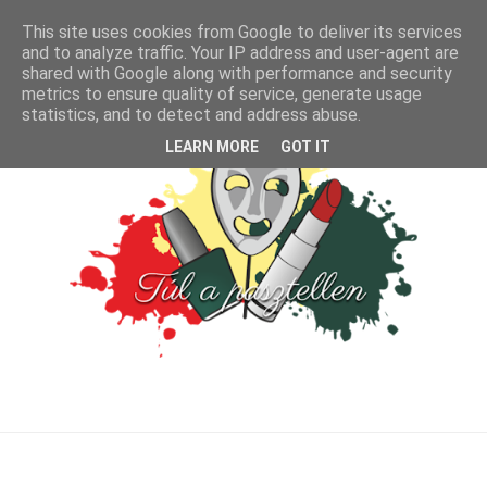
This site uses cookies from Google to deliver its services
and to analyze traffic. Your IP address and user-agent are
shared with Google along with performance and security
metrics to ensure quality of service, generate usage
statistics, and to detect and address abuse.
LEARN MORE
GOT IT