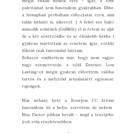
mégis ritkán nyúlok érte - igaz, a többi
palettámat sem használom gyakrabban. Ebben
a hónapban próbáltam változtatni ezen, mint
talán látható is, sikerrel. :) A felső sor balról
második színének (Gullible) el is értem az alját,
de a két sötétzöldbe és az élénkebb kékbe is
gyakran mártottam az ecsetem, igaz, ezekkel
főként csak tusvonalat húztam.
Sokszor említettem már, hogy nem vagyok
nagy szemceruzás, a zöld Essence Long
Lasting-ot mégis gyakran elővettem, valóban
tartós és a mélyzöld árnyalatáért egyenesen
rajongok.
Már néhány hete a Bourjois CC krémét
használom, itt a helye, szeretem, de nekem a
Max Factor jobban bevált - majd a tesztjében
írok róla részletesebben.