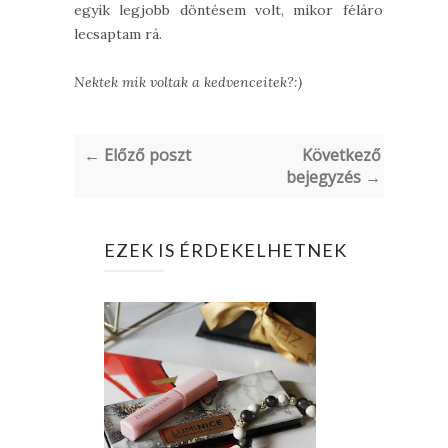
egyik legjobb döntésem volt, mikor féláron
lecsaptam rá.
Nektek mik voltak a kedvenceitek?:)
← Előző poszt
Következő
bejegyzés →
EZEK IS ÉRDEKELHETNEK