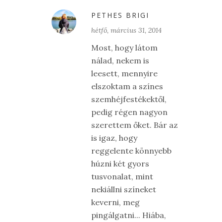
PETHES BRIGI
hétfő, március 31, 2014
Most, hogy látom
nálad, nekem is
leesett, mennyire
elszoktam a színes
szemhéjfestékektől,
pedig régen nagyon
szerettem őket. Bár az
is igaz, hogy
reggelente könnyebb
húzni két gyors
tusvonalat, mint
nekiállni színeket
keverni, meg
pingálgatni... Hiába,