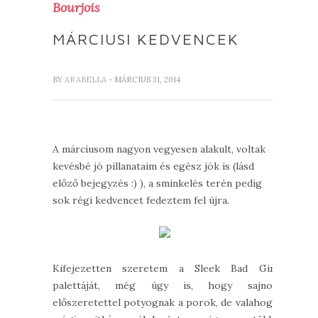
Bourjois
MÁRCIUSI KEDVENCEK
BY
ARABELLA
- MÁRCIUS 31, 2014
A márciusom nagyon vegyesen alakult, voltak
kevésbé jó pillanataim és egész jók is (lásd
előző bejegyzés :) ), a sminkelés terén pedig
sok régi kedvencet fedeztem fel újra.
Kifejezetten szeretem a Sleek Bad Girl
palettáját, még úgy is, hogy sajnos
előszeretettel potyognak a porok, de valahogy