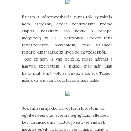
Rajtam a pénztárcabarát pirosítók egyáltalán
nem tartósak, ezért rendszerint krémes
alappal készítem elő nekik a terepet,
mégpedig az E.L.F. verzióival. Ezeket tehát
rendszeresen használom, csak valamiért
rendre kimaradtak az ilyen bejegyzésekből.
Több színem is van belőlük, most hármat is
nagyon szerettem, a hideg, már-már lilába
hajló pink Flirt volt az egyik, a barack Tease a
másik és a piros Seductress a harmadik.
Sok fukszia ajakkencével kísérleteztem, de
egyiket sem szerettem meg igazán, ellenben
két narancsos árnyalatot jó szívvel említek
meg, az egyik az IsaDora ceruzája, a másik a