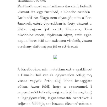
használni örökké.
Parfümöt most nem tudtam választani, helyette
viszont itt egy tusfürdő, a Ponche szintén a
Lush-tól. Az állaga nem olyan jó, mint a Rose
Jam-nek, ezért gyorsabban is fogy, viszont az
illata nagyon jól esett, fűszeres, kicsit
alkoholos csoda, tipikusan olyan, amit egész
napon keresztül nem szívesen viselnék, viszont
a zuhany alatt nagyon jól esett érezni.
A Facebookon már mutattam ezt a nyakláncot,
a Camaieu-ból van és egyszerűen odáig meg
vissza vagyok érte, alig lehet leszaggatni
rólam. Azon felül, hogy a szememnek is
roppantmód tetszik, még az is jó benne, hogy
a legegyszerűbb, legunalmasabb szetteket is
teljesen feldobja, azt hiszem, ékszerfronton az