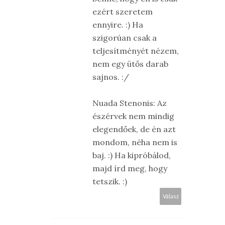
ezért szeretem
ennyire. :) Ha
szigorúan csak a
teljesítményét nézem,
nem egy ütős darab
sajnos. :/
Nuada Stenonis: Az
észérvek nem mindig
elegendőek, de én azt
mondom, néha nem is
baj. :) Ha kipróbálod,
majd írd meg, hogy
tetszik. :)
Válasz