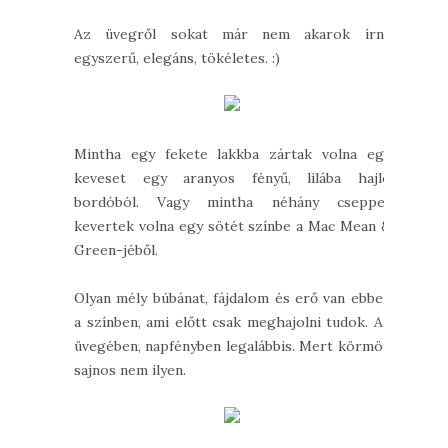
Az üvegről sokat már nem akarok írni,
egyszerű, elegáns, tökéletes. :)
Mintha egy fekete lakkba zártak volna egy
keveset egy aranyos fényű, lilába hajló
bordóból. Vagy mintha néhány cseppet
kevertek volna egy sötét színbe a Mac Mean &
Green-jéből.
Olyan mély búbánat, fájdalom és erő van ebben
a színben, ami előtt csak meghajolni tudok. Az
üvegében, napfényben legalábbis. Mert körmön
sajnos nem ilyen.