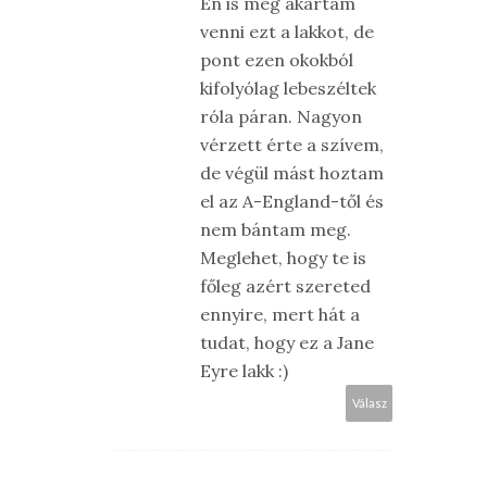
Én is meg akartam
venni ezt a lakkot, de
pont ezen okokból
kifolyólag lebeszéltek
róla páran. Nagyon
vérzett érte a szívem,
de végül mást hoztam
el az A-England-től és
nem bántam meg.
Meglehet, hogy te is
főleg azért szereted
ennyire, mert hát a
tudat, hogy ez a Jane
Eyre lakk :)
Válasz