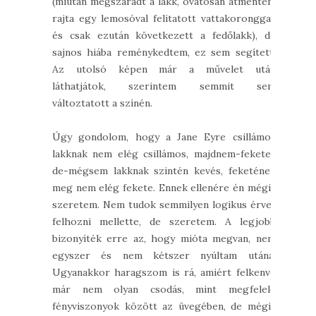
(miután megszáradt a lakk, óvatosan átmentem
rajta egy lemosóval felitatott vattakoronggal,
és csak ezután következett a fedőlakk), de
sajnos hiába reménykedtem, ez sem segített.
Az utolsó képen már a művelet után
láthatjátok, szerintem semmit sem
változtatott a színén.
Úgy gondolom, hogy a Jane Eyre csillámos
lakknak nem elég csillámos, majdnem-fekete-
de-mégsem lakknak szintén kevés, feketének
meg nem elég fekete. Ennek ellenére én mégis
szeretem. Nem tudok semmilyen logikus érvet
felhozni mellette, de szeretem. A legjobb
bizonyíték erre az, hogy mióta megvan, nem
egyszer és nem kétszer nyúltam utána.
Ugyanakkor haragszom is rá, amiért felkenve
már nem olyan csodás, mint megfelelő
fényviszonyok között az üvegében, de mégis