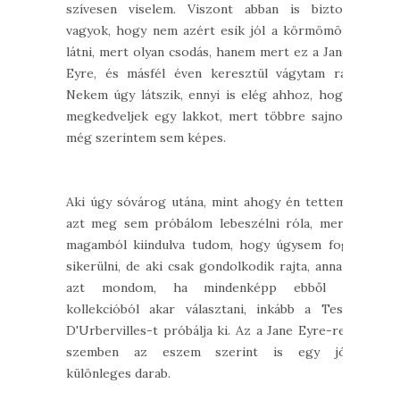
szívesen viselem. Viszont abban is biztos
vagyok, hogy nem azért esik jól a körmömön
látni, mert olyan csodás, hanem mert ez a Jane
Eyre, és másfél éven keresztül vágytam rá.
Nekem úgy látszik, ennyi is elég ahhoz, hogy
megkedveljek egy lakkot, mert többre sajnos
még szerintem sem képes.
Aki úgy sóvárog utána, mint ahogy én tettem,
azt meg sem próbálom lebeszélni róla, mert
magamból kiindulva tudom, hogy úgysem fog
sikerülni, de aki csak gondolkodik rajta, annak
azt mondom, ha mindenképp ebből a
kollekcióból akar választani, inkább a Tess
D'Urbervilles-t próbálja ki. Az a Jane Eyre-rel
szemben az eszem szerint is egy jó,
különleges darab.