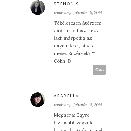
STENONIS
vasárnap, február 16, 2014
Tökéletesen átérzem,
amit mondasz... ez a
lakk márpedig az
enyém lesz, nincs
mese. Észérvek???
Cöhh :D
Válasz
ARABELLA
vasárnap, február 16, 2014
Megaera: Egyre
biztosabb vagyok
benne, hogy én is csak