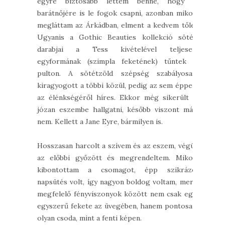
egyre biztosabb lettem benne, hogy a
barátnőjére is le fogok csapni, azonban mikor
megláttam az Árkádban, elment a kedvem tőle.
Ugyanis a Gothic Beauties kollekció sötét
darabjai a Tess kivételével teljesen
egyformának (szimpla feketének) tűntek a
pulton. A sötétzöld szépség szabályosan
kiragyogott a többi közül, pedig az sem éppen
az élénkségéről híres. Ekkor még sikerült a
józan eszembe hallgatni, később viszont már
nem. Kellett a Jane Eyre, bármilyen is.
Hosszasan harcolt a szívem és az eszem, végül
az előbbi győzött és megrendeltem. Mikor
kibontottam a csomagot, épp szikrázó
napsütés volt, így nagyon boldog voltam, mert
megfelelő fényviszonyok között nem csak egy
egyszerű fekete az üvegében, hanem pontosan
olyan csoda, mint a fenti képen.