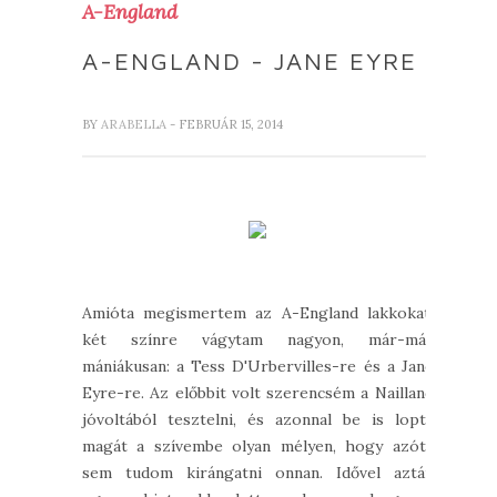
A-England
A-ENGLAND - JANE EYRE
BY
ARABELLA
- FEBRUÁR 15, 2014
Amióta megismertem az A-England lakkokat,
két színre vágytam nagyon, már-már
mániákusan: a Tess D'Urbervilles-re és a Jane
Eyre-re. Az előbbit volt szerencsém a Nailland
jóvoltából tesztelni, és azonnal be is lopta
magát a szívembe olyan mélyen, hogy azóta
sem tudom kirángatni onnan. Idővel aztán