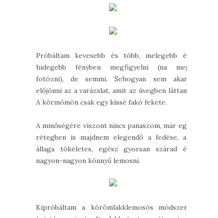
Próbáltam kevesebb és több, melegebb és
hidegebb fényben megfigyelni (na meg
fotózni), de semmi. Sehogyan sem akart
előjönni az a varázslat, amit az üvegben láttam.
A körmömön csak egy kissé fakó fekete.
A minőségére viszont nincs panaszom, már egy
rétegben is majdnem elegendő a fedése, az
állaga tökéletes, egész gyorsan szárad és
nagyon-nagyon könnyű lemosni.
Kipróbáltam a körömlakklemosós módszert