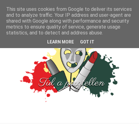
This site uses cookies from Google to deliver its services
and to analyze traffic. Your IP address and user-agent are
shared with Google along with performance and security
metrics to ensure quality of service, generate usage
statistics, and to detect and address abuse.
LEARN MORE
GOT IT