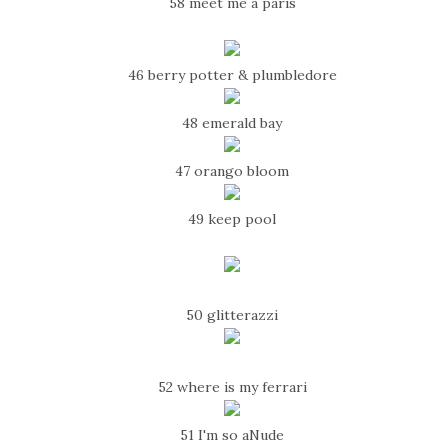
58 meet me á paris
46 berry potter & plumbledore
48 emerald bay
47 orango bloom
49 keep pool
50 glitterazzi
52 where is my ferrari
51 I'm so aNude