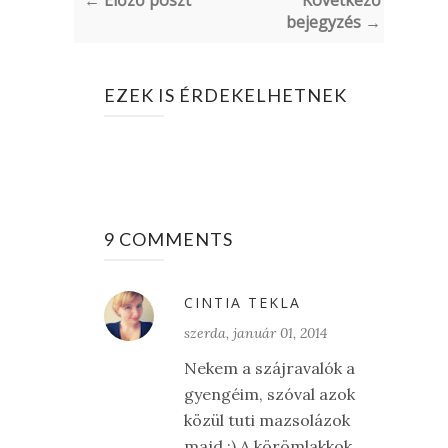
← Előző poszt
Következő
bejegyzés →
EZEK IS ÉRDEKELHETNEK
9 COMMENTS
CINTIA TEKLA
szerda, január 01, 2014
Nekem a szájravalók a
gyengéim, szóval azok
közül tuti mazsolázok
majd :) A körömlakkok