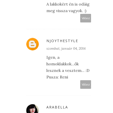
A lakkokért én is odáig
meg vissza vagyok. :)
Válasz
NJOYTHESTYLE
szombat, január 04, 2014
Igen, a
homoklakkok...ők
lesznek a vesztem... :D
Pusza: Reni
Válasz
ARABELLA