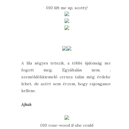
010 lift me up, scotty!
A lila négyes tetszik, a többi újdonság nem
fogott meg. Egyáltalán nem. A
szemöldökkiemelő ceruza talán még érdekes
lehet, de azért sem érzem, hogy rajonganom
kellene.
Ajkak
010 rose-wood if she could