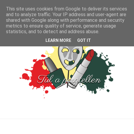
This site uses cookies from Google to deliver its services
and to analyze traffic. Your IP address and user-agent are
shared with Google along with performance and security
metrics to ensure quality of service, generate usage
statistics, and to detect and address abuse.
LEARN MORE
GOT IT