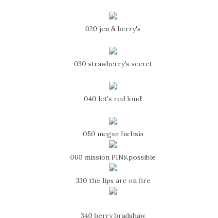
020 jen & berry's
030 strawberry's secret
040 let's red loud!
050 megan fuchsia
060 mission PINKpossible
330 the lips are on fire
340 berry bradshaw