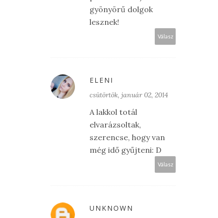
gyönyörű dolgok
lesznek!
Válasz
ELENI
csütörtök, január 02, 2014
A lakkol totál
elvarázsoltak,
szerencse, hogy van
még idő gyűjteni: D
Válasz
UNKNOWN