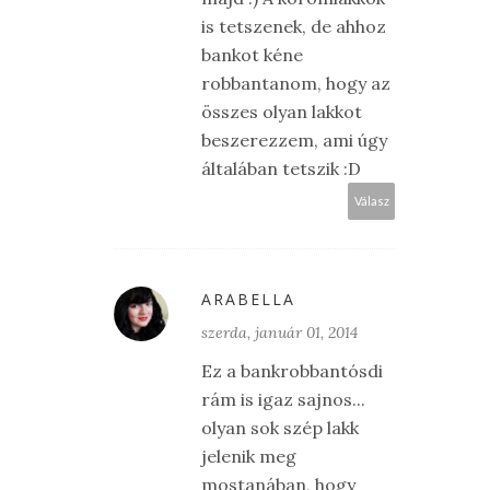
is tetszenek, de ahhoz
bankot kéne
robbantanom, hogy az
összes olyan lakkot
beszerezzem, ami úgy
általában tetszik :D
Válasz
ARABELLA
szerda, január 01, 2014
Ez a bankrobbantósdi
rám is igaz sajnos...
olyan sok szép lakk
jelenik meg
mostanában, hogy