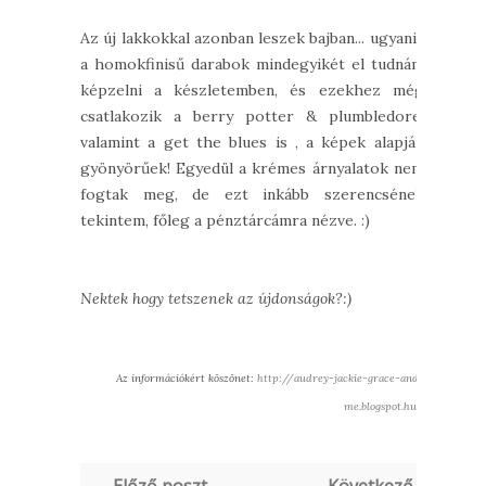
Az új lakkokkal azonban leszek bajban... ugyanis
a homokfinisű darabok mindegyikét el tudnám
képzelni a készletemben, és ezekhez még
csatlakozik a berry potter & plumbledore,
valamint a get the blues is , a képek alapján
gyönyörűek! Egyedül a krémes árnyalatok nem
fogtak meg, de ezt inkább szerencsének
tekintem, főleg a pénztárcámra nézve. :)
Nektek hogy tetszenek az újdonságok?:)
Az információkért köszönet:
http://audrey-jackie-grace-and-
me.blogspot.hu/