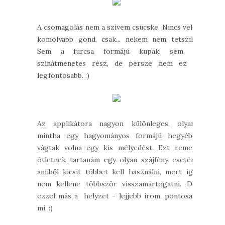
A csomagolás nem a szívem csücske. Nincs vele
komolyabb gond, csak... nekem nem tetszik.
Sem a furcsa formájú kupak, sem a
színátmenetes rész, de persze nem ez a
legfontosabb. :)
Az applikátora nagyon különleges, olyan,
mintha egy hagyományos formájú hegyébe
vágtak volna egy kis mélyedést. Ezt remek
ötletnek tartanám egy olyan szájfény esetén,
amiből kicsit többet kell használni, mert így
nem kellene többször visszamártogatni. De
ezzel más a helyzet - lejjebb írom, pontosan
mi. :)