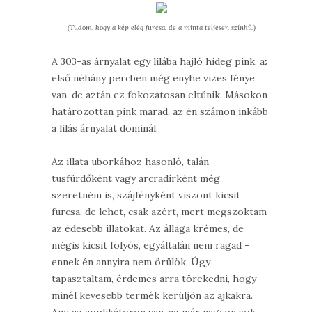
(Tudom, hogy a kép elég furcsa, de a minta teljesen színhű.)
A 303-as árnyalat egy lilába hajló hideg pink, az
első néhány percben még enyhe vizes fénye
van, de aztán ez fokozatosan eltűnik. Másokon
határozottan pink marad, az én számon inkább
a lilás árnyalat dominál.
Az illata uborkához hasonló, talán
tusfürdőként vagy arcradírként még
szeretném is, szájfényként viszont kicsit
furcsa, de lehet, csak azért, mert megszoktam
az édesebb illatokat. Az állaga krémes, de
mégis kicsit folyós, egyáltalán nem ragad -
ennek én annyira nem örülök. Úgy
tapasztaltam, érdemes arra törekedni, hogy
minél kevesebb termék kerüljön az ajkakra.