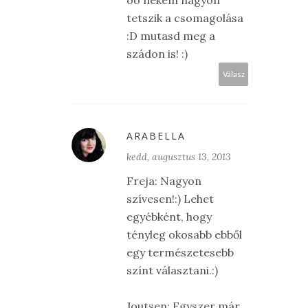
óó nekem nagyon
tetszik a csomagolása
:D mutasd meg a
szádon is! :)
Válasz
ARABELLA
kedd, augusztus 13, 2013
Freja: Nagyon
szívesen!:) Lehet
egyébként, hogy
tényleg okosabb ebből
egy természetesebb
színt választani.:)
Joutsen: Egyszer már