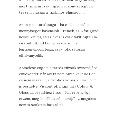
Ami az applikátoron van, az már nagyon sok,
mert ha nem csak nagyon vékony rétegben
teszem a számra, hajlamos elmozdulni.
Azonban a tartóssága - ha csak minimális
mennyiséget használok - remek, az ivást gond
nélkül kibírja, és az evés is csak fakít rajta. Ha
viszont elkezd kopni, akkor sem a
legcsúnyábban teszi, csak fokozatosan
elhalványodik.
A viselése engem a tartós rúzsok színezőjére
emlékeztet, bár azért nem olyan kellemetlen
és nem is szárít, a darabos kopásról már nem
is beszélve. Viszont pl. a Lipfinity Colour &
Gloss alapszínéhez hasonlóan erre is úgy
érzem, még kerülhet némi szájfény, magában
nem is szoktam használni.