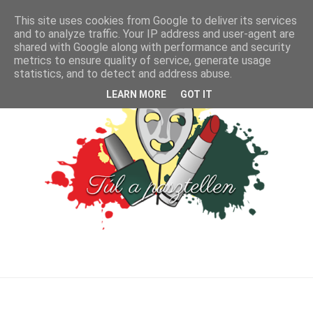
This site uses cookies from Google to deliver its services
and to analyze traffic. Your IP address and user-agent are
shared with Google along with performance and security
metrics to ensure quality of service, generate usage
statistics, and to detect and address abuse.
LEARN MORE
GOT IT