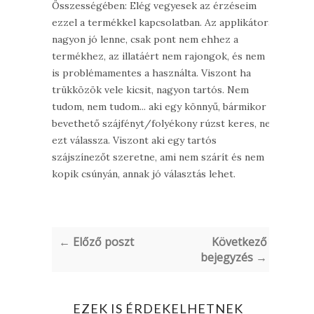
Összességében: Elég vegyesek az érzéseim
ezzel a termékkel kapcsolatban. Az applikátora
nagyon jó lenne, csak pont nem ehhez a
termékhez, az illatáért nem rajongok, és nem
is problémamentes a használta. Viszont ha
trükközök vele kicsit, nagyon tartós. Nem
tudom, nem tudom... aki egy könnyű, bármikor
bevethető szájfényt/folyékony rúzst keres, ne
ezt válassza. Viszont aki egy tartós
szájszínezőt szeretne, ami nem szárít és nem
kopik csúnyán, annak jó választás lehet.
← Előző poszt
Következő
bejegyzés →
EZEK IS ÉRDEKELHETNEK