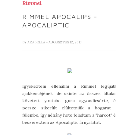
Rimmel
RIMMEL APOCALIPS -
APOCALIPTIC
BY
ARABELLA
- AUGUSZTUS 12, 2013
Igyekeztem ellenállni a Rimmel legújabb
ajakkencéjének, de szinte az összes általam
követett youtube guru agyondicsérte, és
persze sikerült elültetniük a bogarat a
fülembe, így néhány hete feladtam a "harcot" és
beszereztem az Apocaliptic árnyalatot.