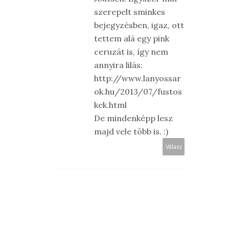
szerepelt sminkes
bejegyzésben, igaz, ott
tettem alá egy pink
ceruzát is, így nem
annyira lilás:
http://www.lanyossar
ok.hu/2013/07/fustos
kek.html
De mindenképp lesz
majd vele több is. :)
Válasz