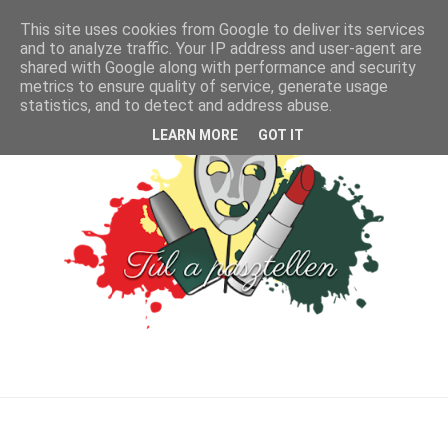
This site uses cookies from Google to deliver its services
and to analyze traffic. Your IP address and user-agent are
shared with Google along with performance and security
metrics to ensure quality of service, generate usage
statistics, and to detect and address abuse.
LEARN MORE
GOT IT