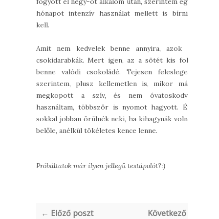
fogyott el négy-öt alkalom után, szerintem egy
hónapot intenzív használat mellett is bírnia
kell.
Amit nem kedvelek benne annyira, azok a
csokidarabkák. Mert igen, az a sötét kis folt
benne valódi csokoládé. Tejesen felesleges
szerintem, plusz kellemetlen is, mikor már
megkopott a szív, és nem óvatoskodva
használtam, többször is nyomot hagyott. Én
sokkal jobban örülnék neki, ha kihagynák volna
belőle, anélkül tökéletes kence lenne.
Próbáltatok már ilyen jellegű testápolót?:)
← Előző poszt
Következő