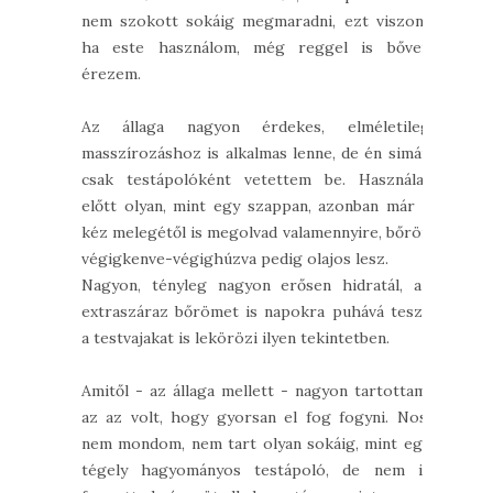
nem szokott sokáig megmaradni, ezt viszont
ha este használom, még reggel is bőven
érezem.
Az állaga nagyon érdekes, elméletileg
masszírozáshoz is alkalmas lenne, de én simán
csak testápolóként vetettem be. Használat
előtt olyan, mint egy szappan, azonban már a
kéz melegétől is megolvad valamennyire, bőrön
végigkenve-végighúzva pedig olajos lesz.
Nagyon, tényleg nagyon erősen hidratál, az
extraszáraz bőrömet is napokra puhává teszi,
a testvajakat is lekörözi ilyen tekintetben.
Amitől - az állaga mellett - nagyon tartottam,
az az volt, hogy gyorsan el fog fogyni. Nos,
nem mondom, nem tart olyan sokáig, mint egy
tégely hagyományos testápoló, de nem is