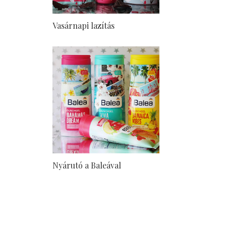
Vasárnapi lazítás
Nyárutó a Baleával