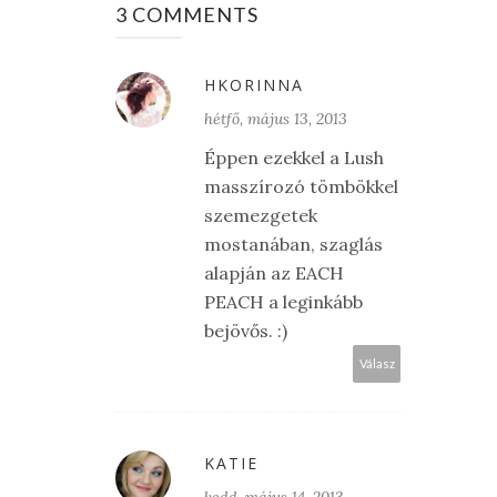
3 COMMENTS
HKORINNA
hétfő, május 13, 2013
Éppen ezekkel a Lush
masszírozó tömbökkel
szemezgetek
mostanában, szaglás
alapján az EACH
PEACH a leginkább
bejövős. :)
Válasz
KATIE
kedd, május 14, 2013