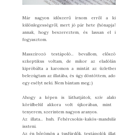
Már nagyon időszerű írnom erről a kis
különlegességről, mert jó pár hete (hónapja?)
annak, hogy beszereztem, és lassan el is
fogyasztom.
Masszírozó testápoló... bevallom, először
szkeptikus voltam, de mikor az eladólány
kipróbálta a karomon a mintát az üzletben,
belezúgtam az illatába, és úgy döntöttem, adok
egy esélyt neki. Nem bántam meg.:)
Ahogy a képen is láthatjátok, szív alakú,
körülbelül akkora volt újkorában, mint a
tenyerem, szerintem nagyon aranyos.
Az illata... huh. Fehércsokis-kakós-mandulás,
issteni.
Az én bőrömön a tusfürdők, testápolók illata