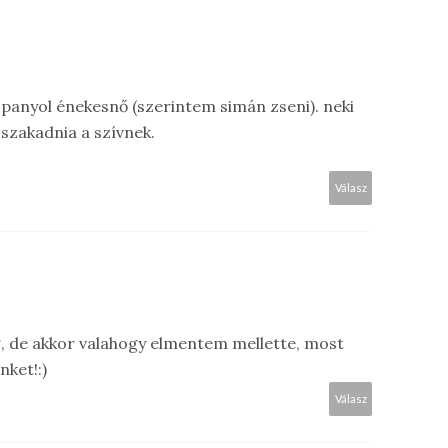
panyol énekesnő (szerintem simán zseni). neki
 szakadnia a szívnek.
Válasz
, de akkor valahogy elmentem mellette, most
nket!:)
Válasz