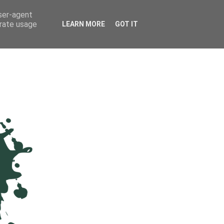
user-agent
erate usage
LEARN MORE
GOT IT