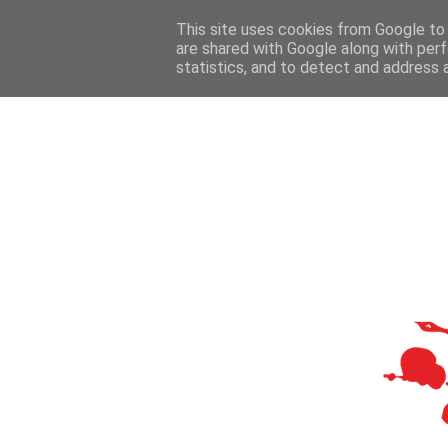
This site uses cookies from Google to d
are shared with Google along with perf
statistics, and to detect and address 