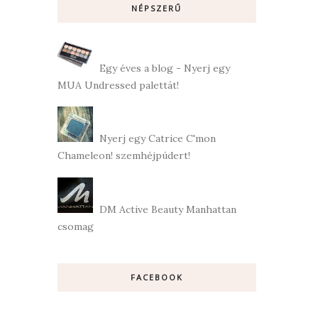
NÉPSZERŰ
Egy éves a blog - Nyerj egy
MUA Undressed palettát!
Nyerj egy Catrice C'mon
Chameleon! szemhéjpúdert!
DM Active Beauty Manhattan
csomag
FACEBOOK