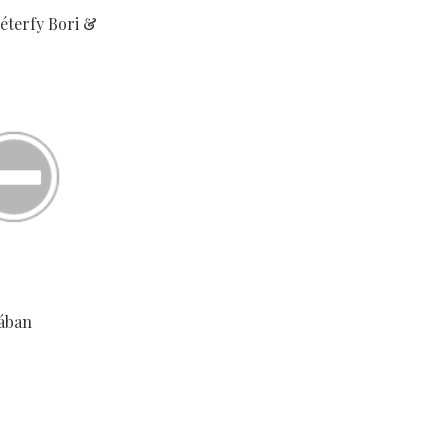
Péterfy Bori &
ában