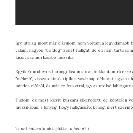
Így, utólag most már elárulom, nem voltam a legvidámabb h
valami nagyon "boldog" zenét hallgat, de én nem tartozom
kicsit szomorkásabb muzsika.
Egyik Youtube-os barangolásom során bukkantam rá erre a
"mélázó", visszatekintő, tipikus vasárnap délutáni: ugyan 
minden elölről, és már ez frusztrál, így az utolsó láblógat
Tudom, ez most kicsit kuszára sikeredett, de képtelen v
muzsikában, a lényeg, hogy hallgassátok meg, mert szerint
Ti mit hallgattatok legtöbbet a héten?:)