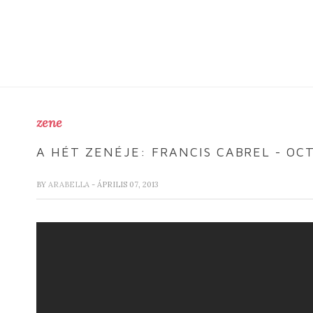
zene
A HÉT ZENÉJE: FRANCIS CABREL - OC
BY
ARABELLA
- ÁPRILIS 07, 2013