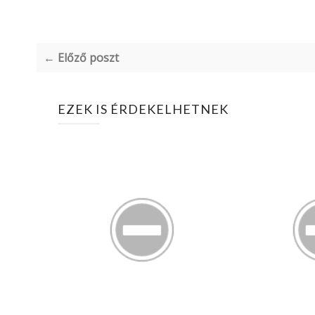
← Előző poszt
EZEK IS ÉRDEKELHETNEK