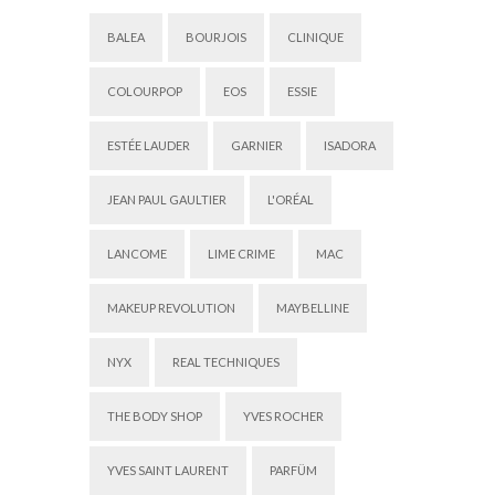
BALEA
BOURJOIS
CLINIQUE
COLOURPOP
EOS
ESSIE
ESTÉE LAUDER
GARNIER
ISADORA
JEAN PAUL GAULTIER
L'ORÉAL
LANCOME
LIME CRIME
MAC
MAKEUP REVOLUTION
MAYBELLINE
NYX
REAL TECHNIQUES
THE BODY SHOP
YVES ROCHER
YVES SAINT LAURENT
PARFÜM