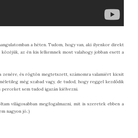
angulatomban a héten. Tudom, hogy van, aki ilyenkor direkt
 közéjük, az én kis lelkemnek most valahogy jobban esett a
 zenére, és rögtön megtetszett, számomra valamiért kicsit
elméletileg még szabad vagy, de tudod, hogy reggel kezdődik
ós perceket sem tudod igazán kiélvezni.
oltam világosabban megfogalmazni, mit is szeretek ebben a
em nagyon jó.:)