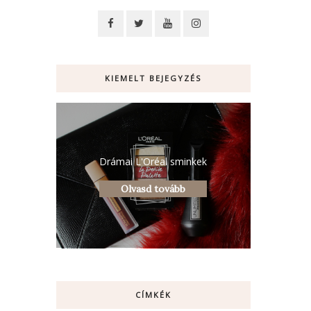
KIEMELT BEJEGYZÉS
Drámai L'Oréal sminkek
Olvasd tovább
CÍMKÉK