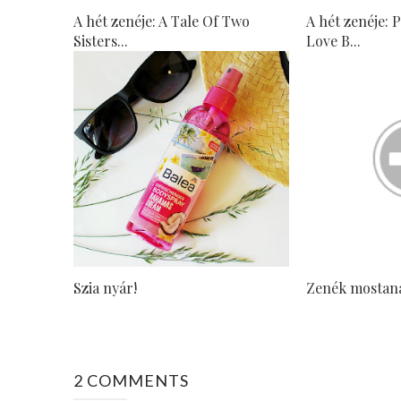
A hét zenéje: A Tale Of Two
A hét zenéje: 
Sisters...
Love B...
Szia nyár!
Zenék mostan
2 COMMENTS