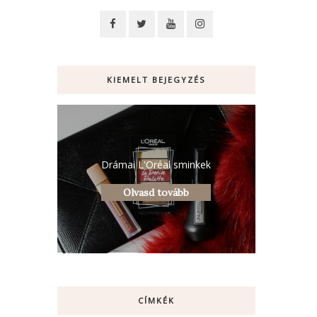
KIEMELT BEJEGYZÉS
Drámai L'Oréal sminkek
Olvasd tovább
CÍMKÉK