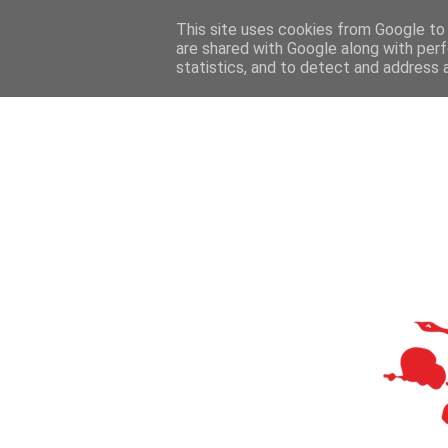
This site uses cookies from Google to d
are shared with Google along with perf
statistics, and to detect and address 