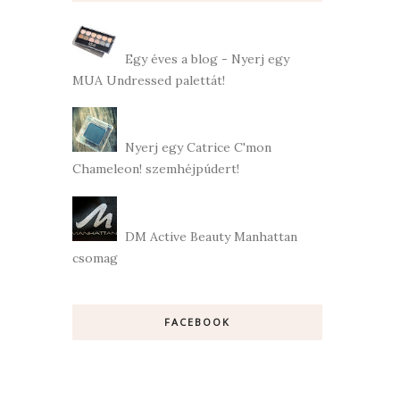
Egy éves a blog - Nyerj egy
MUA Undressed palettát!
Nyerj egy Catrice C'mon
Chameleon! szemhéjpúdert!
DM Active Beauty Manhattan
csomag
FACEBOOK