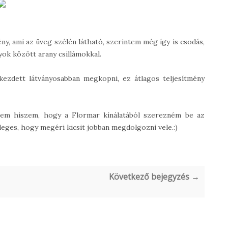
ny, ami az üveg szélén látható, szerintem még így is csodás,
yok között arany csillámokkal.
ezdett látványosabban megkopni, ez átlagos teljesítmény
nem hiszem, hogy a Flormar kínálatából szerezném be az
leges, hogy megéri kicsit jobban megdolgozni vele.:)
Következő bejegyzés →