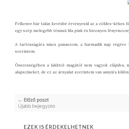
Felkenve bár talán kevésbé érvényesül az a zöldes-kékes fé
egy szép melegebb tónusú lila pink és bizonyos fényviszon
A tartósságára nincs panaszom, a harmadik nap végére k
szerintem.
Összességében a lakktól magától nem vagyok elájulva, 
alapszíneket, de ez az árnyalat szerintem van annyira külön
← Előző poszt
Újabb bejegyzés
EZEK IS ÉRDEKELHETNEK