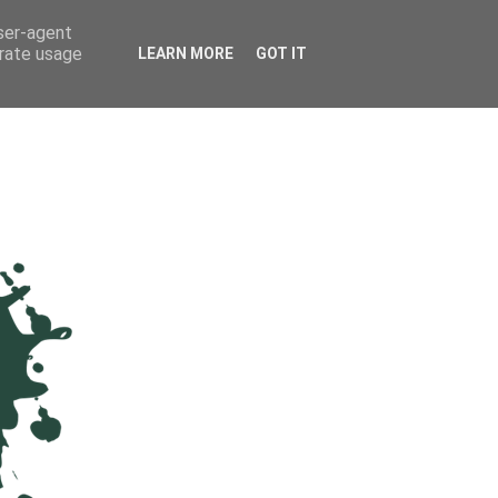
user-agent
erate usage
LEARN MORE
GOT IT