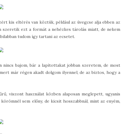
ért kis eltérés van köztük, például az üvegcse alja ebben az
 szeretik ezt a formát a nehézkes tárolás miatt, de nekem
bilabban tudom így tartani az ecsetet.
n nincs bajom, bár a lapítottakat jobban szeretem, de most
mert már régen akadt dolgom ilyennel, de az biztos, hogy a
 sűrű, viszont használat közben alaposan meglepett, ugyanis
 körömnél sem előny, de kicsit hosszabbnál, mint az enyém,