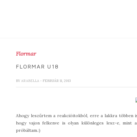
Flormar
FLORMAR U18
BY
ARABELLA
- FEBRUÁR 11, 2013
Ahogy leszűrtem a reakcióitokból, erre a lakkra többen is
hogy vajon felkenve is olyan különleges lesz-e, mint 
próbáltam.:)