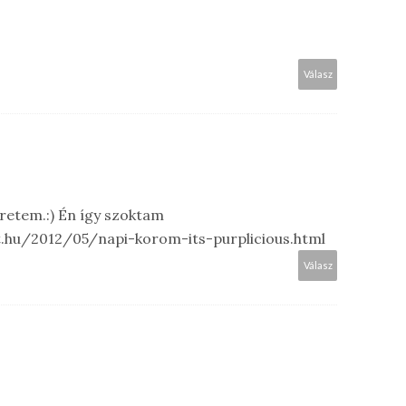
Válasz
retem.:) Én így szoktam
t.hu/2012/05/napi-korom-its-purplicious.html
Válasz