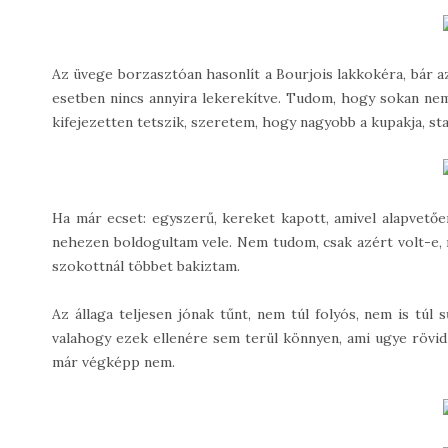
Az üvege borzasztóan hasonlít a Bourjois lakkokéra, bár az
esetben nincs annyira lekerekítve. Tudom, hogy sokan nem
kifejezetten tetszik, szeretem, hogy nagyobb a kupakja, sta
Ha már ecset: egyszerű, kereket kapott, amivel alapvetőe
nehezen boldogultam vele. Nem tudom, csak azért volt-e, 
szokottnál többet bakiztam.
Az állaga teljesen jónak tűnt, nem túl folyós, nem is túl
valahogy ezek ellenére sem terül könnyen, ami ugye rövid
már végképp nem.