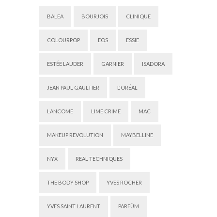
BALEA
BOURJOIS
CLINIQUE
COLOURPOP
EOS
ESSIE
ESTÉE LAUDER
GARNIER
ISADORA
JEAN PAUL GAULTIER
L'ORÉAL
LANCOME
LIME CRIME
MAC
MAKEUP REVOLUTION
MAYBELLINE
NYX
REAL TECHNIQUES
THE BODY SHOP
YVES ROCHER
YVES SAINT LAURENT
PARFÜM