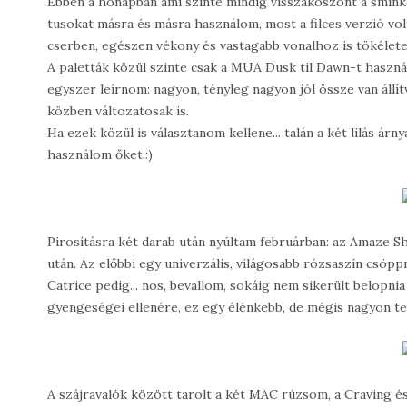
Ebben a hónapban ami szinte mindig visszaköszönt a sminkem
tusokat másra és másra használom, most a filces verzió vo
cserben, egészen vékony és vastagabb vonalhoz is tökélet
A paletták közül szinte csak a MUA Dusk til Dawn-t haszná
egyszer leírnom: nagyon, tényleg nagyon jól össze van állít
közben változatosak is.
Ha ezek közül is választanom kellene... talán a két lilás ár
használom őket.:)
Pirosításra két darab után nyúltam februárban: az Amaze Shy
után. Az előbbi egy univerzális, világosabb rózsaszín csöppn
Catrice pedig... nos, bevallom, sokáig nem sikerült belop
gyengeségei ellenére, ez egy élénkebb, de mégis nagyon t
A szájravalók között tarolt a két MAC rúzsom, a Craving és