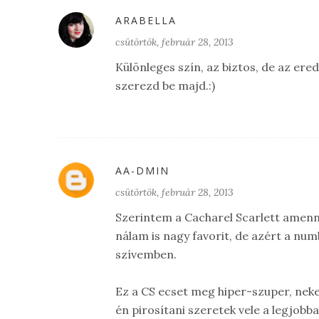
ARABELLA
csütörtök, február 28, 2013
Különleges szín, az biztos, de az er
szerezd be majd.:)
AA-DMIN
csütörtök, február 28, 2013
Szerintem a Cacharel Scarlett amenny
nálam is nagy favorit, de azért a nu
szívemben.
Ez a CS ecset meg hiper-szuper, neke
én pirosítani szeretek vele a legjobba