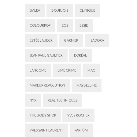
BALEA
BOURJOIS
CLINIQUE
COLOURPOP
EOS
ESSIE
ESTÉE LAUDER
GARNIER
ISADORA
JEAN PAUL GAULTIER
L'ORÉAL
LANCOME
LIME CRIME
MAC
MAKEUP REVOLUTION
MAYBELLINE
NYX
REAL TECHNIQUES
THE BODY SHOP
YVES ROCHER
YVES SAINT LAURENT
PARFÜM