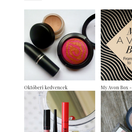
Októberi kedvencek
My Avon Box -