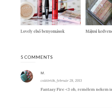
Lovely első benyomások
Májusi kedven
5 COMMENTS
M.
csütörtök, február 28, 2013
Fantasy Fire <3 oh, remélem nekem is 