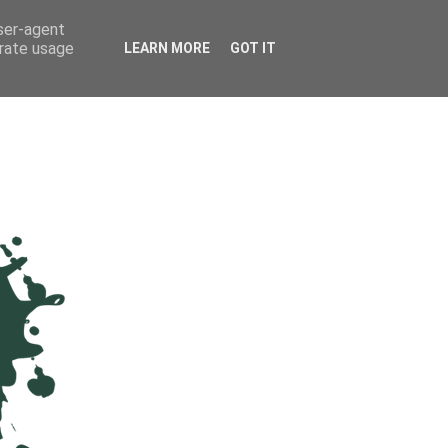
user-agent
erate usage
LEARN MORE
GOT IT