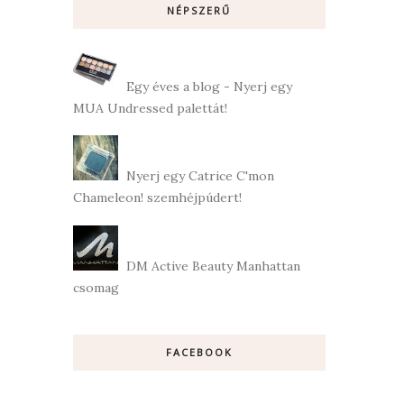
NÉPSZERŰ
Egy éves a blog - Nyerj egy
MUA Undressed palettát!
Nyerj egy Catrice C'mon
Chameleon! szemhéjpúdert!
DM Active Beauty Manhattan
csomag
FACEBOOK