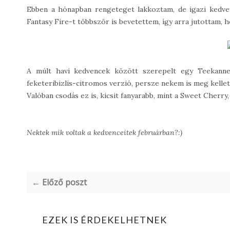
Ebben a hónapban rengeteget lakkoztam, de igazi kedve
Fantasy Fire-t többször is bevetettem, így arra jutottam, ho
A múlt havi kedvencek között szerepelt egy Teekanne
feketeribizlis-citromos verzió, persze nekem is meg kellett
Valóban csodás ez is, kicsit fanyarabb, mint a Sweet Cherr
Nektek mik voltak a kedvenceitek februárban?:)
← Előző poszt
EZEK IS ÉRDEKELHETNEK