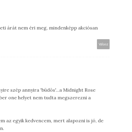
edeti árát nem éri meg, mindenképp akciósan
Válasz
ire szép annyira 'büdös'...a Midnight Rose
mber one helyet nem tudta megszerezni a
m az egyik kedvencem, mert alapozni is jó, de
n.