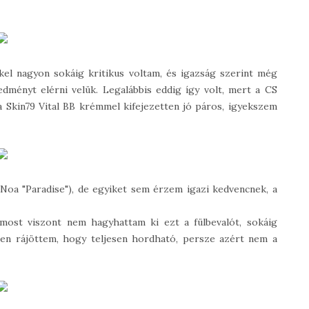
l nagyon sokáig kritikus voltam, és igazság szerint még
ményt elérni velük. Legalábbis eddig így volt, mert a CS
a Skin79 Vital BB krémmel kifejezetten jó páros, igyekszem
 Noa "Paradise"), de egyiket sem érzem igazi kedvencnek, a
most viszont nem hagyhattam ki ezt a fülbevalót, sokáig
ben rájöttem, hogy teljesen hordható, persze azért nem a