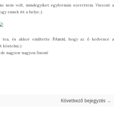
nc nem volt, mindegyiket egyformán szerettem. Viszont a
gy ennek itt a helye.:)
 tea, és akkor említette
PAncsi
, hogy az ő kedvence a
 kóstolni.:)
y, de nagyon-nagyon finom!
Következő bejegyzés →