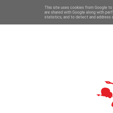
This site uses cookies from Google to d
are shared with Google along with perf
statistics, and to detect and address 