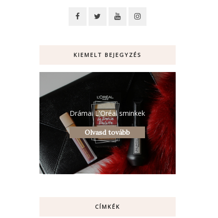
KIEMELT BEJEGYZÉS
Drámai L'Oréal sminkek
Olvasd tovább
CÍMKÉK