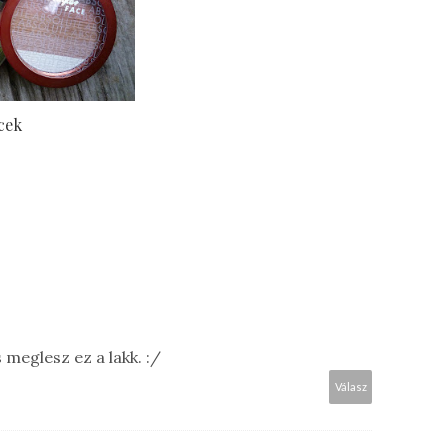
cek
meglesz ez a lakk. :/
Válasz