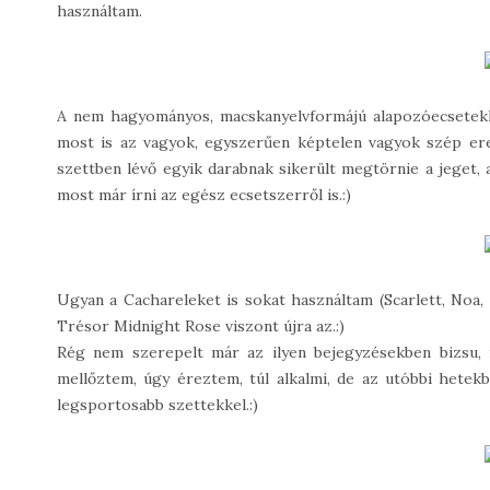
használtam.
A nem hagyományos, macskanyelvformájú alapozóecsetekke
most is az vagyok, egyszerűen képtelen vagyok szép ered
szettben lévő egyik darabnak sikerült megtörnie a jeget, 
most már írni az egész ecsetszerről is.:)
Ugyan a Cachareleket is sokat használtam (Scarlett, Noa,
Trésor Midnight Rose viszont újra az.:)
Rég nem szerepelt már az ilyen bejegyzésekben bizsu, 
mellőztem, úgy éreztem, túl alkalmi, de az utóbbi hetek
legsportosabb szettekkel.:)