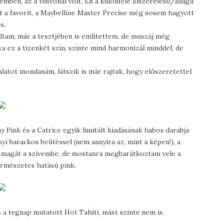
ben, az a tusvonal volt. Én a különféle kiszerelésű/állagú
lt a favorit, a Maybelline Master Precise még sosem hagyott
es.
ltam, már a tesztjében is említettem, de muszáj még
va ez a tizenkét szín, szinte mind harmonizál minddel, de
nyalatot mondanám, látszik is már rajtuk, hogy előszeretettel
 Pink és a Catrice egyik limitált kiadásának habos darabja
yi barackos beütéssel (nem annyira az, mint a képen!), a
nia magát a szívembe, de mostanra megbarátkoztam vele a
ermészetes hatású pink.
 a tegnap mutatott Hot Tahiti, mást szinte nem is