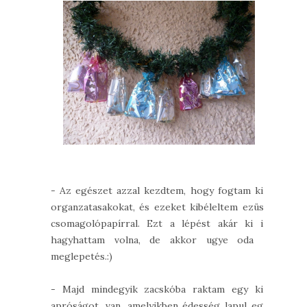
- Az egészet azzal kezdtem, hogy fogtam kis
organzatasakokat, és ezeket kibéleltem ezüst
csomagolópapírral. Ezt a lépést akár ki is
hagyhattam volna, de akkor ugye oda a
meglepetés.:)
- Majd mindegyik zacskóba raktam egy kis
apróságot, van, amelyikben édesség lapul egy