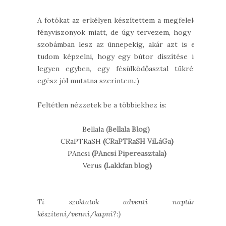
A fotókat az erkélyen készítettem a megfelelő
fényviszonyok miatt, de úgy tervezem, hogy a
szobámban lesz az ünnepekig, akár azt is el
tudom képzelni, hogy egy bútor díszítése is
legyen egyben, egy fésülködőasztal tükrén
egész jól mutatna szerintem.:)
Feltétlen nézzetek be a többiekhez is:
Bellala
(Bellala Blog)
CRaPTRaSH
(
CRaPTRaSH ViLáGa
)
PAncsi
(
PAncsi Pipereasztala
)
Verus
(
Lakkfan blog
)
Ti szoktatok adventi naptárt
készíteni/venni/kapni?:)