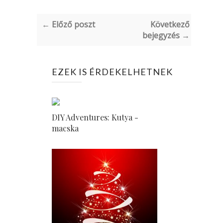
← Előző poszt
Következő
bejegyzés →
EZEK IS ÉRDEKELHETNEK
DIY Adventures: Kutya -
macska