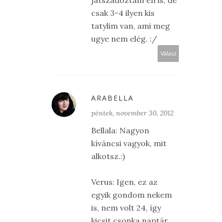
játszadoztam én is, de
csak 3-4 ilyen kis
tatylim van, ami meg
ugye nem elég. :/
Válasz
ARABELLA
péntek, november 30, 2012
Bellala: Nagyon
kíváncsi vagyok, mit
alkotsz.:)
Verus: Igen, ez az
egyik gondom nekem
is, nem volt 24, így
kicsit csonka naptár,