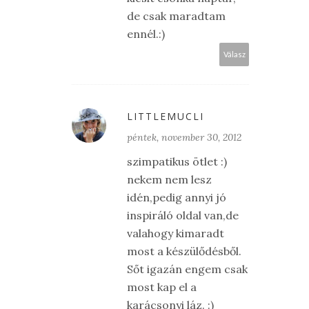
de csak maradtam
ennél.:)
Válasz
LITTLEMUCLI
péntek, november 30, 2012
szimpatikus ötlet :)
nekem nem lesz
idén,pedig annyi jó
inspiráló oldal van,de
valahogy kimaradt
most a készülődésből.
Sőt igazán engem csak
most kap el a
karácsonyi láz. :)