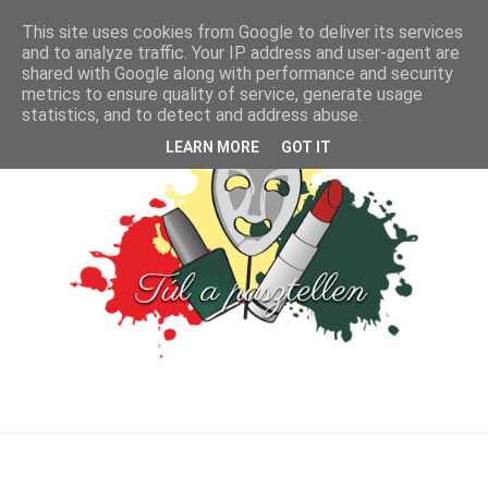
This site uses cookies from Google to deliver its services
and to analyze traffic. Your IP address and user-agent are
shared with Google along with performance and security
metrics to ensure quality of service, generate usage
statistics, and to detect and address abuse.
LEARN MORE
GOT IT