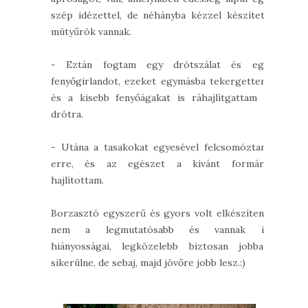
szép idézettel, de néhányba kézzel készített
mütyűrök vannak.
- Eztán fogtam egy drótszálat és egy
fenyőgirlandot, ezeket egymásba tekergettem
és a kisebb fenyőágakat is ráhajlítgattam a
drótra.
- Utána a tasakokat egyesével felcsomóztam
erre, és az egészet a kívánt formára
hajlítottam.
Borzasztó egyszerű és gyors volt elkészíteni,
nem a legmutatósabb és vannak is
hiányosságai, legközelebb biztosan jobban
sikerülne, de sebaj, majd jövőre jobb lesz.:)