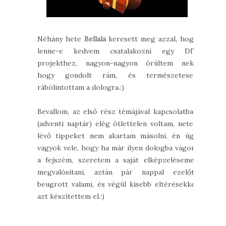
Néhány hete
Bellala
keresett meg azzal, hogy
lenne-e kedvem csatalakozni egy DIY
projekthez, nagyon-nagyon örültem neki,
hogy gondolt rám, és természetesen
rábólintottam a dologra.:)
Bevallom, az első rész témájával kapcsolatban
(adventi naptár) elég ötlettelen voltam, neten
lévő tippeket nem akartam másolni, én úgy
vagyok vele, hogy ha már ilyen dologba vágom
a fejszém, szeretem a saját elképzelésemet
megvalósítani, aztán pár nappal ezelőtt
beugrott valami, és végül kisebb eltérésekkel
azt készítettem el.:)