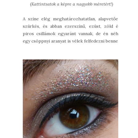
(Kattintsatok a képre a nagyobb méretért!)
A színe elég meghatározhatatlan, alapvetően
szürkés, és abban ezerszínű, ezüst, zöld és
piros csillámok egyaránt vannak, de én néha
egy csöppnyi aranyat is vélek felfedezni benne.