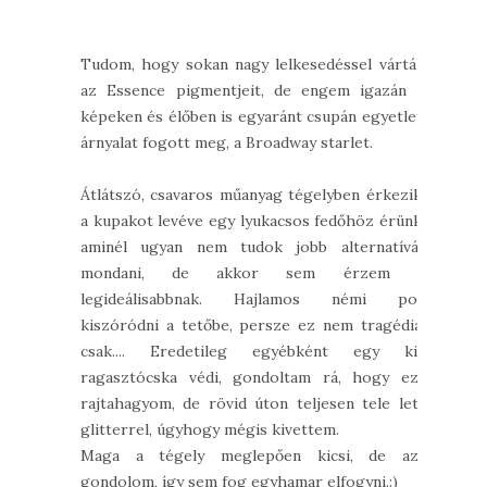
Tudom, hogy sokan nagy lelkesedéssel várták
az Essence pigmentjeit, de engem igazán a
képeken és élőben is egyaránt csupán egyetlen
árnyalat fogott meg, a Broadway starlet.
Átlátszó, csavaros műanyag tégelyben érkezik,
a kupakot levéve egy lyukacsos fedőhöz érünk,
aminél ugyan nem tudok jobb alternatívát
mondani, de akkor sem érzem a
legideálisabbnak. Hajlamos némi por
kiszóródni a tetőbe, persze ez nem tragédia,
csak.... Eredetileg egyébként egy kis
ragasztócska védi, gondoltam rá, hogy ezt
rajtahagyom, de rövid úton teljesen tele lett
glitterrel, úgyhogy mégis kivettem.
Maga a tégely meglepően kicsi, de azt
gondolom, így sem fog egyhamar elfogyni.:)