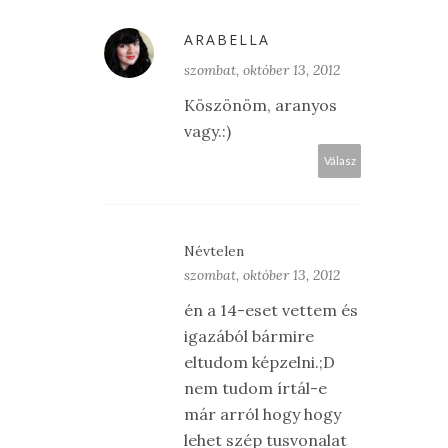
ARABELLA
szombat, október 13, 2012
Köszönöm, aranyos
vagy.:)
Válasz
Névtelen
szombat, október 13, 2012
én a 14-eset vettem és
igazából bármire
eltudom képzelni.;D
nem tudom írtál-e
már arról hogy hogy
lehet szép tusvonalat