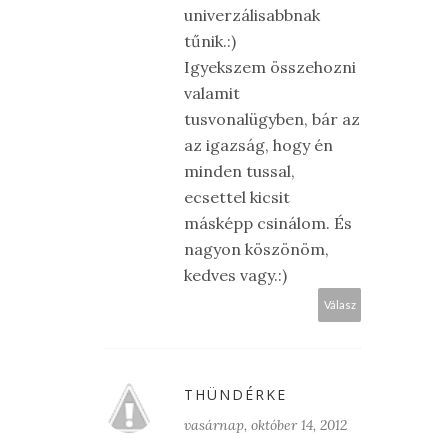
univerzálisabbnak
tűnik.:)
Igyekszem összehozni
valamit
tusvonalügyben, bár az
az igazság, hogy én
minden tussal,
ecsettel kicsit
másképp csinálom. És
nagyon köszönöm,
kedves vagy.:)
Válasz
THÜNDÉRKE
vasárnap, október 14, 2012