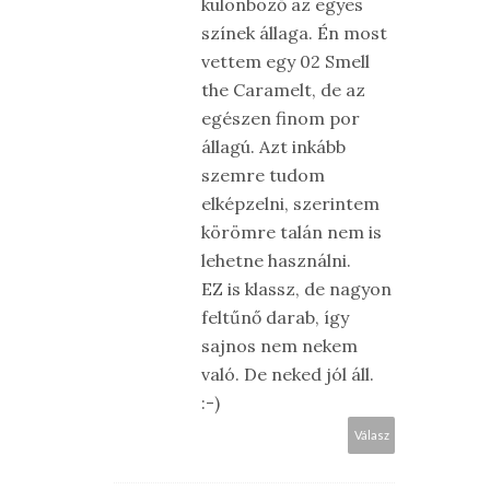
különböző az egyes
színek állaga. Én most
vettem egy 02 Smell
the Caramelt, de az
egészen finom por
állagú. Azt inkább
szemre tudom
elképzelni, szerintem
körömre talán nem is
lehetne használni.
EZ is klassz, de nagyon
feltűnő darab, így
sajnos nem nekem
való. De neked jól áll.
:-)
Válasz