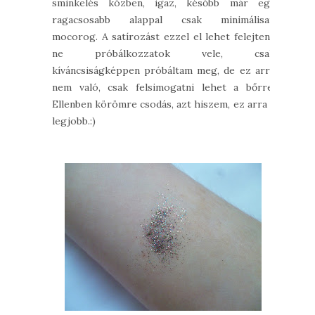
sminkelés közben, igaz, később már egy
ragacsosabb alappal csak minimálisan
mocorog. A satírozást ezzel el lehet felejteni,
ne próbálkozzatok vele, csak
kíváncsiságképpen próbáltam meg, de ez arra
nem való, csak felsimogatni lehet a bőrre.
Ellenben körömre csodás, azt hiszem, ez arra a
legjobb.:)