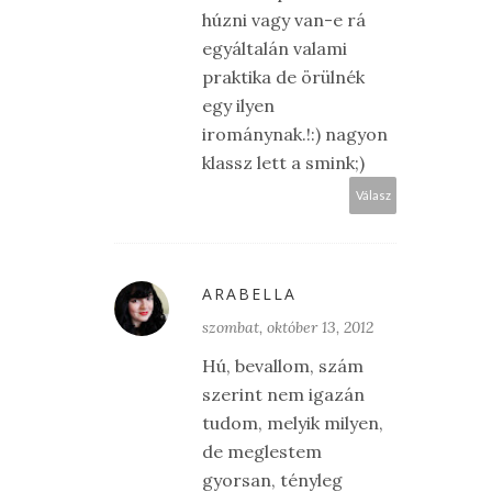
húzni vagy van-e rá
egyáltalán valami
praktika de örülnék
egy ilyen
irománynak.!:) nagyon
klassz lett a smink;)
Válasz
ARABELLA
szombat, október 13, 2012
Hú, bevallom, szám
szerint nem igazán
tudom, melyik milyen,
de meglestem
gyorsan, tényleg