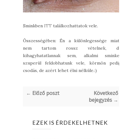
Sminkben
ITT
találkozhattatok vele.
Összességében: Én a különlegessége miatt
nem tartom rossz vételnek, de
kihagyhatatlannak sem, alkalmi sminket
szuperül feldobhatunk vele, körmön pedig
csodás, de azért lehet élni nélküle.:)
← Előző poszt
Következő
bejegyzés →
EZEK IS ÉRDEKELHETNEK