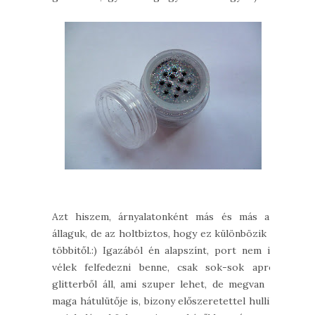
Azt hiszem, árnyalatonként más és más az
állaguk, de az holtbiztos, hogy ez különbözik a
többitől.:) Igazából én alapszínt, port nem is
vélek felfedezni benne, csak sok-sok apró
glitterből áll, ami szuper lehet, de megvan a
maga hátulütője is, bizony előszeretettel hullik