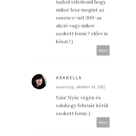
tudod véletlenül hogy
mikor lesz megint az
essence-nél 300-as
akció vagy mikor
szokott lenni.? előre is
köszi.!:)
Válasz
ARABELLA
vasárnap, október 14, 2012
Szia! Nyár végén és
valahogy február körül
szokott lenni.:)
Válasz