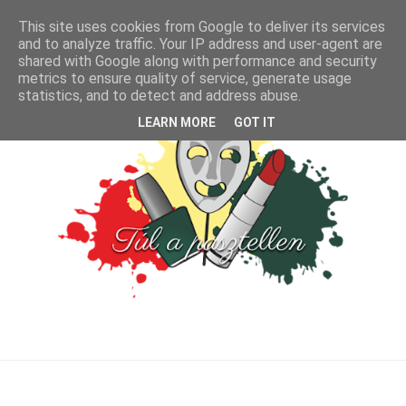
This site uses cookies from Google to deliver its services
and to analyze traffic. Your IP address and user-agent are
shared with Google along with performance and security
metrics to ensure quality of service, generate usage
statistics, and to detect and address abuse.
LEARN MORE
GOT IT