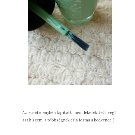
Az ecsete enyhén lapított, nem lekerekített végű,
azt hiszem, a többségnek ez a forma a kedvence.:)