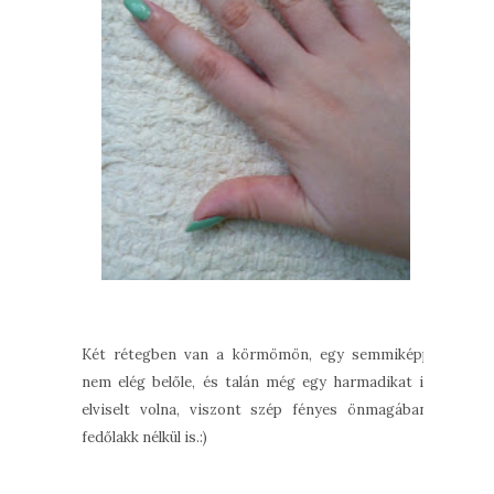
Két rétegben van a körmömön, egy semmiképp
nem elég belőle, és talán még egy harmadikat is
elviselt volna, viszont szép fényes önmagában,
fedőlakk nélkül is.:)