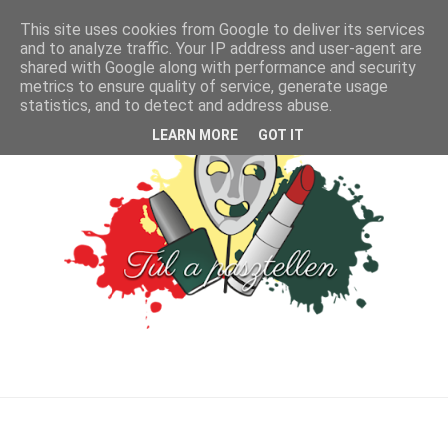
This site uses cookies from Google to deliver its services
and to analyze traffic. Your IP address and user-agent are
shared with Google along with performance and security
metrics to ensure quality of service, generate usage
statistics, and to detect and address abuse.
LEARN MORE
GOT IT