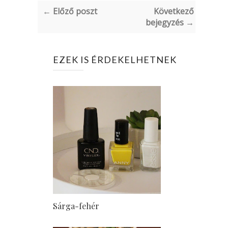
← Előző poszt
Következő
bejegyzés →
EZEK IS ÉRDEKELHETNEK
Sárga-fehér