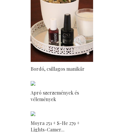
Bordó, csillagos manikűr
Apró szerzemények és
vélemények
Moyra 251 + S-He 279 +
Lights-Camer...