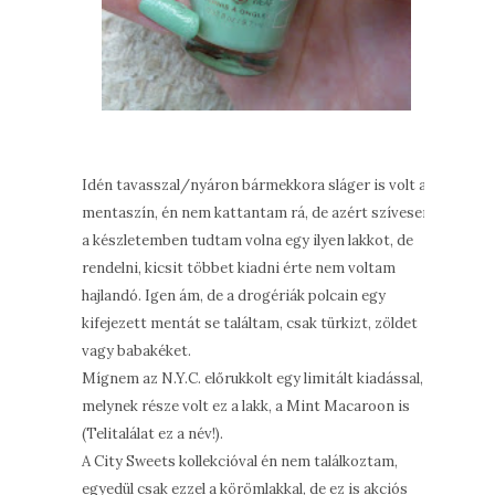
Idén tavasszal/nyáron bármekkora sláger is volt a
mentaszín, én nem kattantam rá, de azért szívesen
a készletemben tudtam volna egy ilyen lakkot, de
rendelni, kicsit többet kiadni érte nem voltam
hajlandó. Igen ám, de a drogériák polcain egy
kifejezett mentát se találtam, csak türkizt, zöldet
vagy babakéket.
Mígnem az N.Y.C. előrukkolt egy limitált kiadással,
melynek része volt ez a lakk, a Mint Macaroon is
(Telitalálat ez a név!).
A City Sweets kollekcióval én nem találkoztam,
egyedül csak ezzel a körömlakkal, de ez is akciós