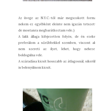
Az üvege az N.Y.C.-től már megszokott forma,
nekem ez egyébként eleinte nem igazán tetszett,
de mostanra megbarátkoztam vele.:)
A lakk állaga kifejezetten folyós, de én ezeket
preferálom a sűrűbbekkel szemben, viszont aki
nem szereti az ilyet, lehet, hogy nehezen
boldogulna vele.
A száradása kicsit hosszabb az átlagosnál, sikerült
is belenyúlnom kicsit.